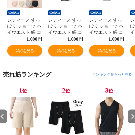
送料込み
送料込み
送料込み
送
レディース すっ
レディース すっ
レディース すっ
レ
ぽり ショーツ ハ
ぽり ショーツ ハ
ぽり ショーツ ハ
ぽ
イウエスト 綿 コ
イウエスト 綿 コ
イウエスト 綿 コ
イ
ットン お肌に優
ットン お肌に優
ットン お肌に優
ッ
1,000
円
1,000
円
1,000
円
しい ヒップアッ
しい ヒップアッ
しい ヒップアッ
し
プ 深ばき レギュ
プ 深ばき レギュ
プ 深ばき レギュ
プ
詳細を見る
詳細を見る
詳細を見る
ラー 女性 年間
ラー 女性 年間
ラー 女性 年間
ラ
M9395T-E
M9395T-E
M9395T-E
M
売れ筋ランキング
ランキングをもっと見る
1
2
3
位
位
位