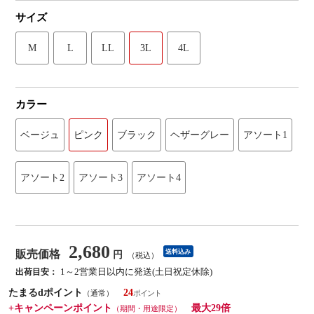
サイズ
M
L
LL
3L
4L
カラー
ベージュ
ピンク
ブラック
ヘザーグレー
アソート1
アソート2
アソート3
アソート4
2,680
販売価格
送料込み
円
（税込）
1～2営業日以内に発送(土日祝定休除)
出荷目安：
たまるdポイント
24
（通常）
+キャンペーンポイント
最大29倍
（期間・用途限定）