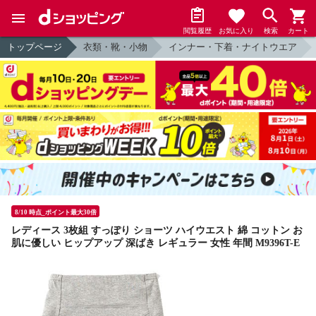
閲覧履歴
お気に入り
検索
カート
トップページ
衣類・靴・小物
インナー・下着・ナイトウエア
8/10 時点_ポイント最大30倍
レディース 3枚組 すっぽり ショーツ ハイウエスト 綿 コットン お
肌に優しい ヒップアップ 深ばき レギュラー 女性 年間 M9396T-E