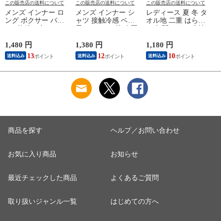
この販売店の送料について
この販売店の送料について
この販売店の送料について
メンズ インナー ロ
メンズ インナー シ
レディース 夏 冬 タ
ング ボクサー パン
ャツ 接触冷感 ベア
オル地 二重 はらま
ツ 2枚組A 大きいサ
天Vサーフ V首 春夏
き 年間 パイル生地
イズ 年間 おしゃれ
夏用 ひんやり 男性
抗菌防臭加工 防寒
下着 スポーツ カラ
肌着 紳士 下着 ノー
温かい 冷房 対策 二
1,480 円
1,380 円
1,180 円
1
ーステッチ 同色 2枚
スリーブ サーフ 袖
つ折り 腹巻 腹巻き
13
12
10
送料込み
送料込み
送料込み
セット 前開き 肌着
なし L1282L-E 涼し
女性 婦人 下着 肌着
下着 防災 紳士 男性
い
日本製 ウエストウォ
#mp
ーマー #haramaki ホ
ー
M/L/LL/3L/4L/5L
ワイト/ピンク/ライ
M4375C-RT
トブルー/ベージュ
M/L B1105C-EC 涼し
M
い
商品を探す
ヘルプ／お問い合わせ
お気に入り商品
お知らせ
最近チェックした商品
よくあるご質問
取り扱いジャンル一覧
はじめての方へ