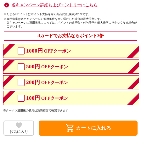
各キャンペーン詳細およびエントリーはこちら
※たまるdポイントはポイント支払を除く商品代金(税抜)の1％です。
※
表示倍率は各キャンペーンの適用条件を全て満たした場合の最大倍率です。
各キャンペーンの適用状況によっては、ポイントの進呈数・付与倍率が最大倍率より少なくなる場合が
ございます。
dカードでお支払ならポイント3倍
1000円
OFFクーポン
500円
OFFクーポン
200円
OFFクーポン
100円
OFFクーポン
※クーポン適用後の費用は決済画面で確認できます
shopping_cart
カートに入れる
お気に入り