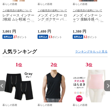
暮らしの肌着
暮らしの肌着
暮らしの肌着
この販売店の送料について
この販売店の送料について
この販売店の送料について
レディース インナー
メンズ インナー ロ
メンズ インナー シ
2枚組 ムレ軽減 ペチ
ング ボクサー パン
ャツ 接触冷感 ベア
パンツ 5分丈 春夏 汗
ツ 2枚組A 大きいサ
天Vサーフ V首 春夏
対策 汗取り ボトム
イズ 年間 おしゃれ
夏用 ひんやり 男性
ス ペチコート 速乾
下着 スポーツ カラ
肌着 紳士 下着 ノー
3,001 円
1,480 円
1,380 円
1
さらさら ハーフパン
ーステッチ 同色 2枚
スリーブ サーフ 袖
27
13
12
送料込み
送料込み
送料込み
ツ インナーパンツ
セット 前開き 肌着
なし L1282L-E 涼し
スパッツ 汗染み 防
下着 防災 紳士 男性
い
止 汗 対策 膝丈 冷え
#mp
ー
対策 女性 肌着 婦人
人気ランキング
M/L/LL/3L/4L/5L
ランキングをもっと見る
下着 L9927L-E 涼し
M4375C-RT
い
M
1
2
3
位
位
位
暮らしの肌着
暮らしの肌着
暮らしの肌着