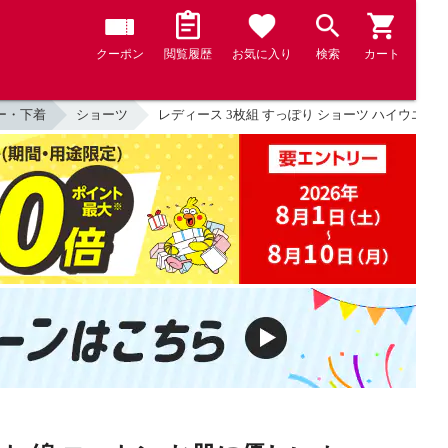
クーポン
閲覧履歴
お気に入り
検索
カート
ー・下着
ショーツ
レディース 3枚組 すっぽり ショーツ ハイウエスト 