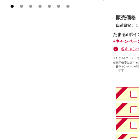
販売価格
出荷目安：
たまるdポイ
+キャンペー
各キャン
※たまるdポイントは
※
表示倍率は各キャ
各キャンペーンの
います。