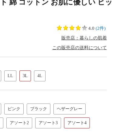
ト 綿 コットン お肌に優しい ヒッ
E
4.0
(2件)
販売店：暮らしの肌着
この販売店の送料について
LL
3L
4L
ピンク
ブラック
ヘザーグレー
アソート2
アソート3
アソート4