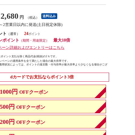
2,680
送料込み
円
（税込）
1～2営業日以内に発送(土日祝定休除)
ント
24
（通常）
ンポイント
最大10倍
（期間・用途限定）
ペーン詳細およびエントリーはこちら
ポイント支払を除く商品代金(税抜)の1％です。
ンペーンの適用条件を全て満たした場合の最大倍率です。
適用状況によっては、ポイントの進呈数・付与倍率が最大倍率より少なくなる場合がござ
dカードでお支払ならポイント3倍
1000円
OFFクーポン
500円
OFFクーポン
200円
OFFクーポン