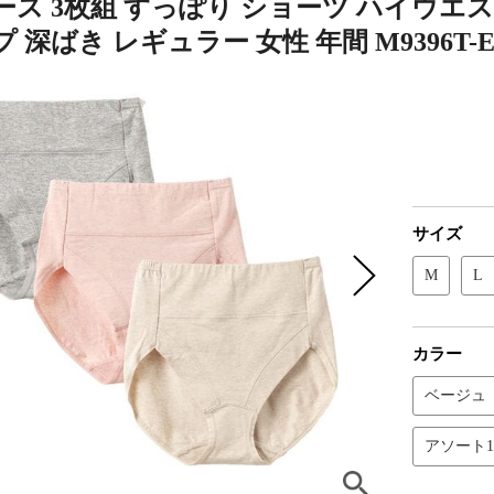
ス 3枚組 すっぽり ショーツ ハイウエス
 深ばき レギュラー 女性 年間 M9396T-
サイズ
M
L
カラー
ベージュ
アソート1