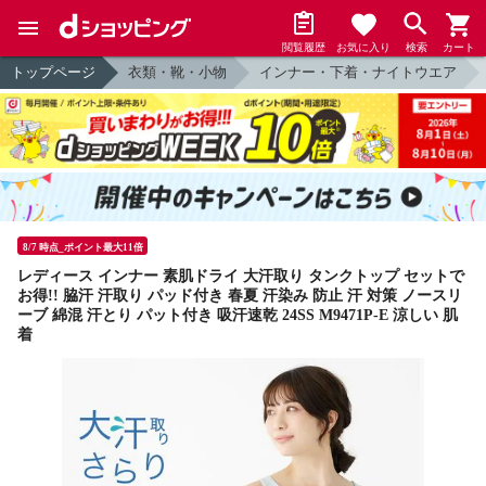
閲覧履歴
お気に入り
検索
カート
トップページ
衣類・靴・小物
インナー・下着・ナイトウエア
8/7 時点_ポイント最大11倍
レディース インナー 素肌ドライ 大汗取り タンクトップ セットで
お得!! 脇汗 汗取り パッド付き 春夏 汗染み 防止 汗 対策 ノースリ
ーブ 綿混 汗とり パット付き 吸汗速乾 24SS M9471P-E 涼しい 肌
着