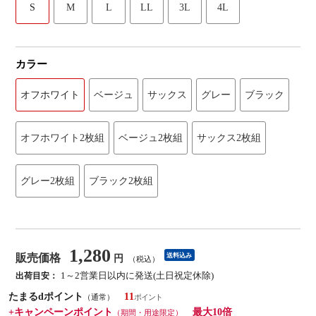
S
M
L
LL
3L
4L
カラー
オフホワイト
ベージュ
サックス
グレー
ブラック
オフホワイト2枚組
ベージュ2枚組
サックス2枚組
グレー2枚組
ブラック2枚組
1,280
販売価格
送料込み
円
（税込）
1～2営業日以内に発送(土日祝定休除)
出荷目安：
たまるdポイント
11
（通常）
+キャンペーンポイント
最大10倍
（期間・用途限定）