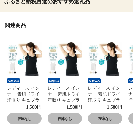
ふるさと納税百選のおすすめ返礼品
関連商品
送料込み
送料込み
送料込み
送
レディース イン
レディース イン
レディース イン
レ
ナー 素肌ドライ
ナー 素肌ドライ
ナー 素肌ドライ
ナ
汗取り キュプラ
汗取り キュプラ
汗取り キュプラ
汗
入り タンクトッ
入り タンクトッ
入り タンクトッ
入
1,580
円
1,580
円
1,580
円
プ セットでお
プ セットでお
プ セットでお
プ
得!! 脇汗 汗取り
得!! 脇汗 汗取り
得!! 脇汗 汗取り
得
在庫なし
在庫なし
在庫なし
パッド付き 春夏
パッド付き 春夏
パッド付き 春夏
パ
汗染み 防止 汗
汗染み 防止 汗
汗染み 防止 汗
汗