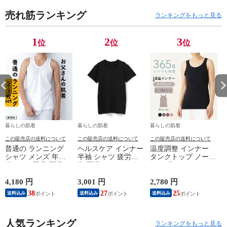
対策 ノースリー
対策 ノースリー
対策 ノースリー
対
売れ筋ランキング
ブ 綿 汗とり パ
ブ 綿 汗とり パ
ブ 綿 汗とり パ
ブ
ランキングをもっと見る
ット付き 吸汗速
ット付き 吸汗速
ット付き 吸汗速
ッ
乾 24SS L6411P-
乾 24SS L6411P-
乾 24SS L6411P-
乾 
1
2
3
位
位
位
E 涼しい 肌着
E 涼しい 肌着
E 涼しい 肌着
E
暮らしの肌着
暮らしの肌着
暮らしの肌着
この販売店の送料について
この販売店の送料について
この販売店の送料について
普通の ランニング
ヘルスケア インナー
温度調整 インナー
シャツ メンズ 年間
半袖 シャツ 疲労回
タンクトップ ノース
綿100 % 肌着 下着 U
復 下着 インナーウ
リーブ レディース
首 Uネック 普通 タ
ェア 血行促進 遠赤
調温 女性 婦人 下着
ンクトップ ノースリ
外線 疲労軽減 ボデ
オフホワイト/ブラウ
4,180 円
3,001 円
2,780 円
2
ーブ インナー 紳士
ィケア 健康 プレゼ
ン/ブラック/チャコ
38
27
25
送料込み
送料込み
送料込み
男性 シニア 抗菌 防
ント ギフト ヘルス
ールグレー/ピンク
臭 敬老の日 父の日
ケア 一般医療機器
M/L/LL M9210T-E
M
白 M/L/LL M0100X-E
メンズ 男性 紳士 マ
人気ランキング
イナスイオン ゲルマ
ランキングをもっと見る