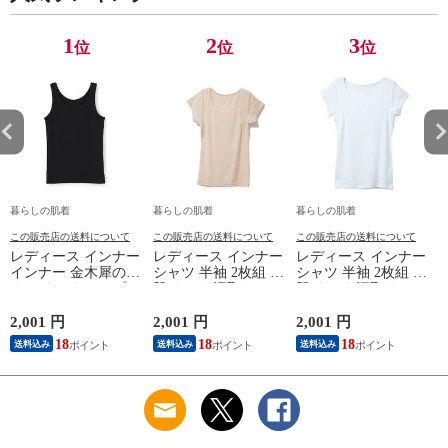
ニウム 25AW
K1160L-E
1
2
3
位
位
位
暮らしの肌着
暮らしの肌着
暮らしの肌着
この販売店の送料について
この販売店の送料について
この販売店の送料について
レディース インナー
レディース インナー
レディース インナー
インナー 金木犀のめ
シャツ 半袖 2枚組 素
シャツ 半袖 2枚組 素
ぐみ タンクトップ
肌ドライ 汗取り フ
肌ドライ 汗取り フ
保湿 金木犀 加工 し
レンチ袖 脇汗 汗取
レンチ袖 脇汗 汗取
っとり 保湿 ストレ
り インナーシャツ
り インナーシャツ
2,001 円
2,001 円
2,001 円
1
ッチ ボタニカル タ
パッド付き 春夏 汗
パッド付き 春夏 汗
18
18
18
送料込み
送料込み
送料込み
ンクトップ 秋冬 お
染み 防止 汗 対策 綿
染み 防止 汗 対策 綿
肌に優しい 乾燥肌
混 汗とり パット付
混 汗とり パット付
L
乾燥 キンモクセイ
き 吸汗速乾 白鷲ニ
き 吸汗速乾 白鷲ニ
婦人 女性 下着 肌着
ット工業 S5022B-RT
ット工業 S5022B-RT
24AW M/L/LL
涼しい 肌着
涼しい 肌着
M5480P-E 防寒