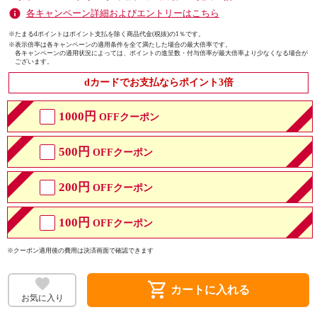
各キャンペーン詳細およびエントリーはこちら
※たまるdポイントはポイント支払を除く商品代金(税抜)の1％です。
※
表示倍率は各キャンペーンの適用条件を全て満たした場合の最大倍率です。
各キャンペーンの適用状況によっては、ポイントの進呈数・付与倍率が最大倍率より少なくなる場合が
ございます。
dカードでお支払ならポイント3倍
1000円
OFFクーポン
500円
OFFクーポン
200円
OFFクーポン
100円
OFFクーポン
※クーポン適用後の費用は決済画面で確認できます
shopping_cart
カートに入れる
お気に入り