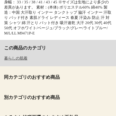
身幅： 33 / 35 / 38 / 41 / 43 / 45 ※サイズは生地により多少の
差異があります。 素材：(本体) ポリエステル60% 綿40% 製
造：中国 大汗取り インナー タンクトップ 脇汗 インナー 汗取
り パッド付き 素肌ドライ レディース 春夏 汗染み 防止 汗 対
策 シャツ 綿 汗とり パット付き 吸汗速乾 大汗 20代 30代 40代
50代 オフホワイト/ベージュ/ブラック/グレー/ライトブルー/
M/L/LL M9471P-E
この商品のカテゴリ
暮らしの肌着
同カテゴリのおすすめ商品
別カテゴリのおすすめ商品