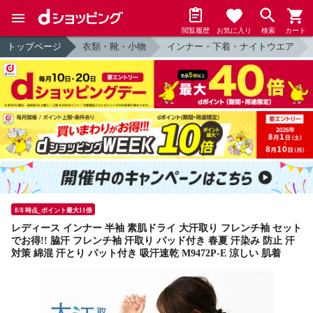
閲覧履歴
お気に入り
検索
カート
トップページ
衣類・靴・小物
インナー・下着・ナイトウエア
8/8 時点_ポイント最大11倍
レディース インナー 半袖 素肌ドライ 大汗取り フレンチ袖 セット
でお得!! 脇汗 フレンチ袖 汗取り パッド付き 春夏 汗染み 防止 汗
対策 綿混 汗とり パット付き 吸汗速乾 M9472P-E 涼しい 肌着