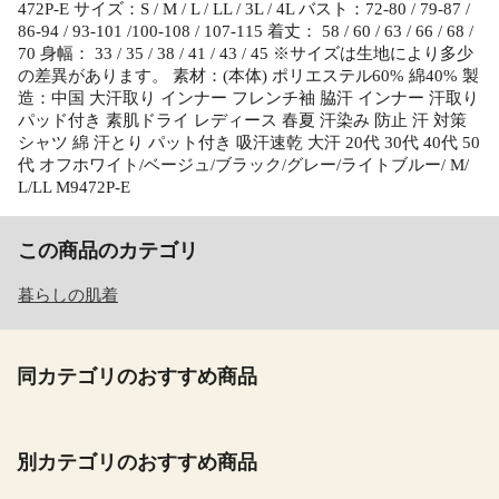
472P-E サイズ：S / M / L / LL / 3L / 4L バスト：72-80 / 79-87 /
86-94 / 93-101 /100-108 / 107-115 着丈： 58 / 60 / 63 / 66 / 68 /
70 身幅： 33 / 35 / 38 / 41 / 43 / 45 ※サイズは生地により多少
の差異があります。 素材：(本体) ポリエステル60% 綿40% 製
造：中国 大汗取り インナー フレンチ袖 脇汗 インナー 汗取り
パッド付き 素肌ドライ レディース 春夏 汗染み 防止 汗 対策
シャツ 綿 汗とり パット付き 吸汗速乾 大汗 20代 30代 40代 50
代 オフホワイト/ベージュ/ブラック/グレー/ライトブルー/ M/
L/LL M9472P-E
この商品のカテゴリ
暮らしの肌着
同カテゴリのおすすめ商品
別カテゴリのおすすめ商品