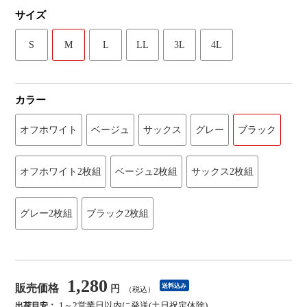
サイズ
S
M
L
LL
3L
4L
カラー
オフホワイト
ベージュ
サックス
グレー
ブラック
オフホワイト2枚組
ベージュ2枚組
サックス2枚組
グレー2枚組
ブラック2枚組
1,280
販売価格
送料込み
円
（税込）
1～2営業日以内に発送(土日祝定休除)
出荷目安：