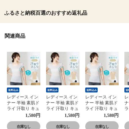
ふるさと納税百選のおすすめ返礼品
関連商品
送料込み
送料込み
送料込み
送
レディース イン
レディース イン
レディース イン
レ
ナー 半袖 素肌ド
ナー 半袖 素肌ド
ナー 半袖 素肌ド
ナ
ライ 汗取り キュ
ライ 汗取り キュ
ライ 汗取り キュ
ラ
プラ入り フレン
プラ入り フレン
プラ入り フレン
プ
1,580
円
1,580
円
1,580
円
チ袖 セットでお
チ袖 セットでお
チ袖 セットでお
チ
得!! 脇汗 汗取り
得!! 脇汗 汗取り
得!! 脇汗 汗取り
得
在庫なし
在庫なし
在庫なし