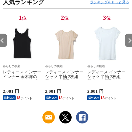
人気ランキング
イナスイオン ゲルマ
ランキングをもっと見る
ニウム 25AW
K1160L-E
1
2
3
位
位
位
暮らしの肌着
暮らしの肌着
暮らしの肌着
レディース インナー
レディース インナー
レディース インナー
インナー 金木犀のめ
シャツ 半袖 2枚組 素
シャツ 半袖 2枚組 素
ぐみ タンクトップ
肌ドライ 汗取り フ
肌ドライ 汗取り フ
保湿 金木犀 加工 し
レンチ袖 脇汗 汗取
レンチ袖 脇汗 汗取
っとり 保湿 ストレ
り インナーシャツ
り インナーシャツ
2,001 円
2,001 円
2,001 円
1
ッチ ボタニカル タ
パッド付き 春夏 汗
パッド付き 春夏 汗
18
18
18
送料込み
送料込み
送料込み
ンクトップ 秋冬 お
染み 防止 汗 対策 綿
染み 防止 汗 対策 綿
肌に優しい 乾燥肌
混 汗とり パット付
混 汗とり パット付
L
乾燥 キンモクセイ
き 吸汗速乾 白鷲ニ
き 吸汗速乾 白鷲ニ
婦人 女性 下着 肌着
ット工業 S5022B-RT
ット工業 S5022B-RT
24AW M/L/LL
涼しい 肌着
涼しい 肌着
M5480P-E 防寒