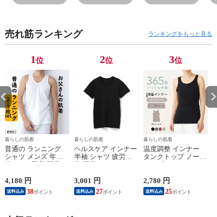
パッド付き 春夏
パッド付き 春夏
パッド付き 春夏
パ
汗染み 防止 汗
汗染み 防止 汗
汗染み 防止 汗
汗
対策 綿 汗とり
対策 綿 汗とり
対策 綿 汗とり
対
売れ筋ランキング
パット付き 吸汗
パット付き 吸汗
パット付き 吸汗
パ
ランキングをもっと見る
速乾 24SS
速乾 24SS
速乾 24SS
速
L6412P-E 涼しい
L6412P-E 涼しい
L6412P-E 涼しい
L
1
2
3
位
位
位
肌着
肌着
肌着
肌
暮らしの肌着
暮らしの肌着
暮らしの肌着
普通の ランニング
ヘルスケア インナー
温度調整 インナー
シャツ メンズ 年間
半袖 シャツ 疲労回
タンクトップ ノース
綿100 % 肌着 下着 U
復 下着 インナーウ
リーブ レディース
首 Uネック 普通 タ
ェア 血行促進 遠赤
調温 女性 婦人 下着
ンクトップ ノースリ
外線 疲労軽減 ボデ
オフホワイト/ブラウ
4,180 円
3,001 円
2,780 円
2
ーブ インナー 紳士
ィケア 健康 プレゼ
ン/ブラック/チャコ
38
27
25
送料込み
送料込み
送料込み
男性 シニア 抗菌 防
ント ギフト ヘルス
ールグレー/ピンク
臭 敬老の日 父の日
ケア 一般医療機器
M/L/LL M9210T-E
M
白 M/L/LL M0100X-E
メンズ 男性 紳士 マ