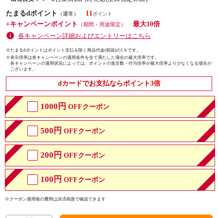
たまるdポイント
11
（通常）
+キャンペーンポイント
最大10倍
（期間・用途限定）
各キャンペーン詳細およびエントリーはこちら
※たまるdポイントはポイント支払を除く商品代金(税抜)の1％です。
※
表示倍率は各キャンペーンの適用条件を全て満たした場合の最大倍率です。
各キャンペーンの適用状況によっては、ポイントの進呈数・付与倍率が最大倍率より少なくなる場合が
ございます。
dカードでお支払ならポイント3倍
1000円
OFFクーポン
500円
OFFクーポン
200円
OFFクーポン
100円
OFFクーポン
※クーポン適用後の費用は決済画面で確認できます