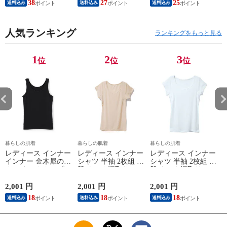
38
27
25
送料込み
送料込み
送料込み
男性 シニア 抗菌 防
ント ギフト ヘルス
ールグレー/ピンク
臭 敬老の日 父の日
ケア 一般医療機器
M/L/LL M9210T-E
M
白 M/L/LL M0100X-E
メンズ 男性 紳士 マ
人気ランキング
イナスイオン ゲルマ
ランキングをもっと見る
ニウム 25AW
K1160L-E
1
2
3
位
位
位
暮らしの肌着
暮らしの肌着
暮らしの肌着
レディース インナー
レディース インナー
レディース インナー
インナー 金木犀のめ
シャツ 半袖 2枚組 素
シャツ 半袖 2枚組 素
ぐみ タンクトップ
肌ドライ 汗取り フ
肌ドライ 汗取り フ
保湿 金木犀 加工 し
レンチ袖 脇汗 汗取
レンチ袖 脇汗 汗取
っとり 保湿 ストレ
り インナーシャツ
り インナーシャツ
2,001 円
2,001 円
2,001 円
1
ッチ ボタニカル タ
パッド付き 春夏 汗
パッド付き 春夏 汗
18
18
18
送料込み
送料込み
送料込み
ンクトップ 秋冬 お
染み 防止 汗 対策 綿
染み 防止 汗 対策 綿
肌に優しい 乾燥肌
混 汗とり パット付
混 汗とり パット付
L
乾燥 キンモクセイ
き 吸汗速乾 白鷲ニ
き 吸汗速乾 白鷲ニ
婦人 女性 下着 肌着
ット工業 S5022B-RT
ット工業 S5022B-RT