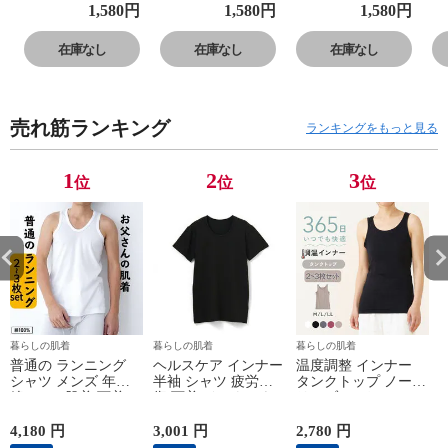
プラ入り フレン
プラ入り フレン
プラ入り フレン
プ
1,580
円
1,580
円
1,580
円
チ袖 セットでお
チ袖 セットでお
チ袖 セットでお
チ
得!! 脇汗 汗取り
得!! 脇汗 汗取り
得!! 脇汗 汗取り
得
在庫なし
在庫なし
在庫なし
パッド付き 春夏
パッド付き 春夏
パッド付き 春夏
パ
汗染み 防止 汗
汗染み 防止 汗
汗染み 防止 汗
汗
対策 綿 汗とり
対策 綿 汗とり
対策 綿 汗とり
対
売れ筋ランキング
パット付き 吸汗
パット付き 吸汗
パット付き 吸汗
パ
ランキングをもっと見る
速乾 24SS
速乾 24SS
速乾 24SS
速
L6412P-E 涼しい
L6412P-E 涼しい
L6412P-E 涼しい
L
1
2
3
位
位
位
肌着
肌着
肌着
肌
暮らしの肌着
暮らしの肌着
暮らしの肌着
普通の ランニング
ヘルスケア インナー
温度調整 インナー
シャツ メンズ 年間
半袖 シャツ 疲労回
タンクトップ ノース
綿100 % 肌着 下着 U
復 下着 インナーウ
リーブ レディース
首 Uネック 普通 タ
ェア 血行促進 遠赤
調温 女性 婦人 下着
ンクトップ ノースリ
外線 疲労軽減 ボデ
オフホワイト/ブラウ
4,180 円
3,001 円
2,780 円
2
ーブ インナー 紳士
ィケア 健康 プレゼ
ン/ブラック/チャコ