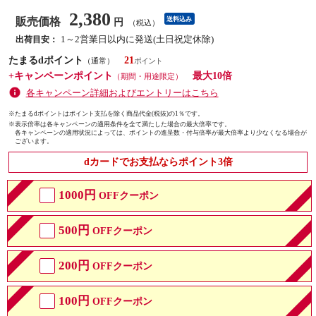
2,380
販売価格
送料込み
円
（税込）
1～2営業日以内に発送(土日祝定休除)
出荷目安：
たまるdポイント
21
（通常）
+キャンペーンポイント
最大10倍
（期間・用途限定）
各キャンペーン詳細およびエントリーはこちら
※たまるdポイントはポイント支払を除く商品代金(税抜)の1％です。
※
表示倍率は各キャンペーンの適用条件を全て満たした場合の最大倍率です。
各キャンペーンの適用状況によっては、ポイントの進呈数・付与倍率が最大倍率より少なくなる場合が
ございます。
dカードでお支払ならポイント3倍
1000円
OFFクーポン
500円
OFFクーポン
200円
OFFクーポン
100円
OFFクーポン