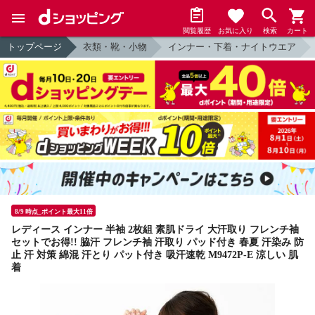
閲覧履歴
お気に入り
検索
カート
トップページ
衣類・靴・小物
インナー・下着・ナイトウエア
8/9 時点_ポイント最大11倍
レディース インナー 半袖 2枚組 素肌ドライ 大汗取り フレンチ袖
セットでお得!! 脇汗 フレンチ袖 汗取り パッド付き 春夏 汗染み 防
止 汗 対策 綿混 汗とり パット付き 吸汗速乾 M9472P-E 涼しい 肌
着