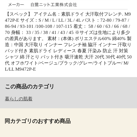
【スペック】 アイテム名：素肌ドライ 大汗取付フレンチ. M9
472P-E サイズ：S / M / L / LL / 3L / 4L バスト：72-80 / 79-87 /
86-94 / 93-101 /100-108 / 107-115 着丈： 58 / 60 / 63 / 66 / 68 /
70 身幅： 33 / 35 / 38 / 41 / 43 / 45 ※サイズは生地により多少
の差異があります。 素材：(本体) ポリエステル60% 綿40% 製
造：中国 大汗取り インナー フレンチ袖 脇汗 インナー 汗取り
パッド付き 素肌ドライ レディース 春夏 汗染み 防止 汗 対策
シャツ 綿 汗とり パット付き 吸汗速乾 大汗 20代 30代 40代 50
代 オフホワイト/ベージュ/ブラック/グレー/ライトブルー/ M/
L/LL M9472P-E
この商品のカテゴリ
暮らしの肌着
同カテゴリのおすすめ商品