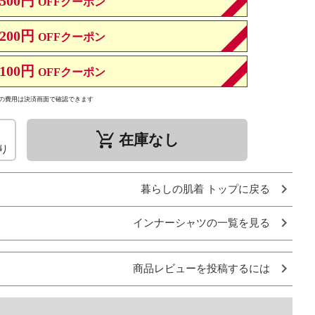
500円
OFFクーポン
200円
OFFクーポン
100円
OFFクーポン
の費用は決済画面で確認できます
remove_shopping_cart
在庫なし
り
暮らしの肌着 トップに戻る
インナーシャツの一覧を見る
商品レビューを投稿するには