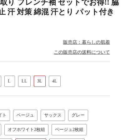
取り フレンチ袖 セットでお得!! 脇
止 汗 対策 綿混 汗とり パット付き
販売店：暮らしの肌着
この販売店の送料について
L
LL
3L
4L
イト
ベージュ
サックス
グレー
オフホワイト2枚組
ベージュ2枚組