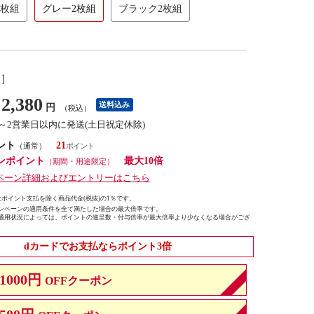
2枚組
グレー2枚組
ブラック2枚組
し］
2,380
送料込み
円
（税込）
1～2営業日以内に発送(土日祝定休除)
ント
21
（通常）
ンポイント
最大10倍
（期間・用途限定）
ペーン詳細およびエントリーはこちら
ポイント支払を除く商品代金(税抜)の1％です。
ンペーンの適用条件を全て満たした場合の最大倍率です。
適用状況によっては、ポイントの進呈数・付与倍率が最大倍率より少なくなる場合がござ
dカードでお支払ならポイント3倍
1000円
OFFクーポン