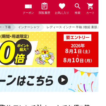
クーポン
閲覧履歴
お気に入り
検索
カート
ー・下着
インナーシャツ
レディース インナー 半袖 2枚組 素肌ドライ 