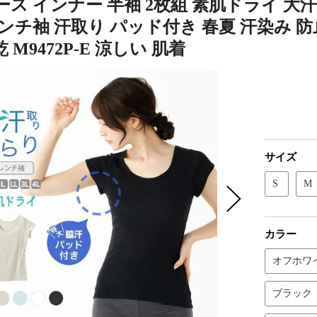
ス インナー 半袖 2枚組 素肌ドライ 大汗
ンチ袖 汗取り パッド付き 春夏 汗染み 防
 M9472P-E 涼しい 肌着
サイズ
S
M
カラー
オフホワ
ブラック