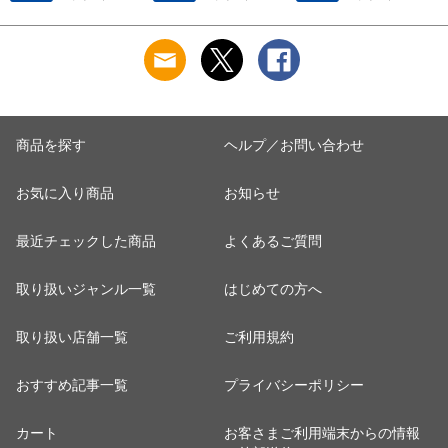
ンクトップ 秋冬 お
染み 防止 汗 対策 綿
染み 防止 汗 対策 綿
肌に優しい 乾燥肌
混 汗とり パット付
混 汗とり パット付
L
乾燥 キンモクセイ
き 吸汗速乾 白鷲ニ
き 吸汗速乾 白鷲ニ
婦人 女性 下着 肌着
ット工業 S5022B-RT
ット工業 S5022B-RT
24AW M/L/LL
涼しい 肌着
涼しい 肌着
M5480P-E 防寒
商品を探す
ヘルプ／お問い合わせ
お気に入り商品
お知らせ
最近チェックした商品
よくあるご質問
取り扱いジャンル一覧
はじめての方へ
取り扱い店舗一覧
ご利用規約
おすすめ記事一覧
プライバシーポリシー
カート
お客さまご利用端末からの情報