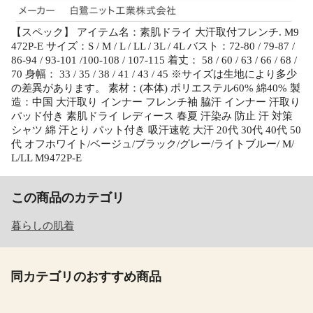
【スペック】 アイテム名：素肌ドライ 大汗取付フレンチ. M9
472P-E サイズ：S / M / L / LL / 3L / 4L バスト：72-80 / 79-87 /
86-94 / 93-101 /100-108 / 107-115 着丈： 58 / 60 / 63 / 66 / 68 /
70 身幅： 33 / 35 / 38 / 41 / 43 / 45 ※サイズは生地により多少
の差異があります。 素材：(本体) ポリエステル60% 綿40% 製
造：中国 大汗取り インナー フレンチ袖 脇汗 インナー 汗取り
パッド付き 素肌ドライ レディース 春夏 汗染み 防止 汗 対策
シャツ 綿 汗とり パット付き 吸汗速乾 大汗 20代 30代 40代 50
代 オフホワイト/ベージュ/ブラック/グレー/ライトブルー/ M/
L/LL M9472P-E
この商品のカテゴリ
暮らしの肌着
同カテゴリのおすすめ商品