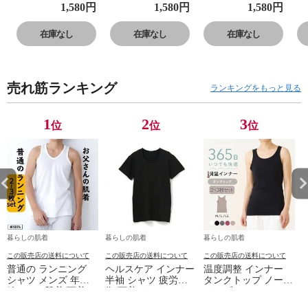
プラ入り フレン
プラ入り フレン
プラ入り フレン
プ
1,580
円
1,580
円
1,580
円
チ袖 セットでお
チ袖 セットでお
チ袖 セットでお
チ
得!! 脇汗 汗取り
得!! 脇汗 汗取り
得!! 脇汗 汗取り
得
在庫なし
在庫なし
在庫なし
パッド付き 春夏
パッド付き 春夏
パッド付き 春夏
パ
汗染み 防止 汗
汗染み 防止 汗
汗染み 防止 汗
汗
対策 綿 汗とり
対策 綿 汗とり
対策 綿 汗とり
対
売れ筋ランキング
パット付き 吸汗
パット付き 吸汗
パット付き 吸汗
パ
ランキングをもっと見る
速乾 24SS
速乾 24SS
速乾 24SS
速
L6412P-E 涼しい
L6412P-E 涼しい
L6412P-E 涼しい
L
1
2
3
位
位
位
肌着
肌着
肌着
肌
暮らしの肌着
暮らしの肌着
暮らしの肌着
この販売店の送料について
この販売店の送料について
この販売店の送料について
普通の ランニング
ヘルスケア インナー
温度調整 インナー
シャツ メンズ 年間
半袖 シャツ 疲労回
タンクトップ ノース
綿100 % 肌着 下着 U
復 下着 インナーウ
リーブ レディース
首 Uネック 普通 タ
ェア 血行促進 遠赤
調温 女性 婦人 下着