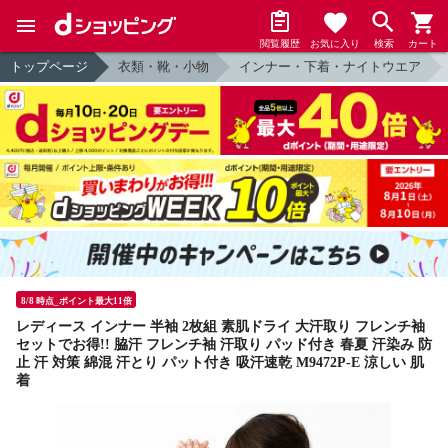
閲覧履歴
お気に入り
検索
カート
トップページ
衣類・靴・小物
インナー・下着・ナイトウエア
8/8 時点_ポイント最大11倍
レディース インナー 半袖 2枚組 素肌ドライ 大汗取り フレンチ袖
セットでお得!! 脇汗 フレンチ袖 汗取り パッド付き 春夏 汗染み 防
止 汗 対策 綿混 汗とり パット付き 吸汗速乾 M9472P-E 涼しい 肌
着