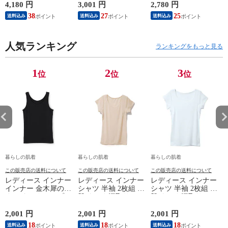
ンクトップ ノースリ
外線 疲労軽減 ボデ
オフホワイト/ブラウ
4,180 円
3,001 円
2,780 円
2
ーブ インナー 紳士
ィケア 健康 プレゼ
ン/ブラック/チャコ
38
27
25
送料込み
送料込み
送料込み
男性 シニア 抗菌 防
ント ギフト ヘルス
ールグレー/ピンク
臭 敬老の日 父の日
ケア 一般医療機器
M/L/LL M9210T-E
M
白 M/L/LL M0100X-E
メンズ 男性 紳士 マ
人気ランキング
イナスイオン ゲルマ
ランキングをもっと見る
ニウム 25AW
K1160L-E
1
2
3
位
位
位
暮らしの肌着
暮らしの肌着
暮らしの肌着
この販売店の送料について
この販売店の送料について
この販売店の送料について
レディース インナー
レディース インナー
レディース インナー
インナー 金木犀のめ
シャツ 半袖 2枚組 素
シャツ 半袖 2枚組 素
ぐみ タンクトップ
肌ドライ 汗取り フ
肌ドライ 汗取り フ
保湿 金木犀 加工 し
レンチ袖 脇汗 汗取
レンチ袖 脇汗 汗取
っとり 保湿 ストレ
り インナーシャツ
り インナーシャツ
2,001 円
2,001 円
2,001 円
1
ッチ ボタニカル タ
パッド付き 春夏 汗
パッド付き 春夏 汗
18
18
18
送料込み
送料込み
送料込み