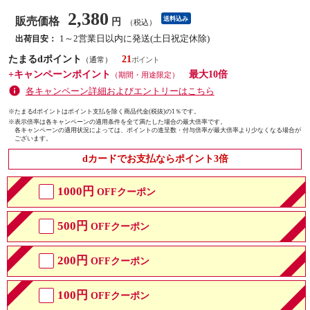
2,380
販売価格
送料込み
円
（税込）
1～2営業日以内に発送(土日祝定休除)
出荷目安：
たまるdポイント
21
（通常）
+キャンペーンポイント
最大10倍
（期間・用途限定）
各キャンペーン詳細およびエントリーはこちら
※たまるdポイントはポイント支払を除く商品代金(税抜)の1％です。
※
表示倍率は各キャンペーンの適用条件を全て満たした場合の最大倍率です。
各キャンペーンの適用状況によっては、ポイントの進呈数・付与倍率が最大倍率より少なくなる場合が
ございます。
dカードでお支払ならポイント3倍
1000円
OFFクーポン
500円
OFFクーポン
200円
OFFクーポン
100円
OFFクーポン