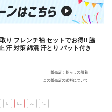
取り フレンチ袖 セットでお得!! 脇
止 汗 対策 綿混 汗とり パット付き
販売店：暮らしの肌着
この販売店の送料について
L
LL
3L
4L