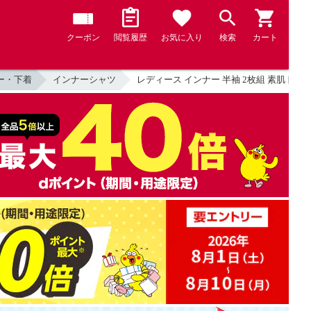
クーポン
閲覧履歴
お気に入り
検索
カート
ー・下着
インナーシャツ
レディース インナー 半袖 2枚組 素肌ドライ 