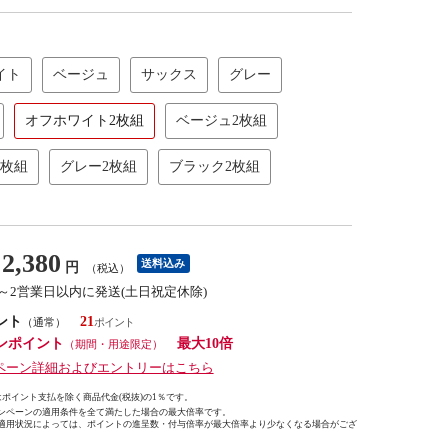
イト
ベージュ
サックス
グレー
オフホワイト2枚組
ベージュ2枚組
2枚組
グレー2枚組
ブラック2枚組
2,380
送料込み
円
（税込）
1～2営業日以内に発送(土日祝定休除)
ント
21
（通常）
ンポイント
最大10倍
（期間・用途限定）
ペーン詳細およびエントリーはこちら
ポイント支払を除く商品代金(税抜)の1％です。
ンペーンの適用条件を全て満たした場合の最大倍率です。
適用状況によっては、ポイントの進呈数・付与倍率が最大倍率より少なくなる場合がござ