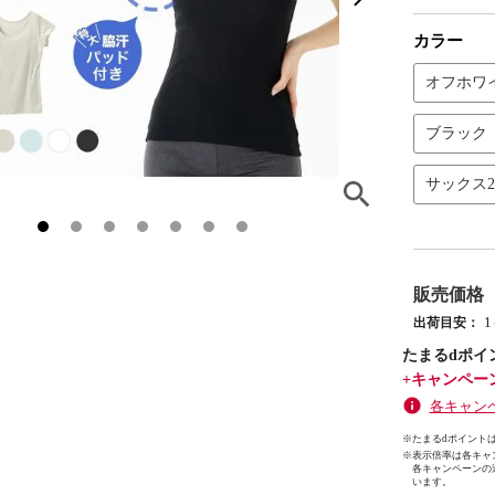
カラー
オフホワ
ブラック
サックス
販売価格
出荷目安：
たまるdポイ
+キャンペー
各キャン
※たまるdポイントは
※
表示倍率は各キャ
各キャンペーンの
います。