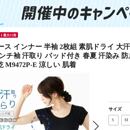
ント最大11倍
ス インナー 半袖 2枚組 素肌ドライ 大汗
ンチ袖 汗取り パッド付き 春夏 汗染み 防
 M9472P-E 涼しい 肌着
サイズ
S
M