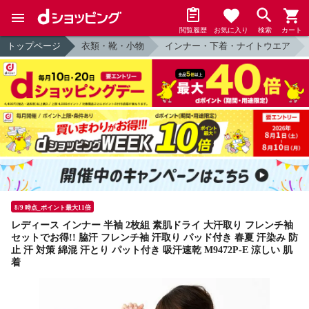
閲覧履歴
お気に入り
検索
カート
トップページ
衣類・靴・小物
インナー・下着・ナイトウエア
8/9 時点_ポイント最大11倍
レディース インナー 半袖 2枚組 素肌ドライ 大汗取り フレンチ袖
セットでお得!! 脇汗 フレンチ袖 汗取り パッド付き 春夏 汗染み 防
止 汗 対策 綿混 汗とり パット付き 吸汗速乾 M9472P-E 涼しい 肌
着