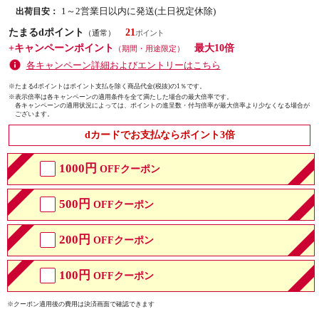
1～2営業日以内に発送(土日祝定休除)
出荷目安：
たまるdポイント
21
（通常）
+キャンペーンポイント
最大10倍
（期間・用途限定）
各キャンペーン詳細およびエントリーはこちら
※たまるdポイントはポイント支払を除く商品代金(税抜)の1％です。
※
表示倍率は各キャンペーンの適用条件を全て満たした場合の最大倍率です。
各キャンペーンの適用状況によっては、ポイントの進呈数・付与倍率が最大倍率より少なくなる場合が
ございます。
dカードでお支払ならポイント3倍
1000円
OFFクーポン
500円
OFFクーポン
200円
OFFクーポン
100円
OFFクーポン
※クーポン適用後の費用は決済画面で確認できます