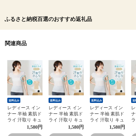
ふるさと納税百選のおすすめ返礼品
関連商品
送料込み
送料込み
送料込み
送
レディース イン
レディース イン
レディース イン
レ
ナー 半袖 素肌ド
ナー 半袖 素肌ド
ナー 半袖 素肌ド
ナ
ライ 汗取り キュ
ライ 汗取り キュ
ライ 汗取り キュ
ラ
プラ入り フレン
プラ入り フレン
プラ入り フレン
プ
1,580
円
1,580
円
1,580
円
チ袖 セットでお
チ袖 セットでお
チ袖 セットでお
チ