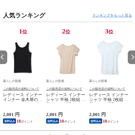
臭 敬老の日 父の日
ケア 一般医療機器
M/L/LL M9210T-E
M
白 M/L/LL M0100X-E
メンズ 男性 紳士 マ
人気ランキング
イナスイオン ゲルマ
ランキングをもっと見る
ニウム 25AW
K1160L-E
1
2
3
位
位
位
暮らしの肌着
暮らしの肌着
暮らしの肌着
この販売店の送料について
この販売店の送料について
この販売店の送料について
レディース インナー
レディース インナー
レディース インナー
インナー 金木犀のめ
シャツ 半袖 2枚組 素
シャツ 半袖 2枚組 素
ぐみ タンクトップ
肌ドライ 汗取り フ
肌ドライ 汗取り フ
保湿 金木犀 加工 し
レンチ袖 脇汗 汗取
レンチ袖 脇汗 汗取
っとり 保湿 ストレ
り インナーシャツ
り インナーシャツ
2,001 円
2,001 円
2,001 円
1
ッチ ボタニカル タ
パッド付き 春夏 汗
パッド付き 春夏 汗
18
18
18
送料込み
送料込み
送料込み
ンクトップ 秋冬 お
染み 防止 汗 対策 綿
染み 防止 汗 対策 綿
肌に優しい 乾燥肌
混 汗とり パット付
混 汗とり パット付
L
乾燥 キンモクセイ
き 吸汗速乾 白鷲ニ
き 吸汗速乾 白鷲ニ