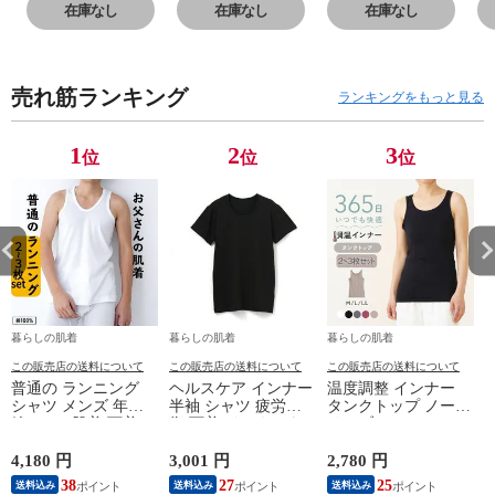
得!! 脇汗 汗取り
得!! 脇汗 汗取り
得!! 脇汗 汗取り
得
在庫なし
在庫なし
在庫なし
パッド付き 春夏
パッド付き 春夏
パッド付き 春夏
パ
汗染み 防止 汗
汗染み 防止 汗
汗染み 防止 汗
汗
対策 綿 汗とり
対策 綿 汗とり
対策 綿 汗とり
対
売れ筋ランキング
パット付き 吸汗
パット付き 吸汗
パット付き 吸汗
パ
ランキングをもっと見る
速乾 24SS
速乾 24SS
速乾 24SS
速
L6412P-E 涼しい
L6412P-E 涼しい
L6412P-E 涼しい
L
1
2
3
位
位
位
肌着
肌着
肌着
肌
暮らしの肌着
暮らしの肌着
暮らしの肌着
この販売店の送料について
この販売店の送料について
この販売店の送料について
普通の ランニング
ヘルスケア インナー
温度調整 インナー
シャツ メンズ 年間
半袖 シャツ 疲労回
タンクトップ ノース
綿100 % 肌着 下着 U
復 下着 インナーウ
リーブ レディース
首 Uネック 普通 タ
ェア 血行促進 遠赤
調温 女性 婦人 下着
ンクトップ ノースリ
外線 疲労軽減 ボデ
オフホワイト/ブラウ
4,180 円
3,001 円
2,780 円
2
ーブ インナー 紳士
ィケア 健康 プレゼ
ン/ブラック/チャコ
38
27
25
送料込み
送料込み
送料込み
男性 シニア 抗菌 防
ント ギフト ヘルス
ールグレー/ピンク