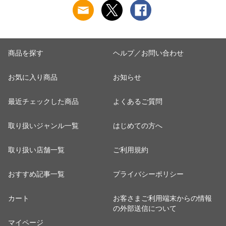
婦人 女性 下着 肌着
ット工業 S5022B-RT
ット工業 S5022B-RT
24AW M/L/LL
涼しい 肌着
涼しい 肌着
M5480P-E 防寒
商品を探す
ヘルプ／お問い合わせ
お気に入り商品
お知らせ
最近チェックした商品
よくあるご質問
取り扱いジャンル一覧
はじめての方へ
取り扱い店舗一覧
ご利用規約
おすすめ記事一覧
プライバシーポリシー
カート
お客さまご利用端末からの情報
の外部送信について
マイページ