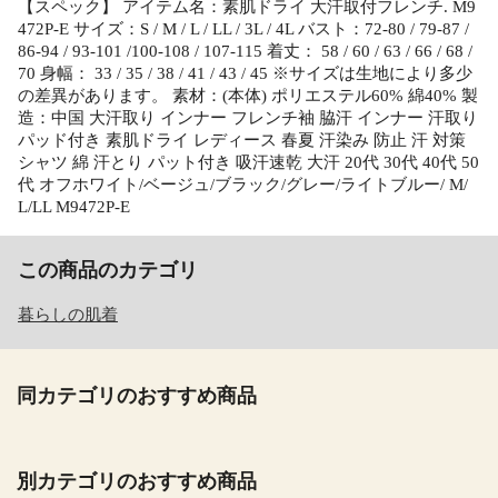
【スペック】 アイテム名：素肌ドライ 大汗取付フレンチ. M9
472P-E サイズ：S / M / L / LL / 3L / 4L バスト：72-80 / 79-87 /
86-94 / 93-101 /100-108 / 107-115 着丈： 58 / 60 / 63 / 66 / 68 /
70 身幅： 33 / 35 / 38 / 41 / 43 / 45 ※サイズは生地により多少
の差異があります。 素材：(本体) ポリエステル60% 綿40% 製
造：中国 大汗取り インナー フレンチ袖 脇汗 インナー 汗取り
パッド付き 素肌ドライ レディース 春夏 汗染み 防止 汗 対策
シャツ 綿 汗とり パット付き 吸汗速乾 大汗 20代 30代 40代 50
代 オフホワイト/ベージュ/ブラック/グレー/ライトブルー/ M/
L/LL M9472P-E
この商品のカテゴリ
暮らしの肌着
同カテゴリのおすすめ商品
別カテゴリのおすすめ商品