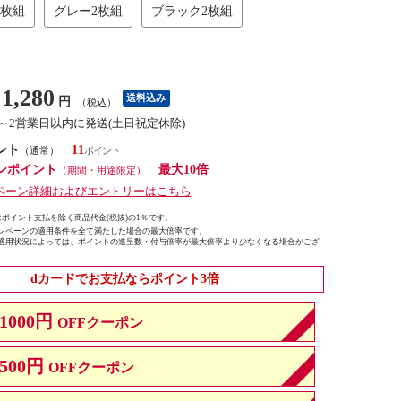
2枚組
グレー2枚組
ブラック2枚組
1,280
送料込み
円
（税込）
1～2営業日以内に発送(土日祝定休除)
ント
11
（通常）
ンポイント
最大10倍
（期間・用途限定）
ペーン詳細およびエントリーはこちら
ポイント支払を除く商品代金(税抜)の1％です。
ンペーンの適用条件を全て満たした場合の最大倍率です。
適用状況によっては、ポイントの進呈数・付与倍率が最大倍率より少なくなる場合がござ
dカードでお支払ならポイント3倍
1000円
OFFクーポン
500円
OFFクーポン