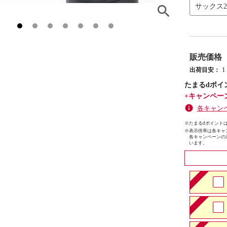
サックス
販売価格
出荷目安：
たまるdポイ
+キャンペー
各キャン
※たまるdポイントは
※
表示倍率は各キャ
各キャンペーンの
います。