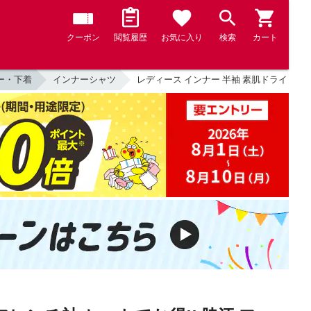
クーポン
閲覧履歴
お気に入り
検索
カート
ー・下着
インナーシャツ
レディース インナー 半袖 素肌ドライ 大汗取り