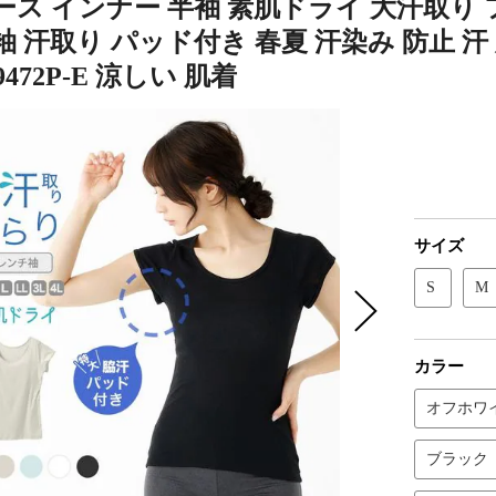
ス インナー 半袖 素肌ドライ 大汗取り 
 汗取り パッド付き 春夏 汗染み 防止 汗
472P-E 涼しい 肌着
サイズ
S
M
カラー
オフホワ
ブラック