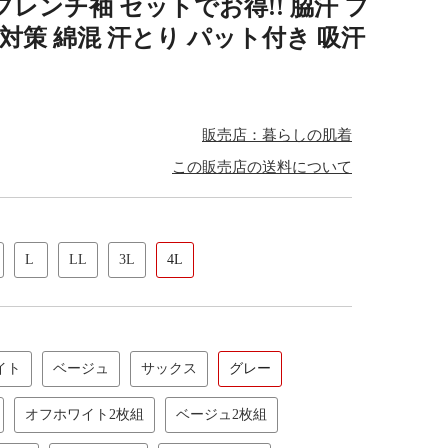
フレンチ袖 セットでお得!! 脇汗 フ
 対策 綿混 汗とり パット付き 吸汗
販売店：暮らしの肌着
この販売店の送料について
L
LL
3L
4L
イト
ベージュ
サックス
グレー
オフホワイト2枚組
ベージュ2枚組