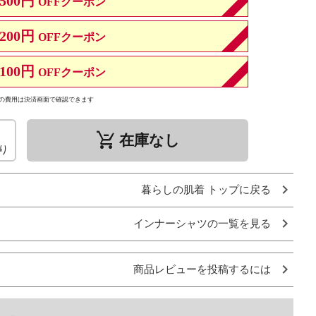
500円
OFFクーポン
200円
OFFクーポン
100円
OFFクーポン
の費用は決済画面で確認できます
remove_shopping_cart
在庫なし
り
暮らしの肌着 トップに戻る
インナーシャツの一覧を見る
商品レビューを投稿するには