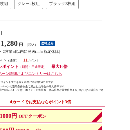
2枚組
グレー2枚組
ブラック2枚組
し］
1,280
送料込み
円
（税込）
1～2営業日以内に発送(土日祝定休除)
ント
11
（通常）
ンポイント
最大10倍
（期間・用途限定）
ペーン詳細およびエントリーはこちら
ポイント支払を除く商品代金(税抜)の1％です。
ンペーンの適用条件を全て満たした場合の最大倍率です。
適用状況によっては、ポイントの進呈数・付与倍率が最大倍率より少なくなる場合がござ
dカードでお支払ならポイント3倍
1000円
OFFクーポン