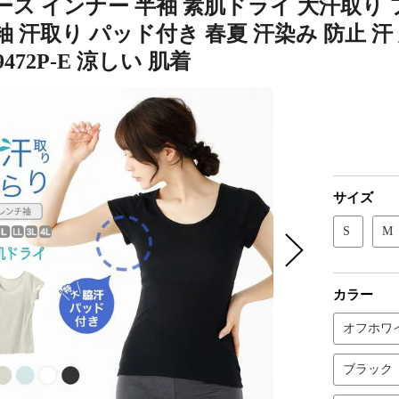
ス インナー 半袖 素肌ドライ 大汗取り 
 汗取り パッド付き 春夏 汗染み 防止 汗
472P-E 涼しい 肌着
サイズ
S
M
カラー
オフホワ
ブラック