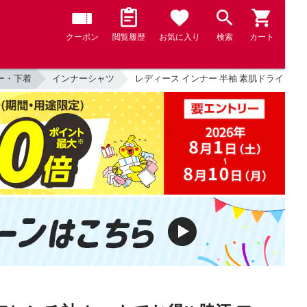
クーポン
閲覧履歴
お気に入り
検索
カート
ー・下着
インナーシャツ
レディース インナー 半袖 素肌ドライ 大汗取り