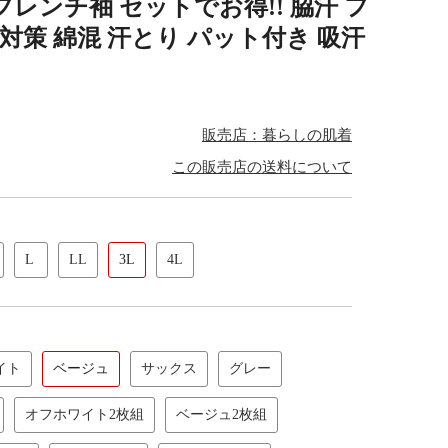
フレンチ袖 セットでお得!! 脇汗 フ
 対策 綿混 汗とり パット付き 吸汗
販売店：暮らしの肌着
この販売店の送料について
L
LL
3L
4L
イト
ベージュ
サックス
グレー
オフホワイト2枚組
ベージュ2枚組