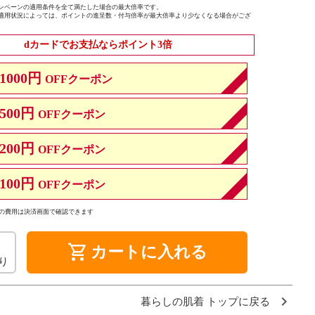
ンペーンの適用条件を全て満たした場合の最大倍率です。
適用状況によっては、ポイントの進呈数・付与倍率が最大倍率より少なくなる場合がござ
dカードでお支払ならポイント3倍
1000円
OFFクーポン
500円
OFFクーポン
200円
OFFクーポン
100円
OFFクーポン
の費用は決済画面で確認できます
shopping_cart
カートに入れる
り
暮らしの肌着 トップに戻る