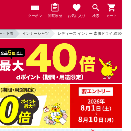
クーポン
閲覧履歴
お気に入り
検索
カート
ー・下着
インナーシャツ
レディース インナー 素肌ドライ 綿100％ 汗取