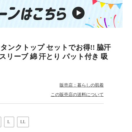
 タンクトップ セットでお得!! 脇汗
ースリーブ 綿 汗とり パット付き 吸
販売店：暮らしの肌着
この販売店の送料について
L
LL