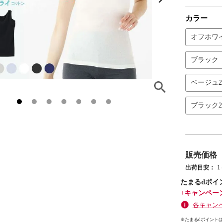
カラー
オフホワ
ブラック
ベージュ
ブラック
販売価格
出荷目安：
たまるdポイ
+キャンペー
各キャン
※たまるdポイントは