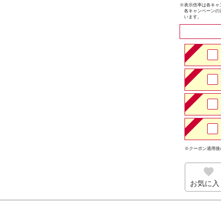
※
表示倍率は各キャ
各キャンペーンの
います。
※クーポン適用後
お気に入