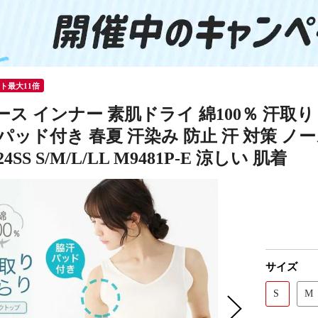
ント最大11倍
ス インナー 素肌ドライ 綿100％ 汗取り
パッド付き 春夏 汗染み 防止 汗 対策 ノ
4SS S/M/L/LL M9481P-E 涼しい 肌着
サイズ
S
M