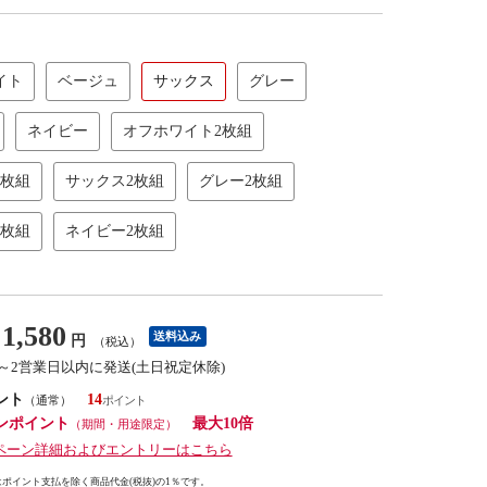
イト
ベージュ
サックス
グレー
ネイビー
オフホワイト2枚組
2枚組
サックス2枚組
グレー2枚組
2枚組
ネイビー2枚組
1,580
送料込み
円
（税込）
1～2営業日以内に発送(土日祝定休除)
ント
14
（通常）
ンポイント
最大10倍
（期間・用途限定）
ペーン詳細およびエントリーはこちら
ポイント支払を除く商品代金(税抜)の1％です。