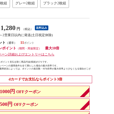
2枚組
グレー2枚組
ブラック2枚組
1,280
送料込み
円
（税込）
1～2営業日以内に発送(土日祝定休除)
ント
11
（通常）
ンポイント
最大10倍
（期間・用途限定）
ペーン詳細およびエントリーはこちら
ポイント支払を除く商品代金(税抜)の1％です。
ンペーンの適用条件を全て満たした場合の最大倍率です。
適用状況によっては、ポイントの進呈数・付与倍率が最大倍率より少なくなる場合がござ
dカードでお支払ならポイント3倍
1000円
OFFクーポン
500円
OFFクーポン