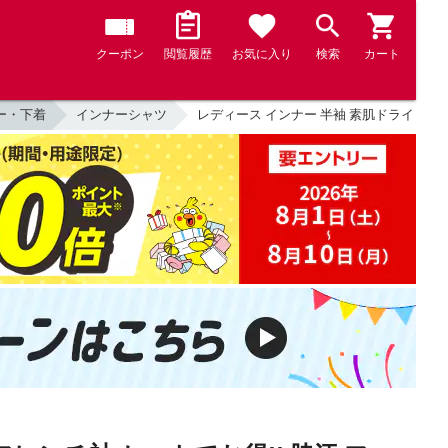
クーポン
閲覧履歴
お気に入り
検索
カート
ー・下着
インナーシャツ
レディース インナー 半袖 素肌ドライ 大汗取り