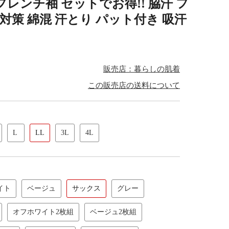
フレンチ袖 セットでお得!! 脇汗 フ
 対策 綿混 汗とり パット付き 吸汗
販売店：暮らしの肌着
この販売店の送料について
L
LL
3L
4L
イト
ベージュ
サックス
グレー
オフホワイト2枚組
ベージュ2枚組