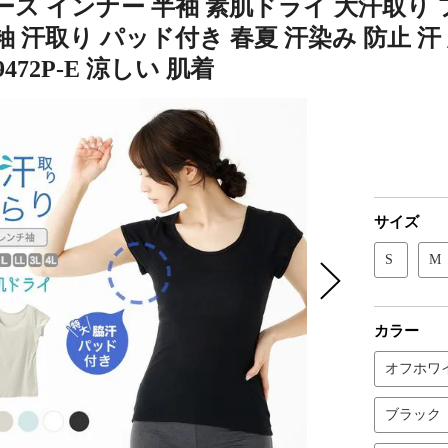
ス インナー 半袖 素肌ドライ 大汗取り 
 汗取り パッド付き 春夏 汗染み 防止 汗
472P-E 涼しい 肌着
サイズ
S
M
カラー
オフホワ
ブラック