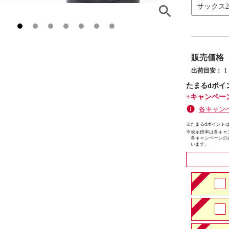
サックス
販売価格
出荷目安：
たまるdポイ
+キャンペー
各キャン
※たまるdポイントは
※
表示倍率は各キャ
各キャンペーンの
います。