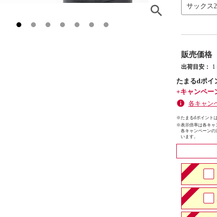
サックス
販売価格
出荷目安：
たまるdポイ
+キャンペー
各キャン
※たまるdポイントは
※
表示倍率は各キャ
各キャンペーンの
います。