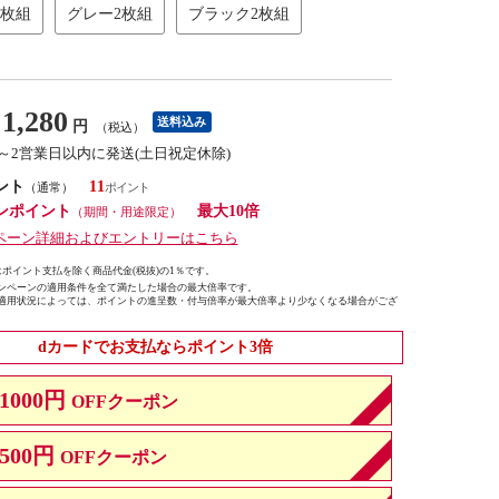
2枚組
グレー2枚組
ブラック2枚組
1,280
送料込み
円
（税込）
1～2営業日以内に発送(土日祝定休除)
ント
11
（通常）
ンポイント
最大10倍
（期間・用途限定）
ペーン詳細およびエントリーはこちら
ポイント支払を除く商品代金(税抜)の1％です。
ンペーンの適用条件を全て満たした場合の最大倍率です。
適用状況によっては、ポイントの進呈数・付与倍率が最大倍率より少なくなる場合がござ
dカードでお支払ならポイント3倍
1000円
OFFクーポン
500円
OFFクーポン