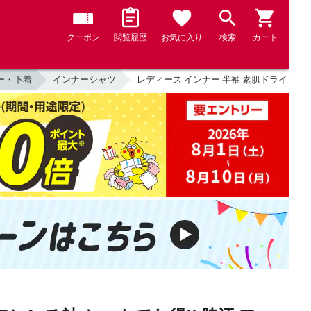
クーポン
閲覧履歴
お気に入り
検索
カート
ー・下着
インナーシャツ
レディース インナー 半袖 素肌ドライ 大汗取り