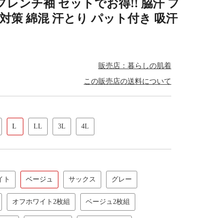
フレンチ袖 セットでお得!! 脇汗 フ
 対策 綿混 汗とり パット付き 吸汗
販売店：暮らしの肌着
この販売店の送料について
L
LL
3L
4L
イト
ベージュ
サックス
グレー
オフホワイト2枚組
ベージュ2枚組