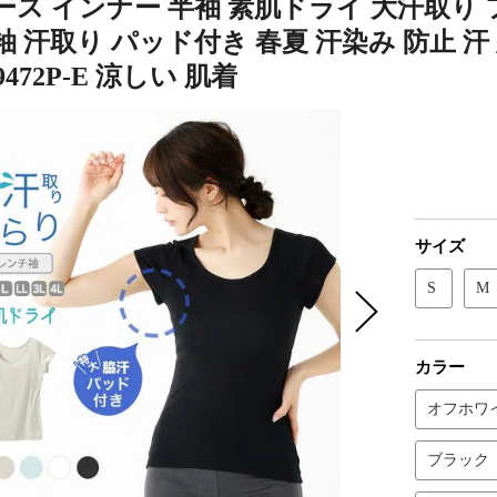
ス インナー 半袖 素肌ドライ 大汗取り 
 汗取り パッド付き 春夏 汗染み 防止 汗
472P-E 涼しい 肌着
サイズ
S
M
カラー
オフホワ
ブラック