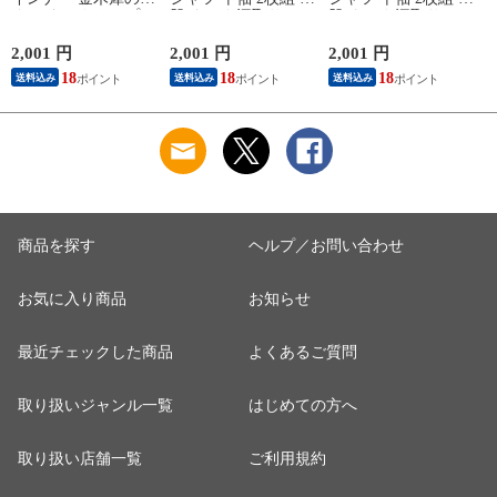
ぐみ タンクトップ
肌ドライ 汗取り フ
肌ドライ 汗取り フ
保湿 金木犀 加工 し
レンチ袖 脇汗 汗取
レンチ袖 脇汗 汗取
っとり 保湿 ストレ
り インナーシャツ
り インナーシャツ
2,001 円
2,001 円
2,001 円
3
ッチ ボタニカル タ
パッド付き 春夏 汗
パッド付き 春夏 汗
18
18
18
送料込み
送料込み
送料込み
ンクトップ 秋冬 お
染み 防止 汗 対策 綿
染み 防止 汗 対策 綿
肌に優しい 乾燥肌
混 汗とり パット付
混 汗とり パット付
乾燥 キンモクセイ
き 吸汗速乾 白鷲ニ
き 吸汗速乾 白鷲ニ
婦人 女性 下着 肌着
ット工業 S5022B-RT
ット工業 S5022B-RT
24AW M/L/LL
涼しい 肌着
涼しい 肌着
M5480P-E 防寒
K
商品を探す
ヘルプ／お問い合わせ
お気に入り商品
お知らせ
最近チェックした商品
よくあるご質問
取り扱いジャンル一覧
はじめての方へ
取り扱い店舗一覧
ご利用規約