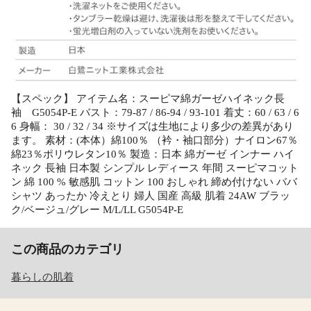
【スペック】 アイテム名：スーピマ綿ガーゼハイネック長
袖 G5054P-E バスト：79-87 / 86-94 / 93-101 着丈：60 / 63 / 6
6 身幅： 30 / 32 / 34 ※サイズは生地により多少の差異があり
ます。 素材：(本体）綿100％ （衿・袖口部分）ナイロン67％
綿23％ポリウレタン10％ 製造：日本 綿ガーゼ インナー ハイ
ネック 長袖 日本製 シンプル レディース 年間 スーピマコット
ン 綿 100 % 敏感肌 コットン 100 おしゃれ 締め付けない ババ
シャツ あったか 冷えとり 婦人 国産 高級 肌着 24AW ブラッ
ク/ベージュ/グレー M/L/LL G5054P-E
この商品のカテゴリ
暮らしの肌着