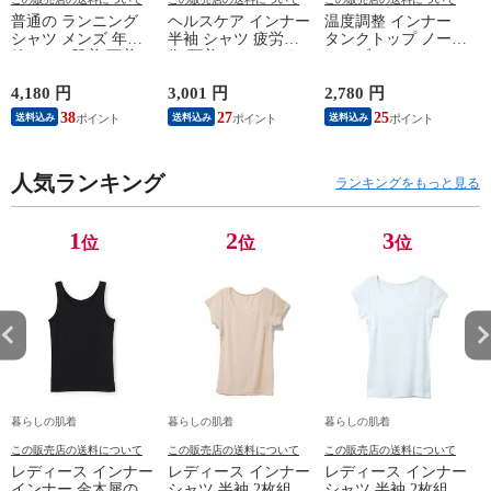
普通の ランニング
ヘルスケア インナー
温度調整 インナー
シャツ メンズ 年間
半袖 シャツ 疲労回
タンクトップ ノース
綿100 % 肌着 下着 U
復 下着 インナーウ
リーブ レディース
首 Uネック 普通 タ
ェア 血行促進 遠赤
調温 女性 婦人 下着
ンクトップ ノースリ
外線 疲労軽減 ボデ
オフホワイト/ブラウ
4,180 円
3,001 円
2,780 円
2
ーブ インナー 紳士
ィケア 健康 プレゼ
ン/ブラック/チャコ
38
27
25
送料込み
送料込み
送料込み
男性 シニア 抗菌 防
ント ギフト ヘルス
ールグレー/ピンク
臭 敬老の日 父の日
ケア 一般医療機器
M/L/LL M9210T-E
M
白 M/L/LL M0100X-E
メンズ 男性 紳士 マ
人気ランキング
イナスイオン ゲルマ
ランキングをもっと見る
ニウム 25AW
K1160L-E
1
2
3
位
位
位
暮らしの肌着
暮らしの肌着
暮らしの肌着
この販売店の送料について
この販売店の送料について
この販売店の送料について
レディース インナー
レディース インナー
レディース インナー
インナー 金木犀のめ
シャツ 半袖 2枚組 素
シャツ 半袖 2枚組 素