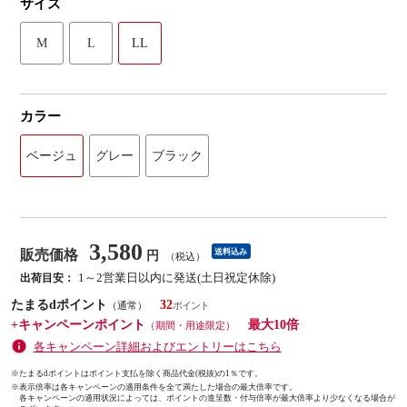
サイズ
M
L
LL
カラー
ベージュ
グレー
ブラック
3,580
販売価格
送料込み
円
（税込）
1～2営業日以内に発送(土日祝定休除)
出荷目安：
たまるdポイント
32
（通常）
+キャンペーンポイント
最大10倍
（期間・用途限定）
各キャンペーン詳細およびエントリーはこちら
※たまるdポイントはポイント支払を除く商品代金(税抜)の1％です。
※
表示倍率は各キャンペーンの適用条件を全て満たした場合の最大倍率です。
各キャンペーンの適用状況によっては、ポイントの進呈数・付与倍率が最大倍率より少なくなる場合が