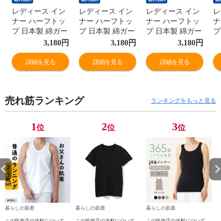
レディース イン
レディース イン
レディース イン
レ
ナー ハーフトッ
ナー ハーフトッ
ナー ハーフトッ
ナ
プ 日本製 綿ガー
プ 日本製 綿ガー
プ 日本製 綿ガー
プ
ゼ 年間 スーピマ
ゼ 年間 スーピマ
ゼ 年間 スーピマ
ゼ
3,180
円
3,180
円
3,180
円
綿100% コットン
綿100% コットン
綿100% コットン
綿
100 ブラトップ
100 ブラトップ
100 ブラトップ
1
詳細を見る
詳細を見る
詳細を見る
ノンワイヤー ナ
ノンワイヤー ナ
ノンワイヤー ナ
ノ
イトブラ
イトブラ
イトブラ
イ
G5050N-E 肌着
G5050N-E 肌着
G5050N-E 肌着
G
売れ筋ランキング
ランキングをもっと見る
1
2
3
位
位
位
暮らしの肌着
暮らしの肌着
暮らしの肌着
この販売店の送料について
この販売店の送料について
この販売店の送料について