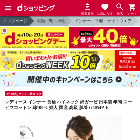
閲覧履歴
お気に入り
検索
カート
トップページ
衣類・靴・小物
インナー・下着・ナイトウエア
8/9 時点_ポイント最大11倍
レディース インナー 長袖 ハイネック 綿ガーゼ 日本製 年間 スー
ピマコットン 綿100% 婦人 国産 高級 肌着 G5054P-E