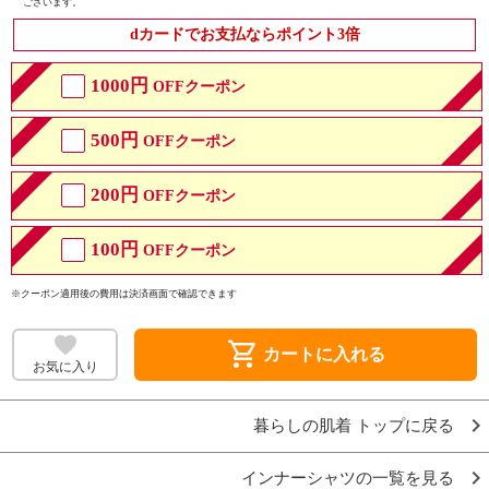
ございます。
dカードでお支払ならポイント3倍
1000円
OFFクーポン
500円
OFFクーポン
200円
OFFクーポン
100円
OFFクーポン
※クーポン適用後の費用は決済画面で確認できます
shopping_cart
カートに入れる
お気に入り
暮らしの肌着 トップに戻る
インナーシャツの一覧を見る