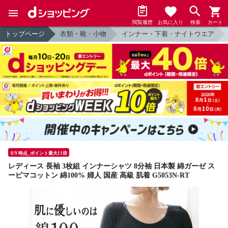
閲覧履歴
お気に入り
検索
カート
トップページ
衣類・靴・小物
インナー・下着・ナイトウエア
8/9 時点_ポイント最大11倍
レディース 長袖 3枚組 インナーシャツ 8分袖 日本製 綿ガーゼ ス
ーピマコットン 綿100% 婦人 国産 高級 肌着 G5053N-RT