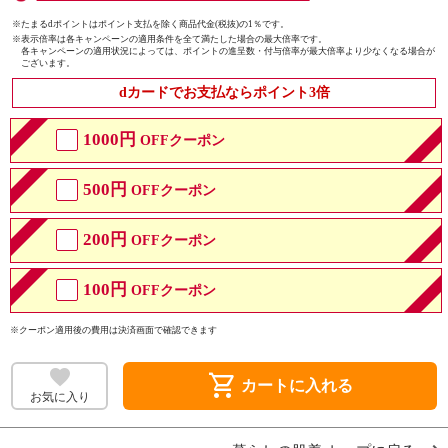
※たまるdポイントはポイント支払を除く商品代金(税抜)の1％です。
※
表示倍率は各キャンペーンの適用条件を全て満たした場合の最大倍率です。
各キャンペーンの適用状況によっては、ポイントの進呈数・付与倍率が最大倍率より少なくなる場合が
ございます。
dカードでお支払ならポイント3倍
1000円
OFFクーポン
500円
OFFクーポン
200円
OFFクーポン
100円
OFFクーポン
※クーポン適用後の費用は決済画面で確認できます
shopping_cart
カートに入れる
お気に入り