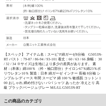
【スペック】 アイテム名：スーピマ綿ガーゼ8分袖 G5053N-
RT バスト：79-87 / 86-94 / 93-101 着丈：60 / 63 / 66 身幅： 30
/ 32 / 34 ※サイズは生地により多少の差異があります。 素
材：(本体）綿100％ （衿・袖口部分）ナイロン67％綿23％ポ
リウレタン10％ 製造：日本 綿ガーゼ インナー 長袖 8分袖 シ
ンプル レディース 年間 スーピマ 綿 100 % 敏感肌 コットン 1
00 おしゃれ 締め付けない ババ シャツ あったか 冷えとり 高
級 ブラック/ベージュ/グレー M/L/LL G5053N-RT
この商品のカテゴリ