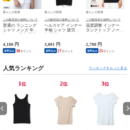
暮らしの肌着
暮らしの肌着
暮らしの肌着
この販売店の送料について
この販売店の送料について
この販売店の送料について
普通の ランニング
ヘルスケア インナー
温度調整 インナー
シャツ メンズ 年間
半袖 シャツ 疲労回
タンクトップ ノース
綿100 % 肌着 下着 U
復 下着 インナーウ
リーブ レディース
首 Uネック 普通 タ
ェア 血行促進 遠赤
調温 女性 婦人 下着
ンクトップ ノースリ
外線 疲労軽減 ボデ
オフホワイト/ブラウ
4,180 円
3,001 円
2,780 円
2
ーブ インナー 紳士
ィケア 健康 プレゼ
ン/ブラック/チャコ
38
27
25
送料込み
送料込み
送料込み
男性 シニア 抗菌 防
ント ギフト ヘルス
ールグレー/ピンク
臭 敬老の日 父の日
ケア 一般医療機器
M/L/LL M9210T-E
M
白 M/L/LL M0100X-E
メンズ 男性 紳士 マ
人気ランキング
イナスイオン ゲルマ
ランキングをもっと見る
ニウム 25AW
K1160L-E
1
2
3
位
位
位