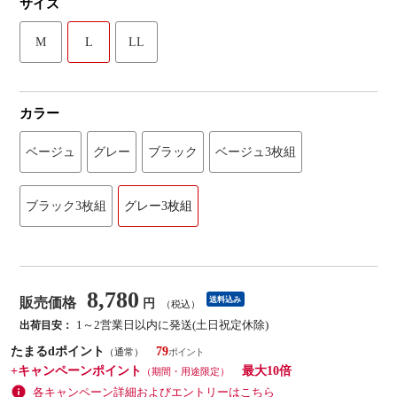
サイズ
M
L
LL
カラー
ベージュ
グレー
ブラック
ベージュ3枚組
ブラック3枚組
グレー3枚組
8,780
販売価格
送料込み
円
（税込）
1～2営業日以内に発送(土日祝定休除)
出荷目安：
たまるdポイント
79
（通常）
+キャンペーンポイント
最大10倍
（期間・用途限定）
各キャンペーン詳細およびエントリーはこちら