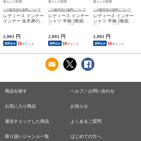
暮らしの肌着
暮らしの肌着
暮らしの肌着
この販売店の送料について
この販売店の送料について
この販売店の送料について
レディース インナー
レディース インナー
レディース インナー
インナー 金木犀のめ
シャツ 半袖 2枚組 素
シャツ 半袖 2枚組 素
ぐみ タンクトップ
肌ドライ 汗取り フ
肌ドライ 汗取り フ
保湿 金木犀 加工 し
レンチ袖 脇汗 汗取
レンチ袖 脇汗 汗取
っとり 保湿 ストレ
り インナーシャツ
り インナーシャツ
2,001 円
2,001 円
2,001 円
3
ッチ ボタニカル タ
パッド付き 春夏 汗
パッド付き 春夏 汗
18
18
18
送料込み
送料込み
送料込み
ンクトップ 秋冬 お
染み 防止 汗 対策 綿
染み 防止 汗 対策 綿
肌に優しい 乾燥肌
混 汗とり パット付
混 汗とり パット付
乾燥 キンモクセイ
き 吸汗速乾 白鷲ニ
き 吸汗速乾 白鷲ニ
婦人 女性 下着 肌着
ット工業 S5022B-RT
ット工業 S5022B-RT
24AW M/L/LL
涼しい 肌着
涼しい 肌着
M5480P-E 防寒
K
商品を探す
ヘルプ／お問い合わせ
お気に入り商品
お知らせ
最近チェックした商品
よくあるご質問
取り扱いジャンル一覧
はじめての方へ