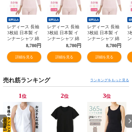
送料込み
送料込み
送料込み
送
レディース 長袖
レディース 長袖
レディース 長袖
レ
3枚組 日本製 イ
3枚組 日本製 イ
3枚組 日本製 イ
3
ンナーシャツ 綿
ンナーシャツ 綿
ンナーシャツ 綿
ン
100% 8分袖 レー
100% 8分袖 レー
100% 8分袖 レー
1
8,780
円
8,780
円
8,780
円
ス付き 綿ガーゼ
ス付き 綿ガーゼ
ス付き 綿ガーゼ
ス
国産 婦人 肌着
国産 婦人 肌着
国産 婦人 肌着
国
詳細を見る
詳細を見る
詳細を見る
G5014B-RT
G5014B-RT
G5014B-RT
G
売れ筋ランキング
ランキングをもっと見る
1
2
3
位
位
位