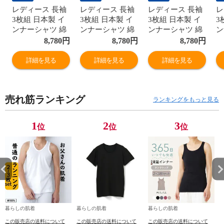
レディース 長袖
レディース 長袖
レディース 長袖
レ
3枚組 日本製 イ
3枚組 日本製 イ
3枚組 日本製 イ
3
ンナーシャツ 綿
ンナーシャツ 綿
ンナーシャツ 綿
ン
100% 8分袖 レー
100% 8分袖 レー
100% 8分袖 レー
1
8,780
円
8,780
円
8,780
円
ス付き 綿ガーゼ
ス付き 綿ガーゼ
ス付き 綿ガーゼ
ス
国産 婦人 肌着
国産 婦人 肌着
国産 婦人 肌着
国
詳細を見る
詳細を見る
詳細を見る
G5014B-RT
G5014B-RT
G5014B-RT
G
売れ筋ランキング
ランキングをもっと見る
1
2
3
位
位
位
暮らしの肌着
暮らしの肌着
暮らしの肌着
この販売店の送料について
この販売店の送料について
この販売店の送料について