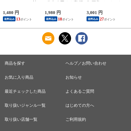
レンチ フレンチ袖
7分丈 春夏 もも裏 汗
復 下着 インナーウ
肌着 春夏 接触冷感
対策 汗取り ボトム
ェア 血行促進 遠赤
綿 フライス編み フ
ス ペチパンツ 速乾
外線 疲労軽減 ボデ
1,480 円
1,980 円
3,001 円
2
ィット感 ひんやり
さらさら ハーフパン
ィケア 健康 プレゼ
13
18
27
送料込み
送料込み
送料込み
シルケット加工 25SS
ツ インナーパンツ
ント ギフト ヘルス
L6532L-E 涼しい
スパッツ 汗染み 防
ケア 一般医療機器
M
止 汗 対策 女性 肌着
メンズ 男性 紳士 マ
婦人 下着 L9928L-E
イナスイオン ゲルマ
涼しい
ニウム 25AW
K1160L-E
商品を探す
ヘルプ／お問い合わせ
お気に入り商品
お知らせ
最近チェックした商品
よくあるご質問
取り扱いジャンル一覧
はじめての方へ
取り扱い店舗一覧
ご利用規約