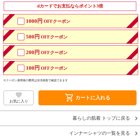
dカードでお支払ならポイント3倍
1000円
OFFクーポン
500円
OFFクーポン
200円
OFFクーポン
100円
OFFクーポン
※クーポン適用後の費用は決済画面で確認できます
shopping_cart
カートに入れる
お気に入り
暮らしの肌着 トップに戻る
インナーシャツの一覧を見る