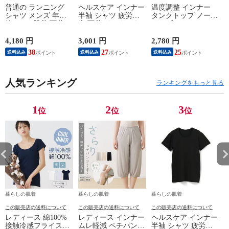
普通の ランニング
ヘルスケア インナー
温度調整 インナー
シャツ メンズ 年間
半袖 シャツ 疲労回
タンクトップ ノース
綿100 % 肌着 下着 U
復 下着 インナーウ
リーブ レディース
首 Uネック 普通 タ
ェア 血行促進 遠赤
調温 女性 婦人 下着
ンクトップ ノースリ
外線 疲労軽減 ボデ
オフホワイト/ブラウ
4,180 円
3,001 円
2,780 円
2
ーブ インナー 紳士
ィケア 健康 プレゼ
ン/ブラック/チャコ
38
27
25
送料込み
送料込み
送料込み
男性 シニア 抗菌 防
ント ギフト ヘルス
ールグレー/ピンク
臭 敬老の日 父の日
ケア 一般医療機器
M/L/LL M9210T-E
M
白 M/L/LL M0100X-E
メンズ 男性 紳士 マ
人気ランキング
イナスイオン ゲルマ
ランキングをもっと見る
ニウム 25AW
K1160L-E
1
2
3
位
位
位
暮らしの肌着
暮らしの肌着
暮らしの肌着
この販売店の送料について
この販売店の送料について
この販売店の送料について
レディース 綿100%
レディース インナー
ヘルスケア インナー
接触冷感フライスフ
ムレ軽減 ペチパンツ
半袖 シャツ 疲労回