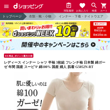
閲覧履歴
お気に入り
検索
カート
トップページ
衣類・靴・小物
インナー・下着・ナイトウエア
8/6 時点_ポイント最大11倍
レディース インナー シャツ 半袖 3枚組 フレンチ袖 日本製 綿ガー
ゼ 年間 国産 スーピマ 綿100% 国産 婦人 肌着 G5052N-RT