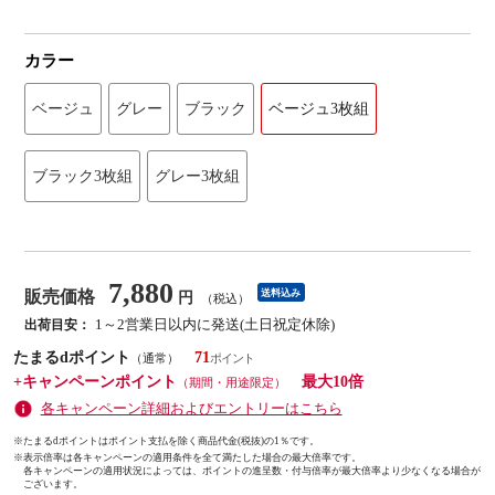
カラー
ベージュ
グレー
ブラック
ベージュ3枚組
ブラック3枚組
グレー3枚組
7,880
販売価格
送料込み
円
（税込）
1～2営業日以内に発送(土日祝定休除)
出荷目安：
たまるdポイント
71
（通常）
+キャンペーンポイント
最大10倍
（期間・用途限定）
各キャンペーン詳細およびエントリーはこちら
※たまるdポイントはポイント支払を除く商品代金(税抜)の1％です。
※
表示倍率は各キャンペーンの適用条件を全て満たした場合の最大倍率です。
各キャンペーンの適用状況によっては、ポイントの進呈数・付与倍率が最大倍率より少なくなる場合が
ございます。