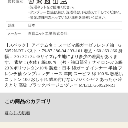
【スペック】 アイテム名： スーピマ綿ガーゼフレンチ袖 G
5052N-RT バスト：79-87 / 86-94 / 93-101 着丈：60 / 63 / 66 身
幅： 30 / 32 / 34 ※サイズは生地により多少の差異がありま
す。 素材：(本体）綿100％ （衿・袖口部分）ナイロン67％綿
23％ポリウレタン10％ 製造：日本 綿ガーゼ インナー 半袖 フ
レンチ袖 シンプル レディース 年間 スーピマ 綿 100 % 敏感肌
コットン 100 おしゃれ 締め付けない ババ シャツ あったか 冷
えとり 高級 ブラック/ベージュ/グレー M/L/LL G5052N-RT
この商品のカテゴリ
暮らしの肌着