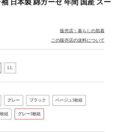
袖 日本製 綿ガーゼ 年間 国産 スー
販売店：暮らしの肌着
この販売店の送料について
LL
グレー
ブラック
ベージュ3枚組
3枚組
グレー3枚組