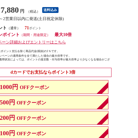
7,880
送料込み
円
（税込）
1～2営業日以内に発送(土日祝定休除)
ント
71
（通常）
ンポイント
最大10倍
（期間・用途限定）
ペーン詳細およびエントリーはこちら
ポイント支払を除く商品代金(税抜)の1％です。
ンペーンの適用条件を全て満たした場合の最大倍率です。
適用状況によっては、ポイントの進呈数・付与倍率が最大倍率より少なくなる場合がござ
dカードでお支払ならポイント3倍
1000円
OFFクーポン
500円
OFFクーポン
200円
OFFクーポン
100円
OFFクーポン