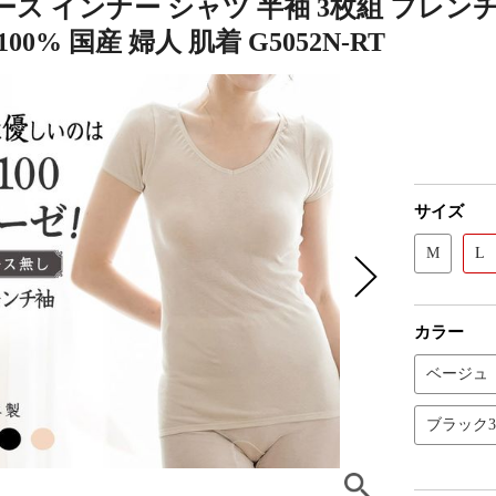
ス インナー シャツ 半袖 3枚組 フレンチ
00% 国産 婦人 肌着 G5052N-RT
サイズ
M
L
カラー
ベージュ
ブラック