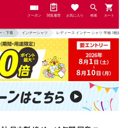
クーポン
閲覧履歴
お気に入り
検索
カート
ー・下着
インナーシャツ
レディース インナー シャツ 半袖 3枚組 フレン