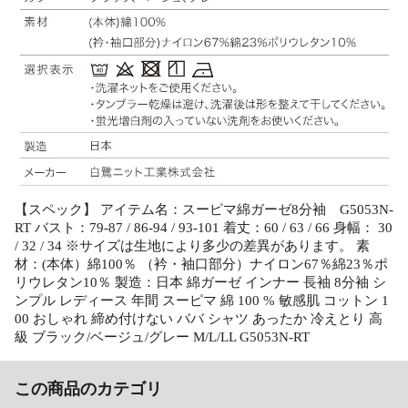
【スペック】 アイテム名：スーピマ綿ガーゼ8分袖 G5053N-
RT バスト：79-87 / 86-94 / 93-101 着丈：60 / 63 / 66 身幅： 30
/ 32 / 34 ※サイズは生地により多少の差異があります。 素
材：(本体）綿100％ （衿・袖口部分）ナイロン67％綿23％ポ
リウレタン10％ 製造：日本 綿ガーゼ インナー 長袖 8分袖 シ
ンプル レディース 年間 スーピマ 綿 100 % 敏感肌 コットン 1
00 おしゃれ 締め付けない ババ シャツ あったか 冷えとり 高
級 ブラック/ベージュ/グレー M/L/LL G5053N-RT
この商品のカテゴリ