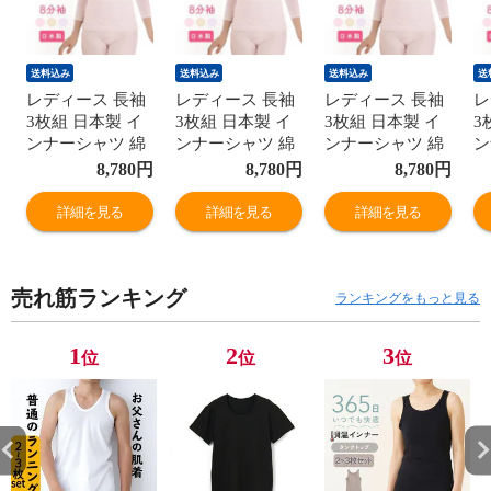
送料込み
送料込み
送料込み
送
レディース 長袖
レディース 長袖
レディース 長袖
レ
3枚組 日本製 イ
3枚組 日本製 イ
3枚組 日本製 イ
3
ンナーシャツ 綿
ンナーシャツ 綿
ンナーシャツ 綿
ン
100% 8分袖 レー
100% 8分袖 レー
100% 8分袖 レー
1
8,780
円
8,780
円
8,780
円
ス付き 綿ガーゼ
ス付き 綿ガーゼ
ス付き 綿ガーゼ
ス
国産 婦人 肌着
国産 婦人 肌着
国産 婦人 肌着
国
詳細を見る
詳細を見る
詳細を見る
G5014B-RT
G5014B-RT
G5014B-RT
G
売れ筋ランキング
ランキングをもっと見る
1
2
3
位
位
位