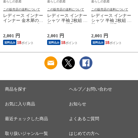
暮らしの肌着
暮らしの肌着
暮らしの肌着
この販売店の送料について
この販売店の送料について
この販売店の送料について
レディース インナー
レディース インナー
レディース インナー
インナー 金木犀のめ
シャツ 半袖 2枚組 素
シャツ 半袖 2枚組 素
ぐみ タンクトップ
肌ドライ 汗取り フ
肌ドライ 汗取り フ
保湿 金木犀 加工 し
レンチ袖 脇汗 汗取
レンチ袖 脇汗 汗取
っとり 保湿 ストレ
り インナーシャツ
り インナーシャツ
2,001 円
2,001 円
2,001 円
1
ッチ ボタニカル タ
パッド付き 春夏 汗
パッド付き 春夏 汗
18
18
18
送料込み
送料込み
送料込み
ンクトップ 秋冬 お
染み 防止 汗 対策 綿
染み 防止 汗 対策 綿
肌に優しい 乾燥肌
混 汗とり パット付
混 汗とり パット付
L
乾燥 キンモクセイ
き 吸汗速乾 白鷲ニ
き 吸汗速乾 白鷲ニ
婦人 女性 下着 肌着
ット工業 S5022B-RT
ット工業 S5022B-RT
24AW M/L/LL
涼しい 肌着
涼しい 肌着
M5480P-E 防寒
商品を探す
ヘルプ／お問い合わせ
お気に入り商品
お知らせ
最近チェックした商品
よくあるご質問
取り扱いジャンル一覧
はじめての方へ