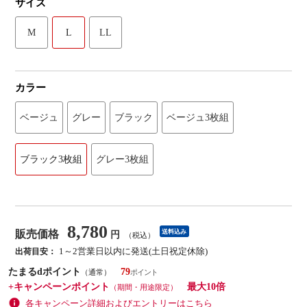
サイズ
M
L
LL
カラー
ベージュ
グレー
ブラック
ベージュ3枚組
ブラック3枚組
グレー3枚組
8,780
販売価格
送料込み
円
（税込）
1～2営業日以内に発送(土日祝定休除)
出荷目安：
たまるdポイント
79
（通常）
+キャンペーンポイント
最大10倍
（期間・用途限定）
各キャンペーン詳細およびエントリーはこちら