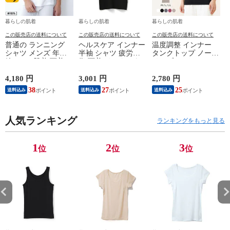
暮らしの肌着
暮らしの肌着
暮らしの肌着
この販売店の送料について
この販売店の送料について
この販売店の送料について
普通の ランニング
ヘルスケア インナー
温度調整 インナー
シャツ メンズ 年間
半袖 シャツ 疲労回
タンクトップ ノース
綿100 % 肌着 下着 U
復 下着 インナーウ
リーブ レディース
首 Uネック 普通 タ
ェア 血行促進 遠赤
調温 女性 婦人 下着
ンクトップ ノースリ
外線 疲労軽減 ボデ
オフホワイト/ブラウ
4,180 円
3,001 円
2,780 円
2
ーブ インナー 紳士
ィケア 健康 プレゼ
ン/ブラック/チャコ
38
27
25
送料込み
送料込み
送料込み
男性 シニア 抗菌 防
ント ギフト ヘルス
ールグレー/ピンク
臭 敬老の日 父の日
ケア 一般医療機器
M/L/LL M9210T-E
M
白 M/L/LL M0100X-E
メンズ 男性 紳士 マ
人気ランキング
イナスイオン ゲルマ
ランキングをもっと見る
ニウム 25AW
K1160L-E
1
2
3
位
位
位