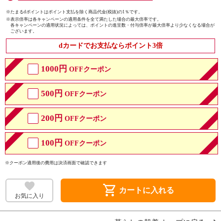
※たまるdポイントはポイント支払を除く商品代金(税抜)の1％です。
※
表示倍率は各キャンペーンの適用条件を全て満たした場合の最大倍率です。
各キャンペーンの適用状況によっては、ポイントの進呈数・付与倍率が最大倍率より少なくなる場合が
ございます。
dカードでお支払ならポイント3倍
1000円
OFFクーポン
500円
OFFクーポン
200円
OFFクーポン
100円
OFFクーポン
※クーポン適用後の費用は決済画面で確認できます
shopping_cart
カートに入れる
お気に入り