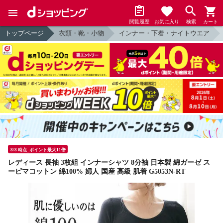
閲覧履歴
お気に入り
検索
カート
トップページ
衣類・靴・小物
インナー・下着・ナイトウエア
8/8 時点_ポイント最大11倍
レディース 長袖 3枚組 インナーシャツ 8分袖 日本製 綿ガーゼ ス
ーピマコットン 綿100% 婦人 国産 高級 肌着 G5053N-RT