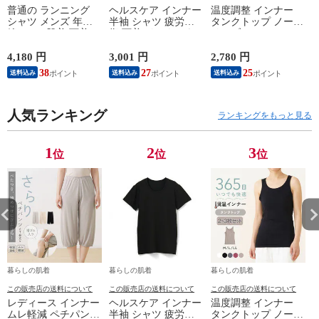
普通の ランニング
ヘルスケア インナー
温度調整 インナー
シャツ メンズ 年間
半袖 シャツ 疲労回
タンクトップ ノース
綿100 % 肌着 下着 U
復 下着 インナーウ
リーブ レディース
首 Uネック 普通 タ
ェア 血行促進 遠赤
調温 女性 婦人 下着
ンクトップ ノースリ
外線 疲労軽減 ボデ
オフホワイト/ブラウ
4,180 円
3,001 円
2,780 円
2
ーブ インナー 紳士
ィケア 健康 プレゼ
ン/ブラック/チャコ
38
27
25
送料込み
送料込み
送料込み
男性 シニア 抗菌 防
ント ギフト ヘルス
ールグレー/ピンク
臭 敬老の日 父の日
ケア 一般医療機器
M/L/LL M9210T-E
M
白 M/L/LL M0100X-E
メンズ 男性 紳士 マ
人気ランキング
イナスイオン ゲルマ
ランキングをもっと見る
ニウム 25AW
K1160L-E
1
2
3
位
位
位
暮らしの肌着
暮らしの肌着
暮らしの肌着
この販売店の送料について
この販売店の送料について
この販売店の送料について
レディース インナー
ヘルスケア インナー
温度調整 インナー
ムレ軽減 ペチパンツ
半袖 シャツ 疲労回
タンクトップ ノース