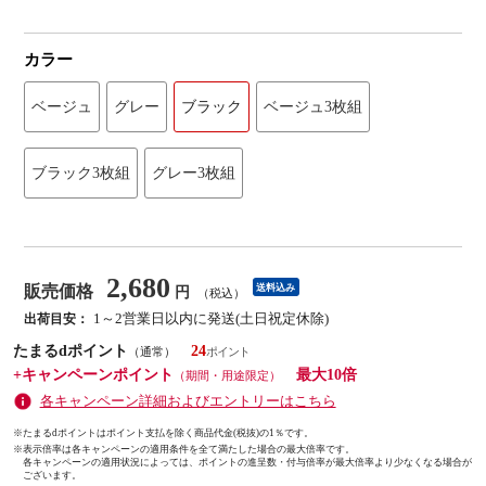
カラー
ベージュ
グレー
ブラック
ベージュ3枚組
ブラック3枚組
グレー3枚組
2,680
販売価格
送料込み
円
（税込）
1～2営業日以内に発送(土日祝定休除)
出荷目安：
たまるdポイント
24
（通常）
+キャンペーンポイント
最大10倍
（期間・用途限定）
各キャンペーン詳細およびエントリーはこちら
※たまるdポイントはポイント支払を除く商品代金(税抜)の1％です。
※
表示倍率は各キャンペーンの適用条件を全て満たした場合の最大倍率です。
各キャンペーンの適用状況によっては、ポイントの進呈数・付与倍率が最大倍率より少なくなる場合が
ございます。