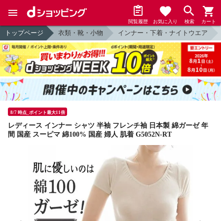
閲覧履歴
お気に入り
検索
カート
トップページ
衣類・靴・小物
インナー・下着・ナイトウエア
8/7 時点_ポイント最大11倍
レディース インナー シャツ 半袖 フレンチ袖 日本製 綿ガーゼ 年
間 国産 スーピマ 綿100% 国産 婦人 肌着 G5052N-RT