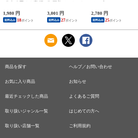
7分丈 春夏 もも裏 汗
復 下着 インナーウ
リーブ レディース
対策 汗取り ボトム
ェア 血行促進 遠赤
調温 女性 婦人 下着
ス ペチパンツ 速乾
外線 疲労軽減 ボデ
オフホワイト/ブラウ
1,980 円
3,001 円
2,780 円
2
さらさら ハーフパン
ィケア 健康 プレゼ
ン/ブラック/チャコ
18
27
25
送料込み
送料込み
送料込み
ツ インナーパンツ
ント ギフト ヘルス
ールグレー/ピンク
スパッツ 汗染み 防
ケア 一般医療機器
M/L/LL M9210T-E
M
止 汗 対策 女性 肌着
メンズ 男性 紳士 マ
婦人 下着 L9928L-E
イナスイオン ゲルマ
涼しい
ニウム 25AW
K1160L-E
商品を探す
ヘルプ／お問い合わせ
お気に入り商品
お知らせ
最近チェックした商品
よくあるご質問
取り扱いジャンル一覧
はじめての方へ
取り扱い店舗一覧
ご利用規約