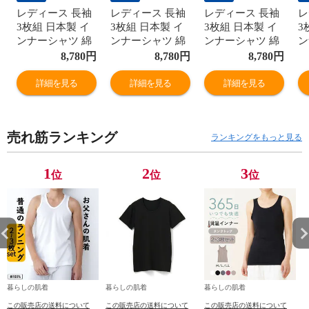
レディース 長袖
レディース 長袖
レディース 長袖
レ
3枚組 日本製 イ
3枚組 日本製 イ
3枚組 日本製 イ
3
ンナーシャツ 綿
ンナーシャツ 綿
ンナーシャツ 綿
ン
100% 8分袖 レー
100% 8分袖 レー
100% 8分袖 レー
1
8,780
円
8,780
円
8,780
円
ス付き 綿ガーゼ
ス付き 綿ガーゼ
ス付き 綿ガーゼ
ス
国産 婦人 肌着
国産 婦人 肌着
国産 婦人 肌着
国
詳細を見る
詳細を見る
詳細を見る
G5014B-RT
G5014B-RT
G5014B-RT
G
売れ筋ランキング
ランキングをもっと見る
1
2
3
位
位
位
暮らしの肌着
暮らしの肌着
暮らしの肌着
この販売店の送料について
この販売店の送料について
この販売店の送料について