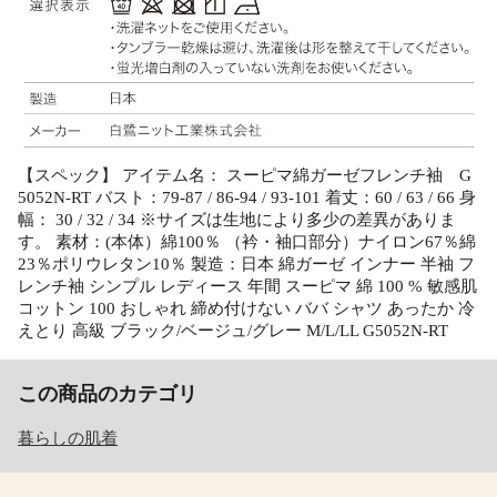
【スペック】 アイテム名： スーピマ綿ガーゼフレンチ袖 G
5052N-RT バスト：79-87 / 86-94 / 93-101 着丈：60 / 63 / 66 身
幅： 30 / 32 / 34 ※サイズは生地により多少の差異がありま
す。 素材：(本体）綿100％ （衿・袖口部分）ナイロン67％綿
23％ポリウレタン10％ 製造：日本 綿ガーゼ インナー 半袖 フ
レンチ袖 シンプル レディース 年間 スーピマ 綿 100 % 敏感肌
コットン 100 おしゃれ 締め付けない ババ シャツ あったか 冷
えとり 高級 ブラック/ベージュ/グレー M/L/LL G5052N-RT
この商品のカテゴリ
暮らしの肌着