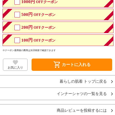
1000円
OFFクーポン
500円
OFFクーポン
200円
OFFクーポン
100円
OFFクーポン
※クーポン適用後の費用は決済画面で確認できます
shopping_cart
カートに入れる
お気に入り
暮らしの肌着 トップに戻る
インナーシャツの一覧を見る
商品レビューを投稿するには