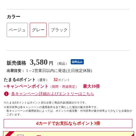
カラー
ベージュ
グレー
ブラック
3,580
販売価格
送料込み
円
（税込）
1～2営業日以内に発送(土日祝定休除)
出荷目安：
たまるdポイント
32
（通常）
+キャンペーンポイント
最大10倍
（期間・用途限定）
各キャンペーン詳細およびエントリーはこちら
※たまるdポイントはポイント支払を除く商品代金(税抜)の1％です。
※
表示倍率は各キャンペーンの適用条件を全て満たした場合の最大倍率です。
各キャンペーンの適用状況によっては、ポイントの進呈数・付与倍率が最大倍率より少なくなる場合が
ございます。
dカードでお支払ならポイント3倍