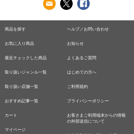
婦人 女性 下着 肌着
ット工業 S5022B-RT
ット工業 S5022B-RT
24AW M/L/LL
涼しい 肌着
涼しい 肌着
M5480P-E 防寒
商品を探す
ヘルプ／お問い合わせ
お気に入り商品
お知らせ
最近チェックした商品
よくあるご質問
取り扱いジャンル一覧
はじめての方へ
取り扱い店舗一覧
ご利用規約
おすすめ記事一覧
プライバシーポリシー
カート
お客さまご利用端末からの情報
の外部送信について
マイページ