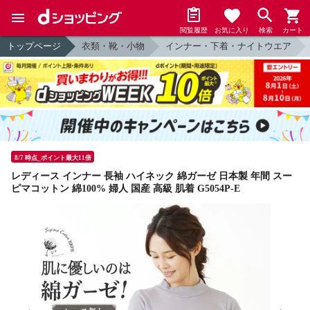
閲覧履歴
お気に入り
検索
カート
トップページ
衣類・靴・小物
インナー・下着・ナイトウエア
8/7 時点_ポイント最大11倍
レディース インナー 長袖 ハイネック 綿ガーゼ 日本製 年間 スー
ピマコットン 綿100% 婦人 国産 高級 肌着 G5054P-E