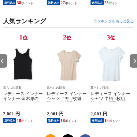
ーブ インナー 紳士
ィケア 健康 プレゼ
ン/ブラック/チャコ
38
27
25
送料込み
送料込み
送料込み
男性 シニア 抗菌 防
ント ギフト ヘルス
ールグレー/ピンク
臭 敬老の日 父の日
ケア 一般医療機器
M/L/LL M9210T-E
M
白 M/L/LL M0100X-E
メンズ 男性 紳士 マ
人気ランキング
イナスイオン ゲルマ
ランキングをもっと見る
ニウム 25AW
K1160L-E
1
2
3
位
位
位
暮らしの肌着
暮らしの肌着
暮らしの肌着
レディース インナー
レディース インナー
レディース インナー
インナー 金木犀のめ
シャツ 半袖 2枚組 素
シャツ 半袖 2枚組 素
ぐみ タンクトップ
肌ドライ 汗取り フ
肌ドライ 汗取り フ
保湿 金木犀 加工 し
レンチ袖 脇汗 汗取
レンチ袖 脇汗 汗取
っとり 保湿 ストレ
り インナーシャツ
り インナーシャツ
2,001 円
2,001 円
2,001 円
1
ッチ ボタニカル タ
パッド付き 春夏 汗
パッド付き 春夏 汗
18
18
18
送料込み
送料込み
送料込み
ンクトップ 秋冬 お
染み 防止 汗 対策 綿
染み 防止 汗 対策 綿
肌に優しい 乾燥肌
混 汗とり パット付
混 汗とり パット付
L
乾燥 キンモクセイ
き 吸汗速乾 白鷲ニ
き 吸汗速乾 白鷲ニ