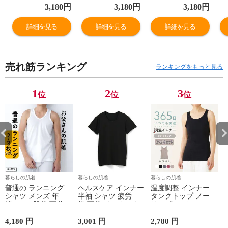
ゼ 年間 スーピマ
ゼ 年間 スーピマ
ゼ 年間 スーピマ
ゼ
3,180
円
3,180
円
3,180
円
綿100% コットン
綿100% コットン
綿100% コットン
綿
100 ブラトップ
100 ブラトップ
100 ブラトップ
1
詳細を見る
詳細を見る
詳細を見る
ノンワイヤー ナ
ノンワイヤー ナ
ノンワイヤー ナ
ノ
イトブラ
イトブラ
イトブラ
イ
G5050N-E 肌着
G5050N-E 肌着
G5050N-E 肌着
G
売れ筋ランキング
ランキングをもっと見る
1
2
3
位
位
位
暮らしの肌着
暮らしの肌着
暮らしの肌着
普通の ランニング
ヘルスケア インナー
温度調整 インナー
シャツ メンズ 年間
半袖 シャツ 疲労回
タンクトップ ノース
綿100 % 肌着 下着 U
復 下着 インナーウ
リーブ レディース
首 Uネック 普通 タ
ェア 血行促進 遠赤
調温 女性 婦人 下着
ンクトップ ノースリ
外線 疲労軽減 ボデ
オフホワイト/ブラウ
4,180 円
3,001 円
2,780 円
2