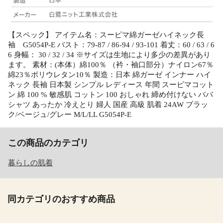
【スペック】 アイテム名：スーピマ綿ガーゼハイネック長
袖 G5054P-E バスト：79-87 / 86-94 / 93-101 着丈：60 / 63 / 6
6 身幅： 30 / 32 / 34 ※サイズは生地により多少の差異があり
ます。 素材：(本体）綿100％ （衿・袖口部分）ナイロン67％
綿23％ポリウレタン10％ 製造：日本 綿ガーゼ インナー ハイ
ネック 長袖 日本製 シンプル レディース 年間 スーピマコット
ン 綿 100 % 敏感肌 コットン 100 おしゃれ 締め付けない ババ
シャツ あったか 冷えとり 婦人 国産 高級 肌着 24AW ブラッ
ク/ベージュ/グレー M/L/LL G5054P-E
この商品のカテゴリ
暮らしの肌着
同カテゴリのおすすめ商品