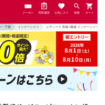
クーポン
閲覧履歴
お気に入り
検索
カート
ー・下着
インナーシャツ
レディース 長袖 3枚組 インナーシャツ 8分袖 