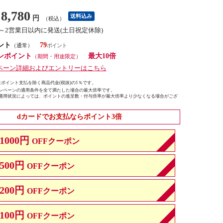
8,780
送料込み
円
（税込）
1～2営業日以内に発送(土日祝定休除)
ント
79
（通常）
ンポイント
最大10倍
（期間・用途限定）
ペーン詳細およびエントリーはこちら
ポイント支払を除く商品代金(税抜)の1％です。
ンペーンの適用条件を全て満たした場合の最大倍率です。
適用状況によっては、ポイントの進呈数・付与倍率が最大倍率より少なくなる場合がござ
dカードでお支払ならポイント3倍
1000円
OFFクーポン
500円
OFFクーポン
200円
OFFクーポン
100円
OFFクーポン