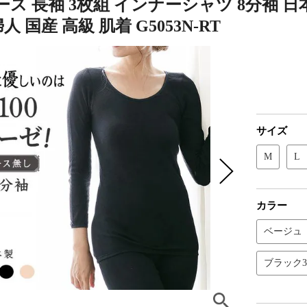
ス 長袖 3枚組 インナーシャツ 8分袖 
婦人 国産 高級 肌着 G5053N-RT
サイズ
M
L
カラー
ベージュ
ブラック