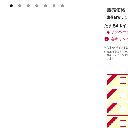
販売価格
出荷目安：
たまるdポイ
+キャンペー
各キャン
※たまるdポイントは
※
表示倍率は各キャ
各キャンペーンの
います。