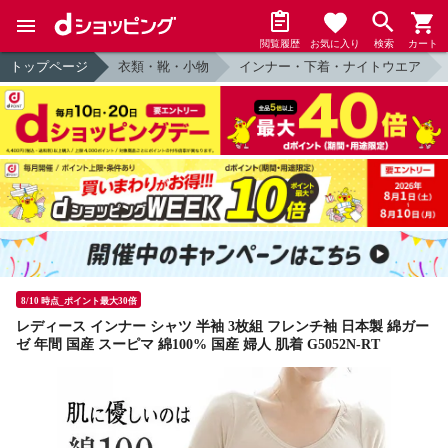
閲覧履歴
お気に入り
検索
カート
トップページ
衣類・靴・小物
インナー・下着・ナイトウエア
8/10 時点_ポイント最大30倍
レディース インナー シャツ 半袖 3枚組 フレンチ袖 日本製 綿ガー
ゼ 年間 国産 スーピマ 綿100% 国産 婦人 肌着 G5052N-RT