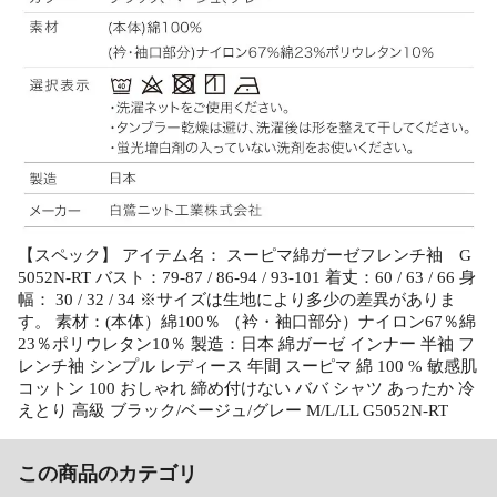
【スペック】 アイテム名： スーピマ綿ガーゼフレンチ袖 G
5052N-RT バスト：79-87 / 86-94 / 93-101 着丈：60 / 63 / 66 身
幅： 30 / 32 / 34 ※サイズは生地により多少の差異がありま
す。 素材：(本体）綿100％ （衿・袖口部分）ナイロン67％綿
23％ポリウレタン10％ 製造：日本 綿ガーゼ インナー 半袖 フ
レンチ袖 シンプル レディース 年間 スーピマ 綿 100 % 敏感肌
コットン 100 おしゃれ 締め付けない ババ シャツ あったか 冷
えとり 高級 ブラック/ベージュ/グレー M/L/LL G5052N-RT
この商品のカテゴリ