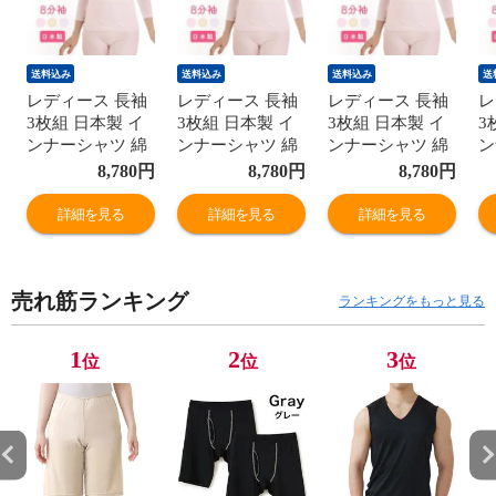
送料込み
送料込み
送料込み
送
レディース 長袖
レディース 長袖
レディース 長袖
レ
3枚組 日本製 イ
3枚組 日本製 イ
3枚組 日本製 イ
3
ンナーシャツ 綿
ンナーシャツ 綿
ンナーシャツ 綿
ン
100% 8分袖 レー
100% 8分袖 レー
100% 8分袖 レー
1
8,780
円
8,780
円
8,780
円
ス付き 綿ガーゼ
ス付き 綿ガーゼ
ス付き 綿ガーゼ
ス
国産 婦人 肌着
国産 婦人 肌着
国産 婦人 肌着
国
詳細を見る
詳細を見る
詳細を見る
G5014B-RT
G5014B-RT
G5014B-RT
G
売れ筋ランキング
ランキングをもっと見る
1
2
3
位
位
位