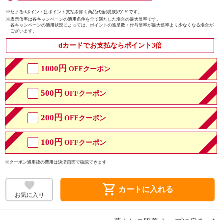
※たまるdポイントはポイント支払を除く商品代金(税抜)の1％です。
※
表示倍率は各キャンペーンの適用条件を全て満たした場合の最大倍率です。
各キャンペーンの適用状況によっては、ポイントの進呈数・付与倍率が最大倍率より少なくなる場合が
ございます。
dカードでお支払ならポイント3倍
1000円
OFFクーポン
500円
OFFクーポン
200円
OFFクーポン
100円
OFFクーポン
※クーポン適用後の費用は決済画面で確認できます
shopping_cart
カートに入れる
お気に入り