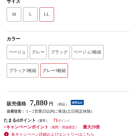
サイズ
M
L
LL
カラー
ベージュ
グレー
ブラック
ベージュ3枚組
ブラック3枚組
グレー3枚組
7,880
販売価格
送料込み
円
（税込）
1～2営業日以内に発送(土日祝定休除)
出荷目安：
たまるdポイント
71
（通常）
+キャンペーンポイント
最大29倍
（期間・用途限定）
各キャンペーン詳細およびエントリーはこちら