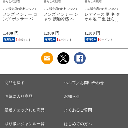
暮らしの肌着
暮らしの肌着
暮らしの肌着
この販売店の送料について
この販売店の送料について
この販売店の送料について
メンズ インナー ロ
メンズ インナー シ
レディース 夏 冬 タ
ング ボクサー パン
ャツ 接触冷感 ベア
オル地 二重 はらま
ツ 2枚組A 大きいサ
天Vサーフ V首 春夏
き 年間 パイル生地
イズ 年間 おしゃれ
夏用 ひんやり 男性
抗菌防臭加工 防寒
下着 スポーツ カラ
肌着 紳士 下着 ノー
温かい 冷房 対策 二
1,480 円
1,380 円
1,180 円
1
ーステッチ 同色 2枚
スリーブ サーフ 袖
つ折り 腹巻 腹巻き
13
12
10
送料込み
送料込み
送料込み
セット 前開き 肌着
なし L1282L-E 涼し
女性 婦人 下着 肌着
下着 防災 紳士 男性
い
日本製 ウエストウォ
#mp
ーマー #haramaki ホ
ー
M/L/LL/3L/4L/5L
ワイト/ピンク/ライ
M4375C-RT
トブルー/ベージュ
M/L B1105C-EC 涼し
M
い
商品を探す
ヘルプ／お問い合わせ
お気に入り商品
お知らせ
最近チェックした商品
よくあるご質問
取り扱いジャンル一覧
はじめての方へ