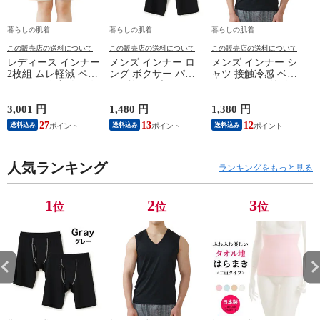
暮らしの肌着
暮らしの肌着
暮らしの肌着
この販売店の送料について
この販売店の送料について
この販売店の送料について
レディース インナー
メンズ インナー ロ
メンズ インナー シ
2枚組 ムレ軽減 ペチ
ング ボクサー パン
ャツ 接触冷感 ベア
パンツ 5分丈 春夏 汗
ツ 2枚組A 大きいサ
天Vサーフ V首 春夏
対策 汗取り ボトム
イズ 年間 おしゃれ
夏用 ひんやり 男性
ス ペチコート 速乾
下着 スポーツ カラ
肌着 紳士 下着 ノー
3,001 円
1,480 円
1,380 円
1
さらさら ハーフパン
ーステッチ 同色 2枚
スリーブ サーフ 袖
27
13
12
送料込み
送料込み
送料込み
ツ インナーパンツ
セット 前開き 肌着
なし L1282L-E 涼し
スパッツ 汗染み 防
下着 防災 紳士 男性
い
止 汗 対策 膝丈 冷え
#mp
ー
対策 女性 肌着 婦人
人気ランキング
M/L/LL/3L/4L/5L
ランキングをもっと見る
下着 L9927L-E 涼し
M4375C-RT
い
M
1
2
3
位
位
位