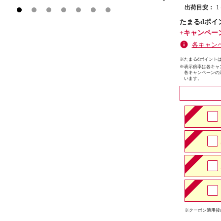
出荷目安：
たまるdポイ
+キャンペー
各キャン
※たまるdポイントは
※
表示倍率は各キャ
各キャンペーンの
います。
※クーポン適用後