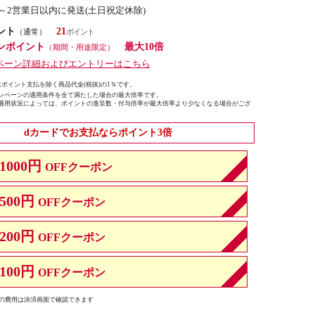
1～2営業日以内に発送(土日祝定休除)
ント
21
（通常）
ンポイント
最大10倍
（期間・用途限定）
ペーン詳細およびエントリーはこちら
ポイント支払を除く商品代金(税抜)の1％です。
ンペーンの適用条件を全て満たした場合の最大倍率です。
適用状況によっては、ポイントの進呈数・付与倍率が最大倍率より少なくなる場合がござ
dカードでお支払ならポイント3倍
1000円
OFFクーポン
500円
OFFクーポン
200円
OFFクーポン
100円
OFFクーポン
の費用は決済画面で確認できます