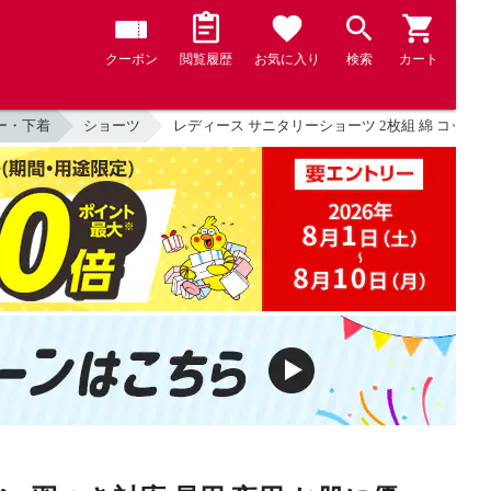
クーポン
閲覧履歴
お気に入り
検索
カート
ー・下着
ショーツ
レディース サニタリーショーツ 2枚組 綿 コットン 