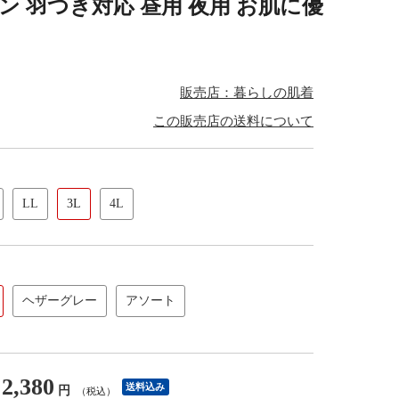
ン 羽つき対応 昼用 夜用 お肌に優
販売店：暮らしの肌着
この販売店の送料について
LL
3L
4L
ヘザーグレー
アソート
2,380
送料込み
円
（税込）