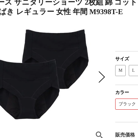
ス サニタリーショーツ 2枚組 綿 コット
ばき レギュラー 女性 年間 M9398T-E
サイズ
M
L
カラー
ブラック
販売価格