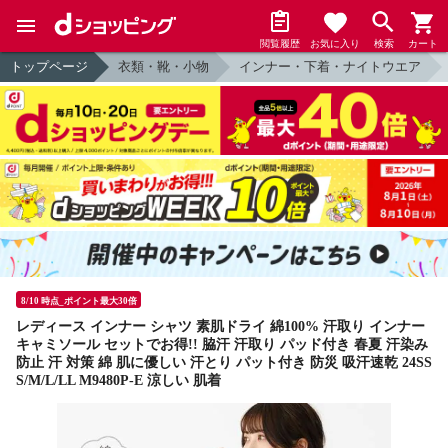
閲覧履歴
お気に入り
検索
カート
トップページ
衣類・靴・小物
インナー・下着・ナイトウエア
8/10 時点_ポイント最大30倍
レディース インナー シャツ 素肌ドライ 綿100% 汗取り インナー
キャミソール セットでお得!! 脇汗 汗取り パッド付き 春夏 汗染み
防止 汗 対策 綿 肌に優しい 汗とり パット付き 防災 吸汗速乾 24SS
S/M/L/LL M9480P-E 涼しい 肌着