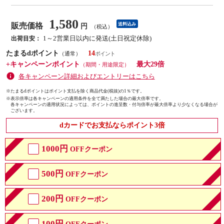
1,580
販売価格
送料込み
円
（税込）
1～2営業日以内に発送(土日祝定休除)
出荷目安：
たまるdポイント
14
（通常）
+キャンペーンポイント
最大29倍
（期間・用途限定）
各キャンペーン詳細およびエントリーはこちら
※たまるdポイントはポイント支払を除く商品代金(税抜)の1％です。
※
表示倍率は各キャンペーンの適用条件を全て満たした場合の最大倍率です。
各キャンペーンの適用状況によっては、ポイントの進呈数・付与倍率が最大倍率より少なくなる場合が
ございます。
dカードでお支払ならポイント3倍
1000円
OFFクーポン
500円
OFFクーポン
200円
OFFクーポン
100円