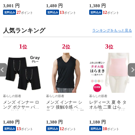
対策 汗取り ボトム
イズ 年間 おしゃれ
夏用 ひんやり 男性
ス ペチコート 速乾
下着 スポーツ カラ
肌着 紳士 下着 ノー
3,001 円
1,480 円
1,380 円
1
さらさら ハーフパン
ーステッチ 同色 2枚
スリーブ サーフ 袖
27
13
12
送料込み
送料込み
送料込み
ツ インナーパンツ
セット 前開き 肌着
なし L1282L-E 涼し
スパッツ 汗染み 防
下着 防災 紳士 男性
い
止 汗 対策 膝丈 冷え
#mp
ー
対策 女性 肌着 婦人
人気ランキング
M/L/LL/3L/4L/5L
ランキングをもっと見る
下着 L9927L-E 涼し
M4375C-RT
い
M
1
2
3
位
位
位
暮らしの肌着
暮らしの肌着
暮らしの肌着
メンズ インナー ロ
メンズ インナー シ
レディース 夏 冬 タ
ング ボクサー パン
ャツ 接触冷感 ベア
オル地 二重 はらま
ツ 2枚組A 大きいサ
天Vサーフ V首 春夏
き 年間 パイル生地
イズ 年間 おしゃれ
夏用 ひんやり 男性
抗菌防臭加工 防寒
下着 スポーツ カラ
肌着 紳士 下着 ノー
温かい 冷房 対策 二
1,480 円
1,380 円
1,180 円
1
ーステッチ 同色 2枚
スリーブ サーフ 袖
つ折り 腹巻 腹巻き
13
12
10
送料込み
送料込み
送料込み
セット 前開き 肌着
なし L1282L-E 涼し
女性 婦人 下着 肌着