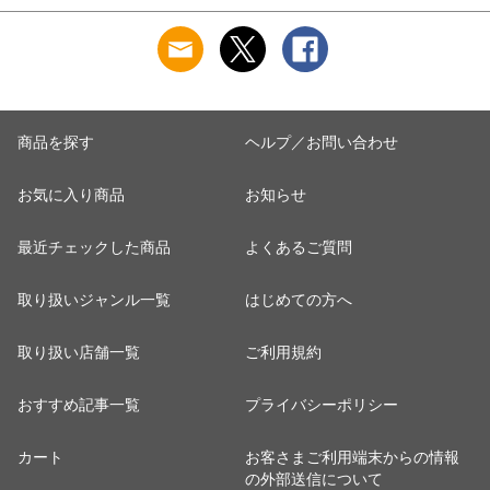
下着 防災 紳士 男性
い
日本製 ウエストウォ
#mp
ーマー #haramaki ホ
ー
M/L/LL/3L/4L/5L
ワイト/ピンク/ライ
M4375C-RT
トブルー/ベージュ
M/L B1105C-EC 涼し
M
い
商品を探す
ヘルプ／お問い合わせ
お気に入り商品
お知らせ
最近チェックした商品
よくあるご質問
取り扱いジャンル一覧
はじめての方へ
取り扱い店舗一覧
ご利用規約
おすすめ記事一覧
プライバシーポリシー
カート
お客さまご利用端末からの情報
の外部送信について