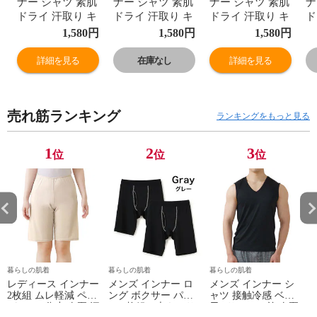
ナー シャツ 素肌
ナー シャツ 素肌
ナー シャツ 素肌
ナ
ドライ 汗取り キ
ドライ 汗取り キ
ドライ 汗取り キ
ド
ュプラ入り イン
ュプラ入り イン
ュプラ入り イン
ュ
1,580
円
1,580
円
1,580
円
ナーキャミソー
ナーキャミソー
ナーキャミソー
ナ
ル セットでお
ル セットでお
ル セットでお
ル
詳細を見る
在庫なし
詳細を見る
得!! 脇汗 汗取り
得!! 脇汗 汗取り
得!! 脇汗 汗取り
得
パッド付き 春夏
パッド付き 春夏
パッド付き 春夏
パ
汗染み 防止 汗
汗染み 防止 汗
汗染み 防止 汗
汗
売れ筋ランキング
対策 綿 肌に優し
対策 綿 肌に優し
対策 綿 肌に優し
対
ランキングをもっと見る
い 汗とり パット
い 汗とり パット
い 汗とり パット
い
付き 吸汗速乾
付き 吸汗速乾
付き 吸汗速乾
付
1
2
3
位
位
位
24SS M/L/LL
24SS M/L/LL
24SS M/L/LL
24
L6410P-E 涼しい
L6410P-E 涼しい
L6410P-E 涼しい
L
肌着
肌着
肌着
肌
暮らしの肌着
暮らしの肌着
暮らしの肌着
レディース インナー
メンズ インナー ロ
メンズ インナー シ
2枚組 ムレ軽減 ペチ
ング ボクサー パン
ャツ 接触冷感 ベア
パンツ 5分丈 春夏 汗
ツ 2枚組A 大きいサ
天Vサーフ V首 春夏