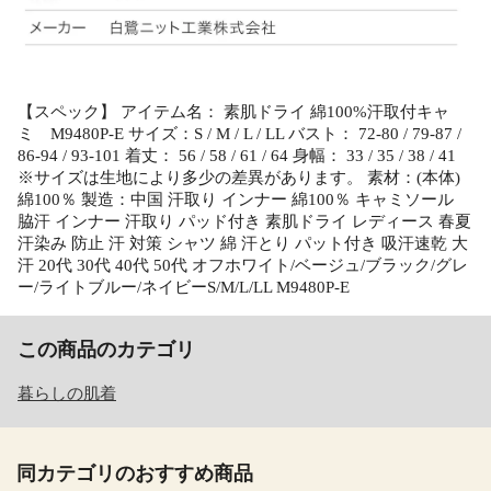
【スペック】 アイテム名： 素肌ドライ 綿100%汗取付キャ
ミ M9480P-E サイズ：S / M / L / LL バスト： 72-80 / 79-87 /
86-94 / 93-101 着丈： 56 / 58 / 61 / 64 身幅： 33 / 35 / 38 / 41
※サイズは生地により多少の差異があります。 素材：(本体)
綿100％ 製造：中国 汗取り インナー 綿100％ キャミソール
脇汗 インナー 汗取り パッド付き 素肌ドライ レディース 春夏
汗染み 防止 汗 対策 シャツ 綿 汗とり パット付き 吸汗速乾 大
汗 20代 30代 40代 50代 オフホワイト/ベージュ/ブラック/グレ
ー/ライトブルー/ネイビーS/M/L/LL M9480P-E
この商品のカテゴリ
暮らしの肌着
同カテゴリのおすすめ商品