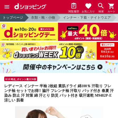
閲覧履歴
お気に入り
検索
カート
トップページ
衣類・靴・小物
インナー・下着・ナイトウエア
8/10 時点_ポイント最大30倍
レディース インナー 半袖 2枚組 素肌ドライ 綿100％ 汗取り フレ
ンチ袖 セットでお得!! 脇汗 フレンチ袖 汗取り パッド付き 春夏 汗
染み 防止 汗 対策 綿 汗とり 防災 パット付き 吸汗速乾 M9482P-E
涼しい 肌着