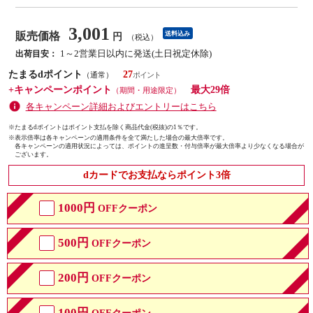
3,001
販売価格
送料込み
円
（税込）
1～2営業日以内に発送(土日祝定休除)
出荷目安：
たまるdポイント
27
（通常）
+キャンペーンポイント
最大29倍
（期間・用途限定）
各キャンペーン詳細およびエントリーはこちら
※たまるdポイントはポイント支払を除く商品代金(税抜)の1％です。
※
表示倍率は各キャンペーンの適用条件を全て満たした場合の最大倍率です。
各キャンペーンの適用状況によっては、ポイントの進呈数・付与倍率が最大倍率より少なくなる場合が
ございます。
dカードでお支払ならポイント3倍
1000円
OFFクーポン
500円
OFFクーポン
200円
OFFクーポン
100円