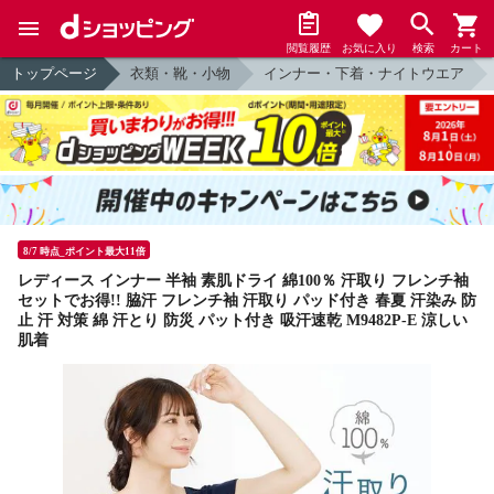
閲覧履歴
お気に入り
検索
カート
トップページ
衣類・靴・小物
インナー・下着・ナイトウエア
8/7 時点_ポイント最大11倍
レディース インナー 半袖 素肌ドライ 綿100％ 汗取り フレンチ袖
セットでお得!! 脇汗 フレンチ袖 汗取り パッド付き 春夏 汗染み 防
止 汗 対策 綿 汗とり 防災 パット付き 吸汗速乾 M9482P-E 涼しい
肌着