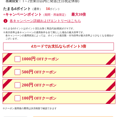
1～2営業日以内に発送(土日祝定休除)
出荷目安：
たまるdポイント
14
（通常）
+キャンペーンポイント
最大10倍
（期間・用途限定）
各キャンペーン詳細およびエントリーはこちら
※たまるdポイントはポイント支払を除く商品代金(税抜)の1％です。
※
表示倍率は各キャンペーンの適用条件を全て満たした場合の最大倍率です。
各キャンペーンの適用状況によっては、ポイントの進呈数・付与倍率が最大倍率より少なくなる場合が
ございます。
dカードでお支払ならポイント3倍
1000円
OFFクーポン
500円
OFFクーポン
200円
OFFクーポン
100円
OFFクーポン
※クーポン適用後の費用は決済画面で確認できます