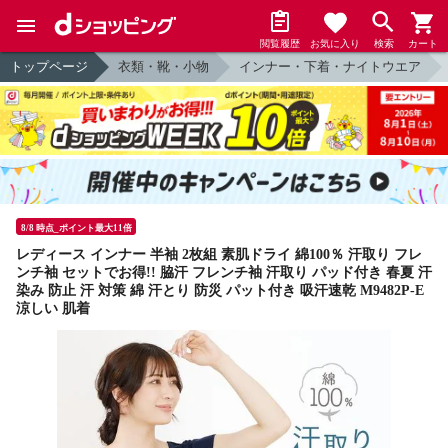
閲覧履歴
お気に入り
検索
カート
トップページ
衣類・靴・小物
インナー・下着・ナイトウエア
8/8 時点_ポイント最大11倍
レディース インナー 半袖 2枚組 素肌ドライ 綿100％ 汗取り フレ
ンチ袖 セットでお得!! 脇汗 フレンチ袖 汗取り パッド付き 春夏 汗
染み 防止 汗 対策 綿 汗とり 防災 パット付き 吸汗速乾 M9482P-E
涼しい 肌着