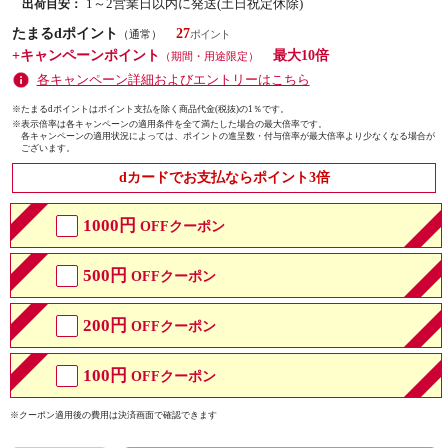
1～2営業日以内に発送(土日祝定休除)
出荷目安：
たまるdポイント
27
（通常）
+キャンペーンポイント
最大10倍
（期間・用途限定）
各キャンペーン詳細およびエントリーはこちら
※たまるdポイントはポイント支払を除く商品代金(税抜)の1％です。
※
表示倍率は各キャンペーンの適用条件を全て満たした場合の最大倍率です。
各キャンペーンの適用状況によっては、ポイントの進呈数・付与倍率が最大倍率より少なくなる場合が
ございます。
dカードでお支払ならポイント3倍
1000円
OFFクーポン
500円
OFFクーポン
200円
OFFクーポン
100円
OFFクーポン
※クーポン適用後の費用は決済画面で確認できます