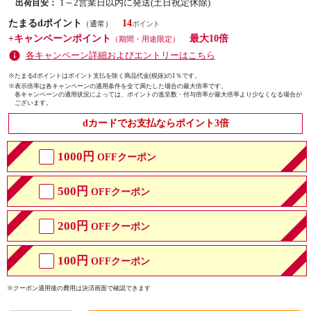
1～2営業日以内に発送(土日祝定休除)
出荷目安：
たまるdポイント
14
（通常）
+キャンペーンポイント
最大10倍
（期間・用途限定）
各キャンペーン詳細およびエントリーはこちら
※たまるdポイントはポイント支払を除く商品代金(税抜)の1％です。
※
表示倍率は各キャンペーンの適用条件を全て満たした場合の最大倍率です。
各キャンペーンの適用状況によっては、ポイントの進呈数・付与倍率が最大倍率より少なくなる場合が
ございます。
dカードでお支払ならポイント3倍
1000円
OFFクーポン
500円
OFFクーポン
200円
OFFクーポン
100円
OFFクーポン
※クーポン適用後の費用は決済画面で確認できます