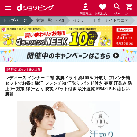
閲覧履歴
お気に入り
検索
カート
トップページ
衣類・靴・小物
インナー・下着・ナイトウエア
8/7 時点_ポイント最大11倍
レディース インナー 半袖 素肌ドライ 綿100％ 汗取り フレンチ袖
セットでお得!! 脇汗 フレンチ袖 汗取り パッド付き 春夏 汗染み 防
止 汗 対策 綿 汗とり 防災 パット付き 吸汗速乾 M9482P-E 涼しい
肌着