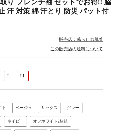
汗取り フレンチ袖 セットでお得!! 脇
 汗 対策 綿 汗とり 防災 パット付
販売店：暮らしの肌着
この販売店の送料について
L
LL
イト
ベージュ
サックス
グレー
ネイビー
オフホワイト2枚組