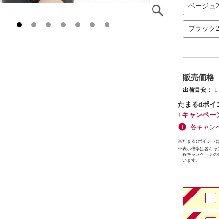
ベージュ
ブラック
販売価格
出荷目安：
たまるdポイ
+キャンペー
各キャン
※たまるdポイントは
※
表示倍率は各キャ
各キャンペーンの
います。