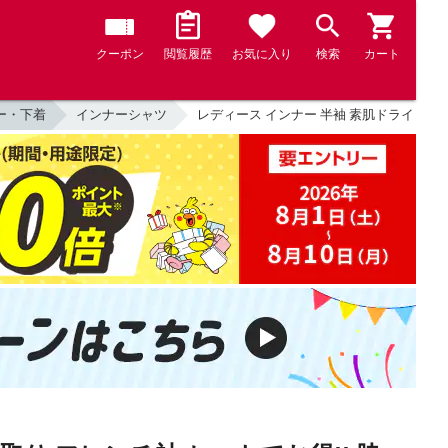
クーポン
閲覧履歴
お気に入り
検索
カート
ー・下着
インナーシャツ
レディース インナー 半袖 素肌ドライ 綿100