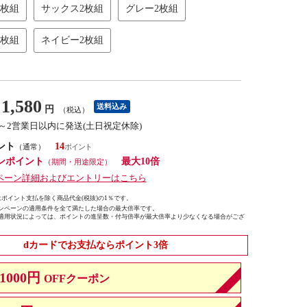
2枚組
サックス2枚組
グレー2枚組
2枚組
ネイビー2枚組
1,580
送料込み
円
（税込）
1～2営業日以内に発送(土日祝定休除)
ント
14
（通常）
ンポイント
最大10倍
（期間・用途限定）
ペーン詳細およびエントリーはこちら
ポイント支払を除く商品代金(税抜)の1％です。
ンペーンの適用条件を全て満たした場合の最大倍率です。
適用状況によっては、ポイントの進呈数・付与倍率が最大倍率より少なくなる場合がござ
dカードでお支払ならポイント3倍
1000円
OFFクーポン