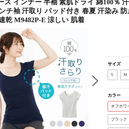
ス インナー 半袖 素肌ドライ 綿100％ 
ンチ袖 汗取り パッド付き 春夏 汗染み 防止
速乾 M9482P-E 涼しい 肌着
サイズ
S
M
カラー
オフホワ
ブラック