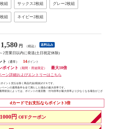
2枚組
サックス2枚組
グレー2枚組
2枚組
ネイビー2枚組
1,580
送料込み
円
（税込）
1～2営業日以内に発送(土日祝定休除)
ント
14
（通常）
ンポイント
最大10倍
（期間・用途限定）
ペーン詳細およびエントリーはこちら
ポイント支払を除く商品代金(税抜)の1％です。
ンペーンの適用条件を全て満たした場合の最大倍率です。
適用状況によっては、ポイントの進呈数・付与倍率が最大倍率より少なくなる場合がござ
dカードでお支払ならポイント3倍
1000円
OFFクーポン