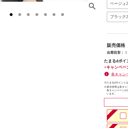
ベージュ
ブラック
販売価格
出荷目安：
たまるdポイ
+キャンペー
各キャン
※たまるdポイントは
※
表示倍率は各キャ
各キャンペーンの
います。