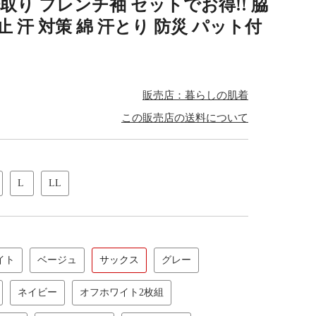
汗取り フレンチ袖 セットでお得!! 脇
 汗 対策 綿 汗とり 防災 パット付
販売店：暮らしの肌着
この販売店の送料について
L
LL
イト
ベージュ
サックス
グレー
ネイビー
オフホワイト2枚組