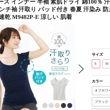
ス インナー 半袖 素肌ドライ 綿100％ 
ンチ袖 汗取り パッド付き 春夏 汗染み 防止
速乾 M9482P-E 涼しい 肌着
サイズ
S
M
カラー
オフホワ
ブラック