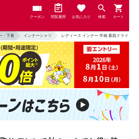
クーポン
閲覧履歴
お気に入り
検索
カート
ー・下着
インナーシャツ
レディース インナー 半袖 素肌ドライ 綿100