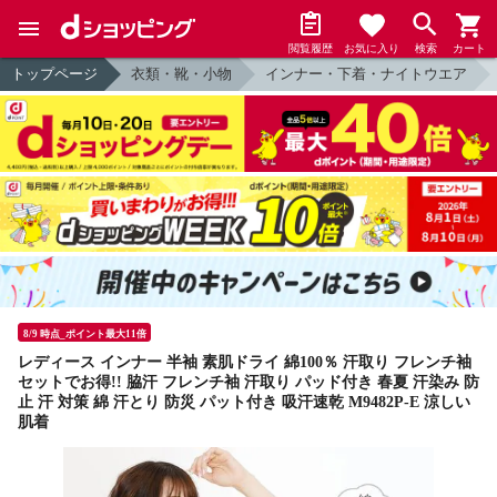
閲覧履歴
お気に入り
検索
カート
トップページ
衣類・靴・小物
インナー・下着・ナイトウエア
8/9 時点_ポイント最大11倍
レディース インナー 半袖 素肌ドライ 綿100％ 汗取り フレンチ袖
セットでお得!! 脇汗 フレンチ袖 汗取り パッド付き 春夏 汗染み 防
止 汗 対策 綿 汗とり 防災 パット付き 吸汗速乾 M9482P-E 涼しい
肌着