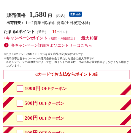
1,580
販売価格
送料込み
円
（税込）
1～2営業日以内に発送(土日祝定休除)
出荷目安：
たまるdポイント
14
（通常）
+キャンペーンポイント
最大10倍
（期間・用途限定）
各キャンペーン詳細およびエントリーはこちら
※たまるdポイントはポイント支払を除く商品代金(税抜)の1％です。
※
表示倍率は各キャンペーンの適用条件を全て満たした場合の最大倍率です。
各キャンペーンの適用状況によっては、ポイントの進呈数・付与倍率が最大倍率より少なくなる場合が
ございます。
dカードでお支払ならポイント3倍
1000円
OFFクーポン
500円
OFFクーポン
200円
OFFクーポン
100円