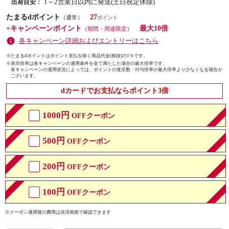
1～2営業日以内に発送(土日祝定休除)
出荷目安：
たまるdポイント
27
（通常）
+キャンペーンポイント
最大10倍
（期間・用途限定）
各キャンペーン詳細およびエントリーはこちら
※たまるdポイントはポイント支払を除く商品代金(税抜)の1％です。
※
表示倍率は各キャンペーンの適用条件を全て満たした場合の最大倍率です。
各キャンペーンの適用状況によっては、ポイントの進呈数・付与倍率が最大倍率より少なくなる場合が
ございます。
dカードでお支払ならポイント3倍
1000円
OFFクーポン
500円
OFFクーポン
200円
OFFクーポン
100円
OFFクーポン
※クーポン適用後の費用は決済画面で確認できます