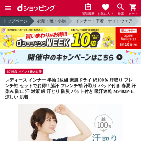
閲覧履歴
お気に入り
検索
カート
トップページ
衣類・靴・小物
インナー・下着・ナイトウエア
8/7 時点_ポイント最大11倍
レディース インナー 半袖 2枚組 素肌ドライ 綿100％ 汗取り フレ
ンチ袖 セットでお得!! 脇汗 フレンチ袖 汗取り パッド付き 春夏 汗
染み 防止 汗 対策 綿 汗とり 防災 パット付き 吸汗速乾 M9482P-E
涼しい 肌着