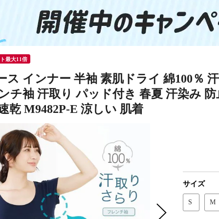
ント最大11倍
ス インナー 半袖 素肌ドライ 綿100％ 
ンチ袖 汗取り パッド付き 春夏 汗染み 防止
速乾 M9482P-E 涼しい 肌着
サイズ
S
M