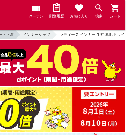
クーポン
閲覧履歴
お気に入り
検索
カート
ー・下着
インナーシャツ
レディース インナー 半袖 素肌ドライ 綿100