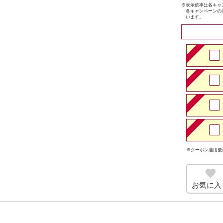
※
表示倍率は各キャ
各キャンペーンの
います。
※クーポン適用後
お気に入