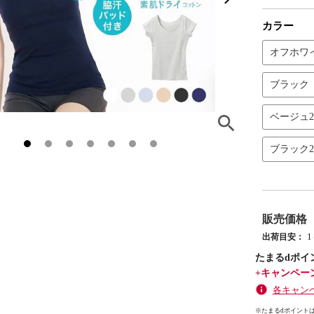
カラー
オフホワ
ブラック
ベージュ
ブラック
販売価格
出荷目安：
たまるdポイ
+キャンペー
各キャン
※たまるdポイントは