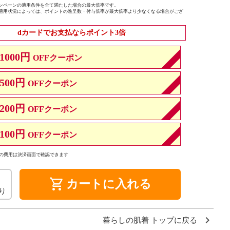
ンペーンの適用条件を全て満たした場合の最大倍率です。
適用状況によっては、ポイントの進呈数・付与倍率が最大倍率より少なくなる場合がござ
dカードでお支払ならポイント3倍
1000円
OFFクーポン
500円
OFFクーポン
200円
OFFクーポン
100円
OFFクーポン
の費用は決済画面で確認できます
shopping_cart
カートに入れる
り
暮らしの肌着 トップに戻る