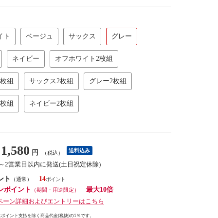
イト
ベージュ
サックス
グレー
ネイビー
オフホワイト2枚組
2枚組
サックス2枚組
グレー2枚組
2枚組
ネイビー2枚組
1,580
送料込み
円
（税込）
1～2営業日以内に発送(土日祝定休除)
ント
14
（通常）
ンポイント
最大10倍
（期間・用途限定）
ペーン詳細およびエントリーはこちら
ポイント支払を除く商品代金(税抜)の1％です。