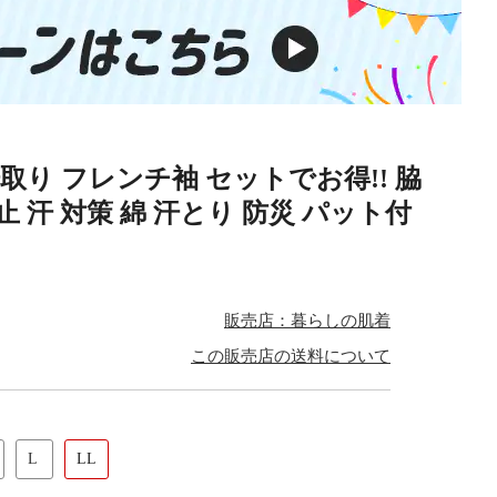
汗取り フレンチ袖 セットでお得!! 脇
 汗 対策 綿 汗とり 防災 パット付
販売店：暮らしの肌着
この販売店の送料について
L
LL