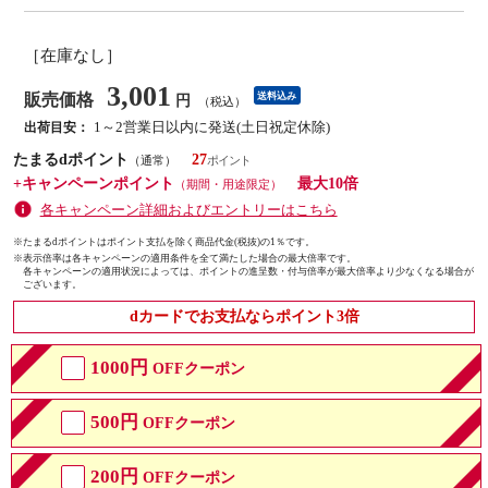
［在庫なし］
3,001
販売価格
送料込み
円
（税込）
1～2営業日以内に発送(土日祝定休除)
出荷目安：
たまるdポイント
27
（通常）
+キャンペーンポイント
最大10倍
（期間・用途限定）
各キャンペーン詳細およびエントリーはこちら
※たまるdポイントはポイント支払を除く商品代金(税抜)の1％です。
※
表示倍率は各キャンペーンの適用条件を全て満たした場合の最大倍率です。
各キャンペーンの適用状況によっては、ポイントの進呈数・付与倍率が最大倍率より少なくなる場合が
ございます。
dカードでお支払ならポイント3倍
1000円
OFFクーポン
500円
OFFクーポン
200円
OFFクーポン