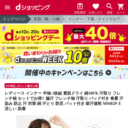
閲覧履歴
お気に入り
検索
カート
トップページ
衣類・靴・小物
インナー・下着・ナイトウエア
8/8 時点_ポイント最大11倍
レディース インナー 半袖 2枚組 素肌ドライ 綿100％ 汗取り フレ
ンチ袖 セットでお得!! 脇汗 フレンチ袖 汗取り パッド付き 春夏 汗
染み 防止 汗 対策 綿 汗とり 防災 パット付き 吸汗速乾 M9482P-E
涼しい 肌着