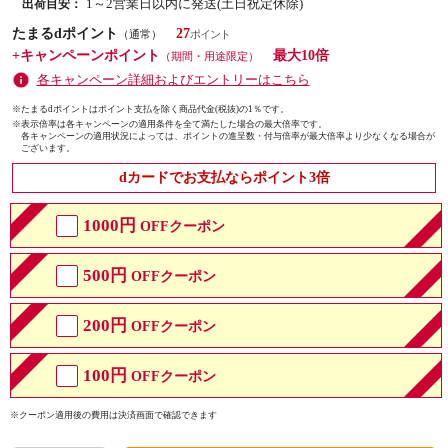
1～2営業日以内に発送(土日祝定休除)
出荷目安：
たまるdポイント
27
（通常）
+キャンペーンポイント
最大10倍
（期間・用途限定）
各キャンペーン詳細およびエントリーはこちら
※たまるdポイントはポイント支払を除く商品代金(税抜)の1％です。
※
表示倍率は各キャンペーンの適用条件を全て満たした場合の最大倍率です。
各キャンペーンの適用状況によっては、ポイントの進呈数・付与倍率が最大倍率より少なくなる場合が
ございます。
dカードでお支払ならポイント3倍
1000円
OFFクーポン
500円
OFFクーポン
200円
OFFクーポン
100円
OFFクーポン
※クーポン適用後の費用は決済画面で確認できます