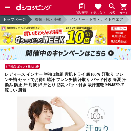
閲覧履歴
お気に入り
検索
カート
トップページ
衣類・靴・小物
インナー・下着・ナイトウエア
8/7 時点_ポイント最大11倍
レディース インナー 半袖 2枚組 素肌ドライ 綿100％ 汗取り フレ
ンチ袖 セットでお得!! 脇汗 フレンチ袖 汗取り パッド付き 春夏 汗
染み 防止 汗 対策 綿 汗とり 防災 パット付き 吸汗速乾 M9482P-E
涼しい 肌着