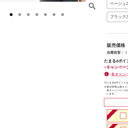
ベージュ
ブラック
販売価格
出荷目安：
たまるdポイ
+キャンペー
各キャン
※たまるdポイントは
※
表示倍率は各キャ
各キャンペーンの
います。