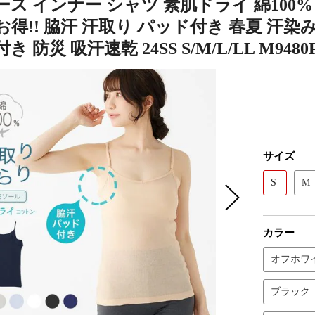
ス インナー シャツ 素肌ドライ 綿100
得!! 脇汗 汗取り パッド付き 春夏 汗染み
 防災 吸汗速乾 24SS S/M/L/LL M948
サイズ
S
M
カラー
オフホワ
ブラック