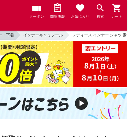
クーポン
閲覧履歴
お気に入り
検索
カート
ー・下着
インナーキャミソール
レディース インナー シャツ 素肌ドライ 