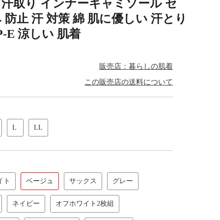
% 汗取り インナーキャミソール セ
 防止 汗 対策 綿 肌に優しい 汗とり
0P-E 涼しい 肌着
販売店：暮らしの肌着
この販売店の送料について
L
LL
イト
ベージュ
サックス
グレー
ネイビー
オフホワイト2枚組