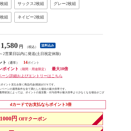
2枚組
サックス2枚組
グレー2枚組
2枚組
ネイビー2枚組
1,580
送料込み
円
（税込）
1～2営業日以内に発送(土日祝定休除)
ント
14
（通常）
ンポイント
最大10倍
（期間・用途限定）
ペーン詳細およびエントリーはこちら
ポイント支払を除く商品代金(税抜)の1％です。
ンペーンの適用条件を全て満たした場合の最大倍率です。
適用状況によっては、ポイントの進呈数・付与倍率が最大倍率より少なくなる場合がござ
dカードでお支払ならポイント3倍
1000円
OFFクーポン