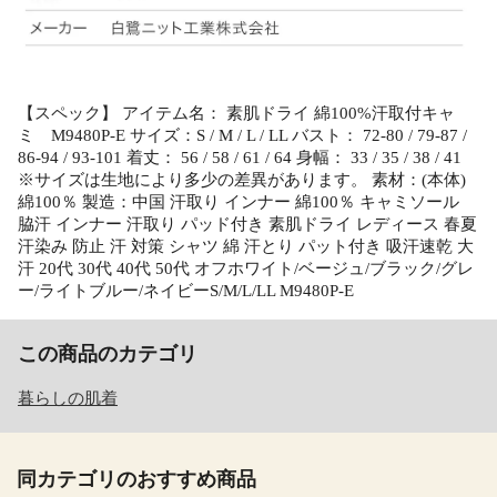
【スペック】 アイテム名： 素肌ドライ 綿100%汗取付キャ
ミ M9480P-E サイズ：S / M / L / LL バスト： 72-80 / 79-87 /
86-94 / 93-101 着丈： 56 / 58 / 61 / 64 身幅： 33 / 35 / 38 / 41
※サイズは生地により多少の差異があります。 素材：(本体)
綿100％ 製造：中国 汗取り インナー 綿100％ キャミソール
脇汗 インナー 汗取り パッド付き 素肌ドライ レディース 春夏
汗染み 防止 汗 対策 シャツ 綿 汗とり パット付き 吸汗速乾 大
汗 20代 30代 40代 50代 オフホワイト/ベージュ/ブラック/グレ
ー/ライトブルー/ネイビーS/M/L/LL M9480P-E
この商品のカテゴリ
暮らしの肌着
同カテゴリのおすすめ商品