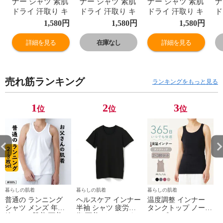
ナー シャツ 素肌
ナー シャツ 素肌
ナー シャツ 素肌
ナ
ドライ 汗取り キ
ドライ 汗取り キ
ドライ 汗取り キ
ド
ュプラ入り イン
ュプラ入り イン
ュプラ入り イン
ュ
1,580
円
1,580
円
1,580
円
ナーキャミソー
ナーキャミソー
ナーキャミソー
ナ
ル セットでお
ル セットでお
ル セットでお
ル
詳細を見る
在庫なし
詳細を見る
得!! 脇汗 汗取り
得!! 脇汗 汗取り
得!! 脇汗 汗取り
得
パッド付き 春夏
パッド付き 春夏
パッド付き 春夏
パ
汗染み 防止 汗
汗染み 防止 汗
汗染み 防止 汗
汗
売れ筋ランキング
対策 綿 肌に優し
対策 綿 肌に優し
対策 綿 肌に優し
対
ランキングをもっと見る
い 汗とり パット
い 汗とり パット
い 汗とり パット
い
付き 吸汗速乾
付き 吸汗速乾
付き 吸汗速乾
付
1
2
3
位
位
位
24SS M/L/LL
24SS M/L/LL
24SS M/L/LL
24
L6410P-E 涼しい
L6410P-E 涼しい
L6410P-E 涼しい
L
肌着
肌着
肌着
肌
暮らしの肌着
暮らしの肌着
暮らしの肌着
普通の ランニング
ヘルスケア インナー
温度調整 インナー
シャツ メンズ 年間
半袖 シャツ 疲労回
タンクトップ ノース
綿100 % 肌着 下着 U
復 下着 インナーウ
リーブ レディース