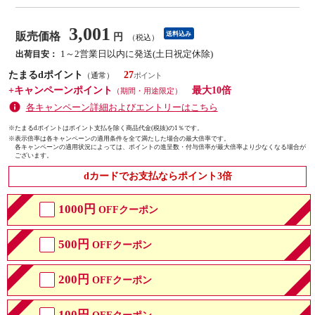
3,001
販売価格
送料込み
円
（税込）
1～2営業日以内に発送(土日祝定休除)
出荷目安：
たまるdポイント
27
（通常）
+キャンペーンポイント
最大10倍
（期間・用途限定）
各キャンペーン詳細およびエントリーはこちら
※たまるdポイントはポイント支払を除く商品代金(税抜)の1％です。
※
表示倍率は各キャンペーンの適用条件を全て満たした場合の最大倍率です。
各キャンペーンの適用状況によっては、ポイントの進呈数・付与倍率が最大倍率より少なくなる場合が
ございます。
dカードでお支払ならポイント3倍
1000円
OFFクーポン
500円
OFFクーポン
200円
OFFクーポン
100円