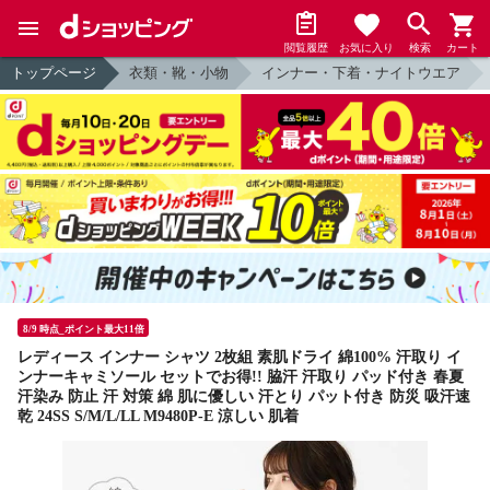
閲覧履歴
お気に入り
検索
カート
トップページ
衣類・靴・小物
インナー・下着・ナイトウエア
8/9 時点_ポイント最大11倍
レディース インナー シャツ 2枚組 素肌ドライ 綿100% 汗取り イ
ンナーキャミソール セットでお得!! 脇汗 汗取り パッド付き 春夏
汗染み 防止 汗 対策 綿 肌に優しい 汗とり パット付き 防災 吸汗速
乾 24SS S/M/L/LL M9480P-E 涼しい 肌着