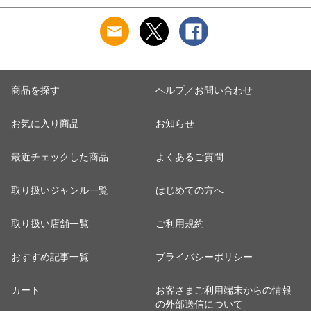
肌に優しい 乾燥肌
混 汗とり パット付
混 汗とり パット付
L
乾燥 キンモクセイ
き 吸汗速乾 白鷲ニ
き 吸汗速乾 白鷲ニ
婦人 女性 下着 肌着
ット工業 S5022B-RT
ット工業 S5022B-RT
24AW M/L/LL
涼しい 肌着
涼しい 肌着
M5480P-E 防寒
商品を探す
ヘルプ／お問い合わせ
お気に入り商品
お知らせ
最近チェックした商品
よくあるご質問
取り扱いジャンル一覧
はじめての方へ
取り扱い店舗一覧
ご利用規約
おすすめ記事一覧
プライバシーポリシー
カート
お客さまご利用端末からの情報
の外部送信について