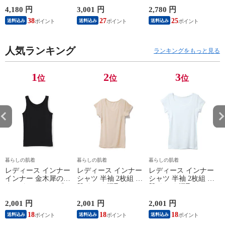
首 Uネック 普通 タ
ェア 血行促進 遠赤
調温 女性 婦人 下着
ンクトップ ノースリ
外線 疲労軽減 ボデ
オフホワイト/ブラウ
4,180 円
3,001 円
2,780 円
2
ーブ インナー 紳士
ィケア 健康 プレゼ
ン/ブラック/チャコ
38
27
25
送料込み
送料込み
送料込み
男性 シニア 抗菌 防
ント ギフト ヘルス
ールグレー/ピンク
臭 敬老の日 父の日
ケア 一般医療機器
M/L/LL M9210T-E
M
白 M/L/LL M0100X-E
メンズ 男性 紳士 マ
人気ランキング
イナスイオン ゲルマ
ランキングをもっと見る
ニウム 25AW
K1160L-E
1
2
3
位
位
位
暮らしの肌着
暮らしの肌着
暮らしの肌着
レディース インナー
レディース インナー
レディース インナー
インナー 金木犀のめ
シャツ 半袖 2枚組 素
シャツ 半袖 2枚組 素
ぐみ タンクトップ
肌ドライ 汗取り フ
肌ドライ 汗取り フ
保湿 金木犀 加工 し
レンチ袖 脇汗 汗取
レンチ袖 脇汗 汗取
っとり 保湿 ストレ
り インナーシャツ
り インナーシャツ
2,001 円
2,001 円
2,001 円
1
ッチ ボタニカル タ
パッド付き 春夏 汗
パッド付き 春夏 汗
18
18
18
送料込み
送料込み
送料込み
ンクトップ 秋冬 お
染み 防止 汗 対策 綿
染み 防止 汗 対策 綿