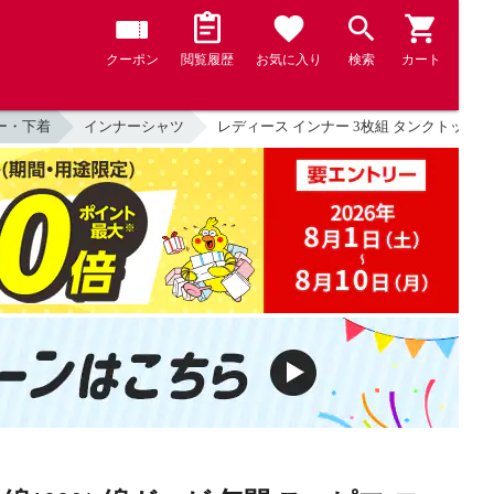
クーポン
閲覧履歴
お気に入り
検索
カート
ー・下着
インナーシャツ
レディース インナー 3枚組 タンクトップ 日本製