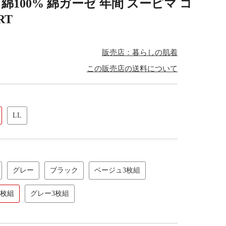
綿100% 綿ガーゼ 年間 スーピマ コ
RT
販売店：暮らしの肌着
この販売店の送料について
LL
グレー
ブラック
ベージュ3枚組
3枚組
グレー3枚組