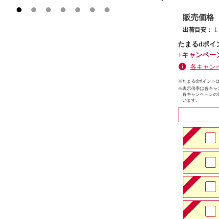
販売価格
出荷目安：
たまるdポイ
+キャンペー
各キャン
※たまるdポイントは
※
表示倍率は各キャ
各キャンペーンの
います。