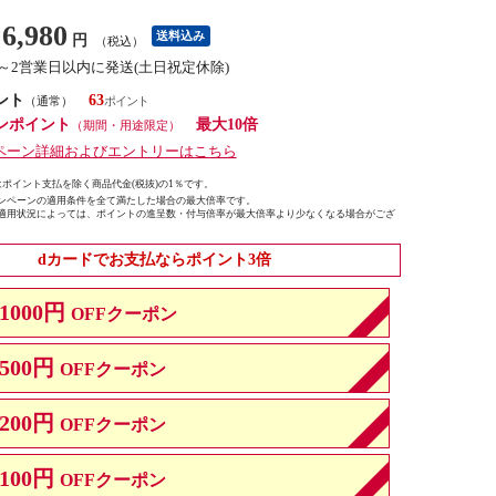
6,980
送料込み
円
（税込）
1～2営業日以内に発送(土日祝定休除)
ント
63
（通常）
ンポイント
最大10倍
（期間・用途限定）
ペーン詳細およびエントリーはこちら
ポイント支払を除く商品代金(税抜)の1％です。
ンペーンの適用条件を全て満たした場合の最大倍率です。
適用状況によっては、ポイントの進呈数・付与倍率が最大倍率より少なくなる場合がござ
dカードでお支払ならポイント3倍
1000円
OFFクーポン
500円
OFFクーポン
200円
OFFクーポン
100円
OFFクーポン