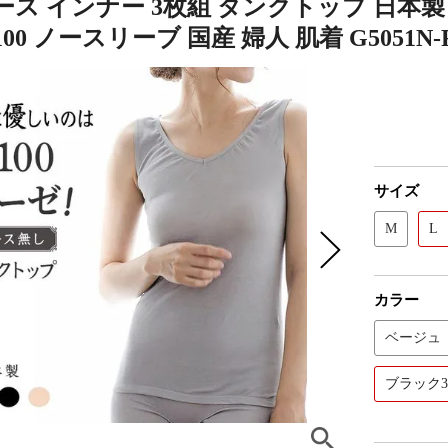
ス インナー 3枚組 タンクトップ 日本製 
00 ノースリーブ 国産 婦人 肌着 G5051N-
サイズ
M
L
カラー
ベージュ
ブラック