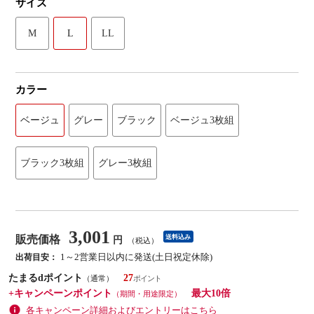
サイズ
M
L
LL
カラー
ベージュ
グレー
ブラック
ベージュ3枚組
ブラック3枚組
グレー3枚組
3,001
販売価格
送料込み
円
（税込）
1～2営業日以内に発送(土日祝定休除)
出荷目安：
たまるdポイント
27
（通常）
+キャンペーンポイント
最大10倍
（期間・用途限定）
各キャンペーン詳細およびエントリーはこちら