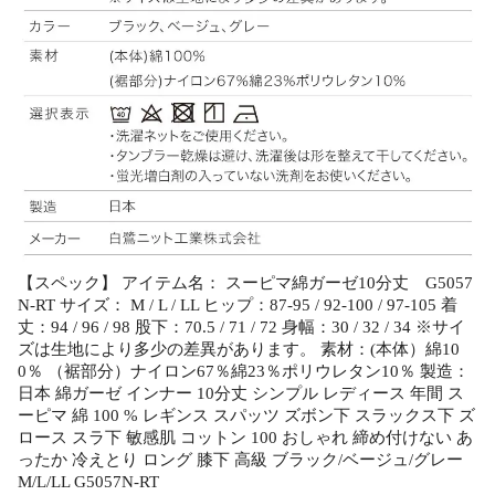
【スペック】 アイテム名： スーピマ綿ガーゼ10分丈 G5057
N-RT サイズ： M / L / LL ヒップ：87-95 / 92-100 / 97-105 着
丈：94 / 96 / 98 股下：70.5 / 71 / 72 身幅：30 / 32 / 34 ※サイ
ズは生地により多少の差異があります。 素材：(本体）綿10
0％ （裾部分）ナイロン67％綿23％ポリウレタン10％ 製造：
日本 綿ガーゼ インナー 10分丈 シンプル レディース 年間 ス
ーピマ 綿 100 % レギンス スパッツ ズボン下 スラックス下 ズ
ロース スラ下 敏感肌 コットン 100 おしゃれ 締め付けない あ
ったか 冷えとり ロング 膝下 高級 ブラック/ベージュ/グレー
M/L/LL G5057N-RT