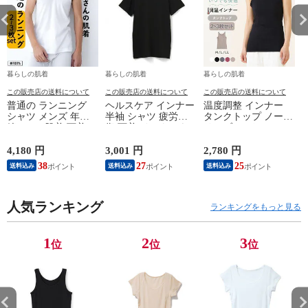
暮らしの肌着
暮らしの肌着
暮らしの肌着
この販売店の送料について
この販売店の送料について
この販売店の送料について
普通の ランニング
ヘルスケア インナー
温度調整 インナー
シャツ メンズ 年間
半袖 シャツ 疲労回
タンクトップ ノース
綿100 % 肌着 下着 U
復 下着 インナーウ
リーブ レディース
首 Uネック 普通 タ
ェア 血行促進 遠赤
調温 女性 婦人 下着
ンクトップ ノースリ
外線 疲労軽減 ボデ
オフホワイト/ブラウ
4,180 円
3,001 円
2,780 円
2
ーブ インナー 紳士
ィケア 健康 プレゼ
ン/ブラック/チャコ
38
27
25
送料込み
送料込み
送料込み
男性 シニア 抗菌 防
ント ギフト ヘルス
ールグレー/ピンク
臭 敬老の日 父の日
ケア 一般医療機器
M/L/LL M9210T-E
M
白 M/L/LL M0100X-E
メンズ 男性 紳士 マ
人気ランキング
イナスイオン ゲルマ
ランキングをもっと見る
ニウム 25AW
K1160L-E
1
2
3
位
位
位