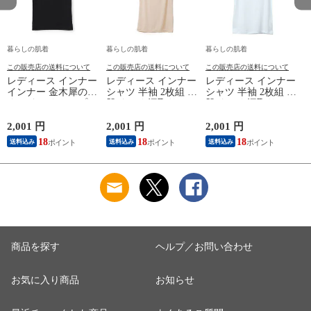
暮らしの肌着
暮らしの肌着
暮らしの肌着
この販売店の送料について
この販売店の送料について
この販売店の送料について
レディース インナー
レディース インナー
レディース インナー
インナー 金木犀のめ
シャツ 半袖 2枚組 素
シャツ 半袖 2枚組 素
ぐみ タンクトップ
肌ドライ 汗取り フ
肌ドライ 汗取り フ
保湿 金木犀 加工 し
レンチ袖 脇汗 汗取
レンチ袖 脇汗 汗取
っとり 保湿 ストレ
り インナーシャツ
り インナーシャツ
2,001 円
2,001 円
2,001 円
1
ッチ ボタニカル タ
パッド付き 春夏 汗
パッド付き 春夏 汗
18
18
18
送料込み
送料込み
送料込み
ンクトップ 秋冬 お
染み 防止 汗 対策 綿
染み 防止 汗 対策 綿
肌に優しい 乾燥肌
混 汗とり パット付
混 汗とり パット付
L
乾燥 キンモクセイ
き 吸汗速乾 白鷲ニ
き 吸汗速乾 白鷲ニ
婦人 女性 下着 肌着
ット工業 S5022B-RT
ット工業 S5022B-RT
24AW M/L/LL
涼しい 肌着
涼しい 肌着
M5480P-E 防寒
商品を探す
ヘルプ／お問い合わせ
お気に入り商品
お知らせ