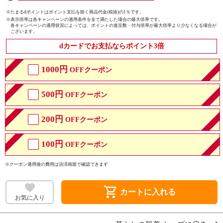
※たまるdポイントはポイント支払を除く商品代金(税抜)の1％です。
※
表示倍率は各キャンペーンの適用条件を全て満たした場合の最大倍率です。
各キャンペーンの適用状況によっては、ポイントの進呈数・付与倍率が最大倍率より少なくなる場合が
ございます。
dカードでお支払ならポイント3倍
1000円
OFFクーポン
500円
OFFクーポン
200円
OFFクーポン
100円
OFFクーポン
※クーポン適用後の費用は決済画面で確認できます
shopping_cart
カートに入れる
お気に入り