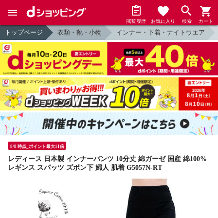
閲覧履歴
お気に入り
検索
カート
トップページ
衣類・靴・小物
インナー・下着・ナイトウエア
8/8 時点_ポイント最大11倍
レディース 日本製 インナーパンツ 10分丈 綿ガーゼ 国産 綿100%
レギンス スパッツ ズボン下 婦人 肌着 G5057N-RT