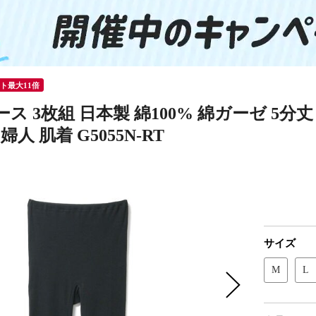
ント最大11倍
ス 3枚組 日本製 綿100% 綿ガーゼ 5
婦人 肌着 G5055N-RT
サイズ
M
L