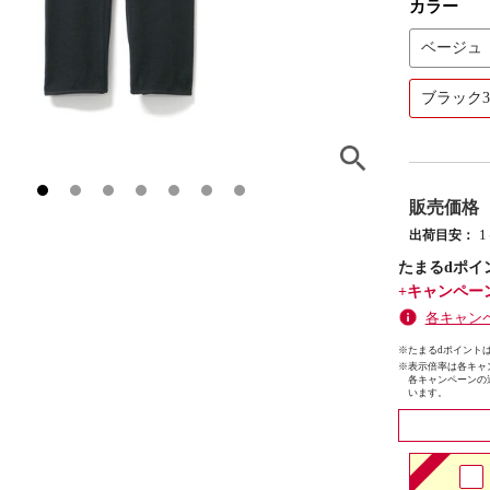
カラー
ベージュ
ブラック
販売価格
出荷目安：
たまるdポイ
+キャンペー
各キャン
※たまるdポイントは
※
表示倍率は各キャ
各キャンペーンの
います。