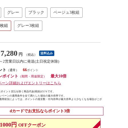
グレー
ブラック
ベージュ3枚組
3枚組
グレー3枚組
7,280
送料込み
円
（税込）
1～2営業日以内に発送(土日祝定休除)
ント
66
（通常）
ンポイント
最大10倍
（期間・用途限定）
ペーン詳細およびエントリーはこちら
ポイント支払を除く商品代金(税抜)の1％です。
ンペーンの適用条件を全て満たした場合の最大倍率です。
適用状況によっては、ポイントの進呈数・付与倍率が最大倍率より少なくなる場合がござ
dカードでお支払ならポイント3倍
1000円
OFFクーポン