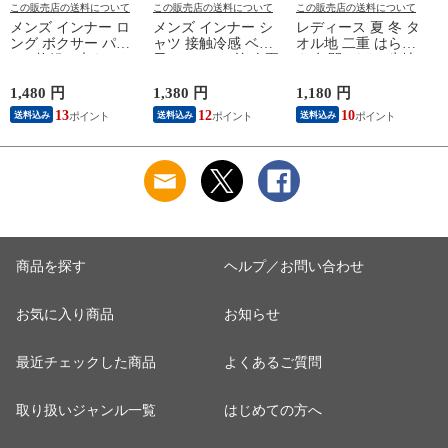
この販売店の送料について
この販売店の送料について
この販売店の送料について
メンズ インナー ロ
メンズ インナー シ
レディース 夏 冬 タ
ング ボクサー パン
ャツ 接触冷感 ベア
オル地 二重 はらま
ツ 2枚組A 大きいサ
天Vサーフ V首 春夏
き 年間 パイル生地
イズ 年間 おしゃれ
夏用 ひんやり 男性
抗菌防臭加工 防寒
下着 スポーツ カラ
肌着 紳士 下着 ノー
温かい 冷房 対策 二
1,480 円
1,380 円
1,180 円
1
ーステッチ 同色 2枚
スリーブ サーフ 袖
つ折り 腹巻 腹巻き
13
12
10
送料込み
送料込み
送料込み
セット 前開き 肌着
なし L1282L-E 涼し
女性 婦人 下着 肌着
下着 防災 紳士 男性
い
日本製 ウエストウォ
#mp
ーマー #haramaki ホ
ー
M/L/LL/3L/4L/5L
ワイト/ピンク/ライ
M4375C-RT
トブルー/ベージュ
M/L B1105C-EC 涼し
M
い
商品を探す
ヘルプ／お問い合わせ
お気に入り商品
お知らせ
最近チェックした商品
よくあるご質問
取り扱いジャンル一覧
はじめての方へ