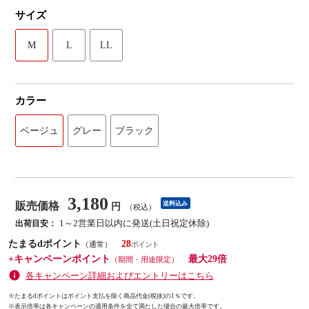
サイズ
M
L
LL
カラー
ベージュ
グレー
ブラック
3,180
販売価格
送料込み
円
（税込）
1～2営業日以内に発送(土日祝定休除)
出荷目安：
たまるdポイント
28
（通常）
+キャンペーンポイント
最大29倍
（期間・用途限定）
各キャンペーン詳細およびエントリーはこちら
※たまるdポイントはポイント支払を除く商品代金(税抜)の1％です。
※
表示倍率は各キャンペーンの適用条件を全て満たした場合の最大倍率です。