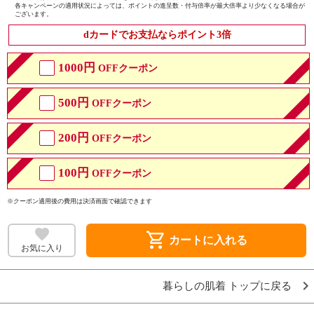
各キャンペーンの適用状況によっては、ポイントの進呈数・付与倍率が最大倍率より少なくなる場合が
ございます。
dカードでお支払ならポイント3倍
1000円
OFFクーポン
500円
OFFクーポン
200円
OFFクーポン
100円
OFFクーポン
※クーポン適用後の費用は決済画面で確認できます
shopping_cart
カートに入れる
お気に入り
暮らしの肌着 トップに戻る