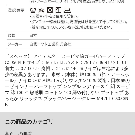
【スペック】 アイテム名： スーピマ綿ガーゼハーフトップ
G5050N-E サイズ： M / L / LL バスト：79-87 / 86-94 / 93-101
着丈：30 / 32 / 34 身幅： 34 / 37 / 40 ※サイズは生地により多
少の差異があります。 素材：(本体）綿100％ （衿・アームホ
ール）ナイロン67％綿23％ポリウレタン10％ 製造：日本 綿ガ
ーゼ インナー ハーフトップ シンプル レディース 年間 スーピ
マ 綿 100 % 敏感肌 コットン 100 締め付けない ブラトップ あ
ったか リラックス ブラック/ベージュ/グレー M/L/LL G5050N-
E
この商品のカテゴリ
暮らしの肌着