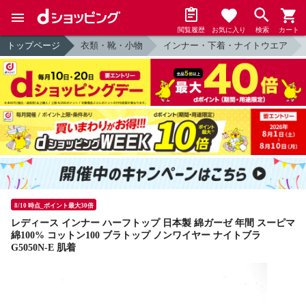
閲覧履歴
お気に入り
検索
カート
トップページ
衣類・靴・小物
インナー・下着・ナイトウエア
8/10 時点_ポイント最大30倍
レディース インナー ハーフトップ 日本製 綿ガーゼ 年間 スーピマ
綿100% コットン100 ブラトップ ノンワイヤー ナイトブラ
G5050N-E 肌着