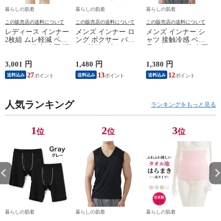
暮らしの肌着
暮らしの肌着
暮らしの肌着
この販売店の送料について
この販売店の送料について
この販売店の送料について
レディース インナー
メンズ インナー ロ
メンズ インナー シ
2枚組 ムレ軽減 ペチ
ング ボクサー パン
ャツ 接触冷感 ベア
パンツ 5分丈 春夏 汗
ツ 2枚組A 大きいサ
天Vサーフ V首 春夏
対策 汗取り ボトム
イズ 年間 おしゃれ
夏用 ひんやり 男性
ス ペチコート 速乾
下着 スポーツ カラ
肌着 紳士 下着 ノー
3,001 円
1,480 円
1,380 円
1
さらさら ハーフパン
ーステッチ 同色 2枚
スリーブ サーフ 袖
27
13
12
送料込み
送料込み
送料込み
ツ インナーパンツ
セット 前開き 肌着
なし L1282L-E 涼し
スパッツ 汗染み 防
下着 防災 紳士 男性
い
止 汗 対策 膝丈 冷え
#mp
ー
対策 女性 肌着 婦人
人気ランキング
M/L/LL/3L/4L/5L
ランキングをもっと見る
下着 L9927L-E 涼し
M4375C-RT
い
M
1
2
3
位
位
位
暮らしの肌着
暮らしの肌着
暮らしの肌着