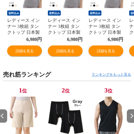
送料込み
送料込み
送料込み
送
レディース イン
レディース イン
レディース イン
レ
ナー 3枚組 タン
ナー 3枚組 タン
ナー 3枚組 タン
ナ
クトップ 日本製
クトップ 日本製
クトップ 日本製
ク
綿100% 綿ガーゼ
綿100% 綿ガーゼ
綿100% 綿ガーゼ
綿
6,980
円
6,980
円
6,980
円
年間 スーピマ コ
年間 スーピマ コ
年間 スーピマ コ
年
ットン100 ノー
ットン100 ノー
ットン100 ノー
ッ
詳細を見る
詳細を見る
詳細を見る
スリーブ 国産 婦
スリーブ 国産 婦
スリーブ 国産 婦
ス
人 肌着 G5051N-
人 肌着 G5051N-
人 肌着 G5051N-
人
RT
RT
RT
R
売れ筋ランキング
ランキングをもっと見る
1
2
3
位
位
位