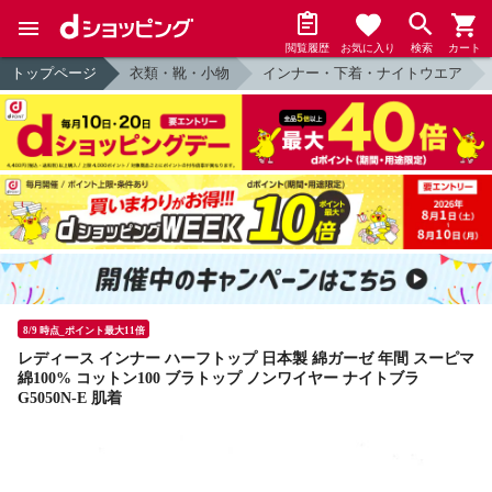
閲覧履歴
お気に入り
検索
カート
トップページ
衣類・靴・小物
インナー・下着・ナイトウエア
8/9 時点_ポイント最大11倍
レディース インナー ハーフトップ 日本製 綿ガーゼ 年間 スーピマ
綿100% コットン100 ブラトップ ノンワイヤー ナイトブラ
G5050N-E 肌着