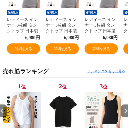
送料込み
送料込み
送料込み
送
レディース イン
レディース イン
レディース イン
レ
ナー 3枚組 タン
ナー 3枚組 タン
ナー 3枚組 タン
ナ
クトップ 日本製
クトップ 日本製
クトップ 日本製
ク
綿100% 綿ガーゼ
綿100% 綿ガーゼ
綿100% 綿ガーゼ
綿
6,980
円
6,980
円
6,980
円
年間 スーピマ コ
年間 スーピマ コ
年間 スーピマ コ
年
ットン100 ノー
ットン100 ノー
ットン100 ノー
ッ
詳細を見る
詳細を見る
詳細を見る
スリーブ 国産 婦
スリーブ 国産 婦
スリーブ 国産 婦
ス
人 肌着 G5051N-
人 肌着 G5051N-
人 肌着 G5051N-
人
RT
RT
RT
R
売れ筋ランキング
ランキングをもっと見る
1
2
3
位
位
位