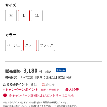
サイズ
M
L
LL
カラー
ベージュ
グレー
ブラック
3,180
販売価格
送料込み
円
（税込）
1～2営業日以内に発送(土日祝定休除)
出荷目安：
たまるdポイント
28
（通常）
+キャンペーンポイント
最大10倍
（期間・用途限定）
各キャンペーン詳細およびエントリーはこちら
※たまるdポイントはポイント支払を除く商品代金(税抜)の1％です。
※
表示倍率は各キャンペーンの適用条件を全て満たした場合の最大倍率です。