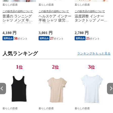
暮らしの肌着
暮らしの肌着
暮らしの肌着
この販売店の送料について
この販売店の送料について
この販売店の送料について
普通の ランニング
ヘルスケア インナー
温度調整 インナー
シャツ メンズ 年間
半袖 シャツ 疲労回
タンクトップ ノース
綿100 % 肌着 下着 U
復 下着 インナーウ
リーブ レディース
首 Uネック 普通 タ
ェア 血行促進 遠赤
調温 女性 婦人 下着
ンクトップ ノースリ
外線 疲労軽減 ボデ
オフホワイト/ブラウ
4,180 円
3,001 円
2,780 円
2
ーブ インナー 紳士
ィケア 健康 プレゼ
ン/ブラック/チャコ
38
27
25
送料込み
送料込み
送料込み
男性 シニア 抗菌 防
ント ギフト ヘルス
ールグレー/ピンク
臭 敬老の日 父の日
ケア 一般医療機器
M/L/LL M9210T-E
M
白 M/L/LL M0100X-E
メンズ 男性 紳士 マ
人気ランキング
イナスイオン ゲルマ
ランキングをもっと見る
ニウム 25AW
K1160L-E
1
2
3
位
位
位
暮らしの肌着
暮らしの肌着
暮らしの肌着