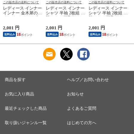
この販売店の送料について
この販売店の送料について
この販売店の送料について
レディース インナー
レディース インナー
レディース インナー
インナー 金木犀のめ
シャツ 半袖 2枚組 素
シャツ 半袖 2枚組 素
ぐみ タンクトップ
肌ドライ 汗取り フ
肌ドライ 汗取り フ
保湿 金木犀 加工 し
レンチ袖 脇汗 汗取
レンチ袖 脇汗 汗取
っとり 保湿 ストレ
り インナーシャツ
り インナーシャツ
2,001 円
2,001 円
2,001 円
3
ッチ ボタニカル タ
パッド付き 春夏 汗
パッド付き 春夏 汗
18
18
18
送料込み
送料込み
送料込み
ンクトップ 秋冬 お
染み 防止 汗 対策 綿
染み 防止 汗 対策 綿
肌に優しい 乾燥肌
混 汗とり パット付
混 汗とり パット付
乾燥 キンモクセイ
き 吸汗速乾 白鷲ニ
き 吸汗速乾 白鷲ニ
婦人 女性 下着 肌着
ット工業 S5022B-RT
ット工業 S5022B-RT
24AW M/L/LL
涼しい 肌着
涼しい 肌着
M5480P-E 防寒
K
商品を探す
ヘルプ／お問い合わせ
お気に入り商品
お知らせ
最近チェックした商品
よくあるご質問
取り扱いジャンル一覧
はじめての方へ