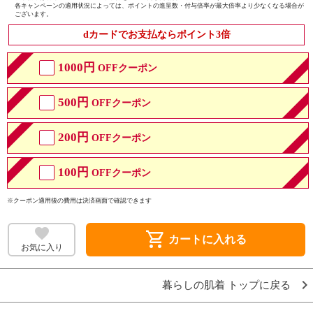
各キャンペーンの適用状況によっては、ポイントの進呈数・付与倍率が最大倍率より少なくなる場合が
ございます。
dカードでお支払ならポイント3倍
1000円
OFFクーポン
500円
OFFクーポン
200円
OFFクーポン
100円
OFFクーポン
※クーポン適用後の費用は決済画面で確認できます
shopping_cart
カートに入れる
お気に入り
暮らしの肌着 トップに戻る