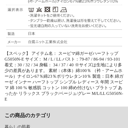
【スペック】 アイテム名： スーピマ綿ガーゼハーフトップ
G5050N-E サイズ： M / L / LL バスト：79-87 / 86-94 / 93-101
着丈：30 / 32 / 34 身幅： 34 / 37 / 40 ※サイズは生地により多
少の差異があります。 素材：(本体）綿100％ （衿・アームホ
ール）ナイロン67％綿23％ポリウレタン10％ 製造：日本 綿ガ
ーゼ インナー ハーフトップ シンプル レディース 年間 スーピ
マ 綿 100 % 敏感肌 コットン 100 締め付けない ブラトップ あ
ったか リラックス ブラック/ベージュ/グレー M/L/LL G5050N-
E
この商品のカテゴリ
暮らしの肌着