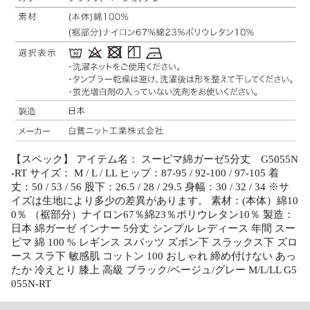
【スペック】 アイテム名： スーピマ綿ガーゼ5分丈 G5055N
-RT サイズ： M / L / LL ヒップ：87-95 / 92-100 / 97-105 着
丈：50 / 53 / 56 股下：26.5 / 28 / 29.5 身幅：30 / 32 / 34 ※サ
イズは生地により多少の差異があります。 素材：(本体）綿10
0％ （裾部分）ナイロン67％綿23％ポリウレタン10％ 製造：
日本 綿ガーゼ インナー 5分丈 シンプル レディース 年間 スー
ピマ 綿 100 % レギンス スパッツ ズボン下 スラックス下 ズロ
ース スラ下 敏感肌 コットン 100 おしゃれ 締め付けない あっ
たか 冷えとり 膝上 高級 ブラック/ベージュ/グレー M/L/LL G5
055N-RT