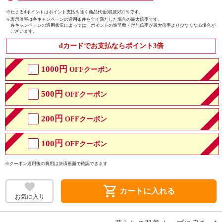
※たまるdポイントはポイント支払を除く商品代金(税抜)の1％です。
※
表示倍率は各キャンペーンの適用条件を全て満たした場合の最大倍率です。
各キャンペーンの適用状況によっては、ポイントの進呈数・付与倍率が最大倍率より少なくなる場合が
ございます。
dカードでお支払ならポイント3倍
1000円
OFFクーポン
500円
OFFクーポン
200円
OFFクーポン
100円
OFFクーポン
※クーポン適用後の費用は決済画面で確認できます
shopping_cart
カートに入れる
お気に入り