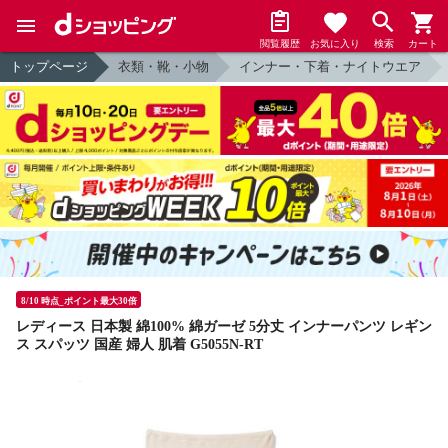
閲覧履歴
お気に入り
検索
カート
トップページ
衣類・靴・小物
インナー・下着・ナイトウエア
8/10 時点_ポイント最大30倍
レディース 日本製 綿100% 綿ガーゼ 5分丈 インナーパンツ レギン
ス スパッツ 国産 婦人 肌着 G5055N-RT