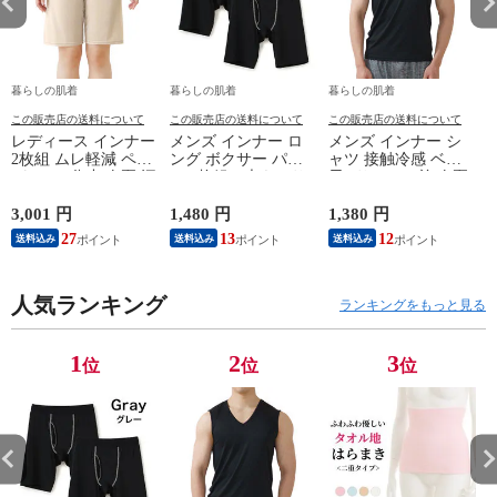
暮らしの肌着
暮らしの肌着
暮らしの肌着
この販売店の送料について
この販売店の送料について
この販売店の送料について
レディース インナー
メンズ インナー ロ
メンズ インナー シ
2枚組 ムレ軽減 ペチ
ング ボクサー パン
ャツ 接触冷感 ベア
パンツ 5分丈 春夏 汗
ツ 2枚組A 大きいサ
天Vサーフ V首 春夏
対策 汗取り ボトム
イズ 年間 おしゃれ
夏用 ひんやり 男性
ス ペチコート 速乾
下着 スポーツ カラ
肌着 紳士 下着 ノー
3,001 円
1,480 円
1,380 円
1
さらさら ハーフパン
ーステッチ 同色 2枚
スリーブ サーフ 袖
27
13
12
送料込み
送料込み
送料込み
ツ インナーパンツ
セット 前開き 肌着
なし L1282L-E 涼し
スパッツ 汗染み 防
下着 防災 紳士 男性
い
止 汗 対策 膝丈 冷え
#mp
ー
対策 女性 肌着 婦人
人気ランキング
M/L/LL/3L/4L/5L
ランキングをもっと見る
下着 L9927L-E 涼し
M4375C-RT
い
M
1
2
3
位
位
位