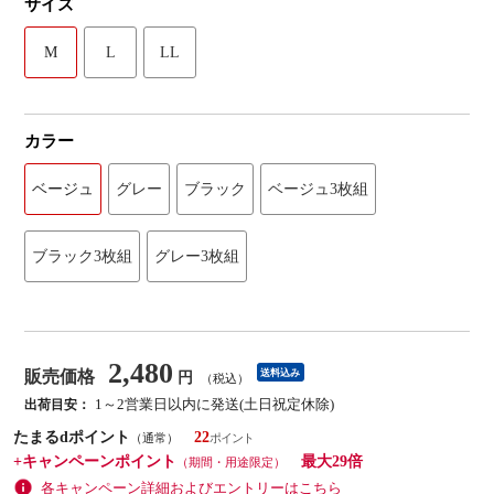
サイズ
M
L
LL
カラー
ベージュ
グレー
ブラック
ベージュ3枚組
ブラック3枚組
グレー3枚組
2,480
販売価格
送料込み
円
（税込）
1～2営業日以内に発送(土日祝定休除)
出荷目安：
たまるdポイント
22
（通常）
+キャンペーンポイント
最大29倍
（期間・用途限定）
各キャンペーン詳細およびエントリーはこちら