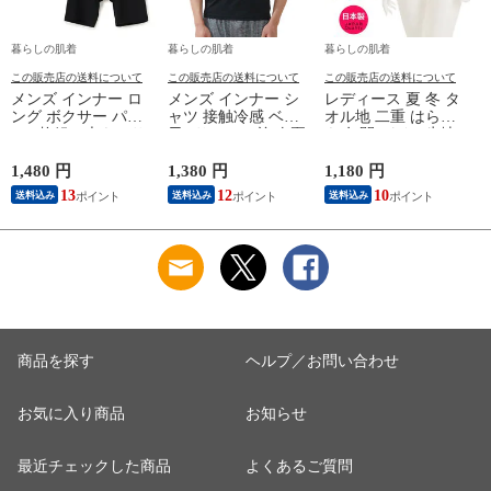
暮らしの肌着
暮らしの肌着
暮らしの肌着
この販売店の送料について
この販売店の送料について
この販売店の送料について
メンズ インナー ロ
メンズ インナー シ
レディース 夏 冬 タ
ング ボクサー パン
ャツ 接触冷感 ベア
オル地 二重 はらま
ツ 2枚組A 大きいサ
天Vサーフ V首 春夏
き 年間 パイル生地
イズ 年間 おしゃれ
夏用 ひんやり 男性
抗菌防臭加工 防寒
下着 スポーツ カラ
肌着 紳士 下着 ノー
温かい 冷房 対策 二
1,480 円
1,380 円
1,180 円
1
ーステッチ 同色 2枚
スリーブ サーフ 袖
つ折り 腹巻 腹巻き
13
12
10
送料込み
送料込み
送料込み
セット 前開き 肌着
なし L1282L-E 涼し
女性 婦人 下着 肌着
下着 防災 紳士 男性
い
日本製 ウエストウォ
#mp
ーマー #haramaki ホ
ー
M/L/LL/3L/4L/5L
ワイト/ピンク/ライ
M4375C-RT
トブルー/ベージュ
M/L B1105C-EC 涼し
M
い
商品を探す
ヘルプ／お問い合わせ
お気に入り商品
お知らせ
最近チェックした商品
よくあるご質問