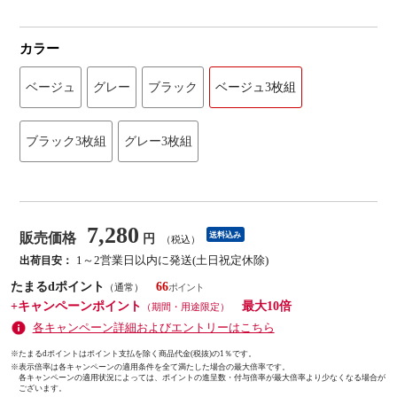
カラー
ベージュ
グレー
ブラック
ベージュ3枚組
ブラック3枚組
グレー3枚組
7,280
販売価格
送料込み
円
（税込）
1～2営業日以内に発送(土日祝定休除)
出荷目安：
たまるdポイント
66
（通常）
+キャンペーンポイント
最大10倍
（期間・用途限定）
各キャンペーン詳細およびエントリーはこちら
※たまるdポイントはポイント支払を除く商品代金(税抜)の1％です。
※
表示倍率は各キャンペーンの適用条件を全て満たした場合の最大倍率です。
各キャンペーンの適用状況によっては、ポイントの進呈数・付与倍率が最大倍率より少なくなる場合が
ございます。