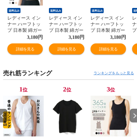
送料込み
送料込み
送料込み
送
レディース イン
レディース イン
レディース イン
レ
ナー ハーフトッ
ナー ハーフトッ
ナー ハーフトッ
ナ
プ 日本製 綿ガー
プ 日本製 綿ガー
プ 日本製 綿ガー
プ
ゼ 年間 スーピマ
ゼ 年間 スーピマ
ゼ 年間 スーピマ
ゼ
3,180
円
3,180
円
3,180
円
綿100% コットン
綿100% コットン
綿100% コットン
綿
100 ブラトップ
100 ブラトップ
100 ブラトップ
1
詳細を見る
詳細を見る
詳細を見る
ノンワイヤー ナ
ノンワイヤー ナ
ノンワイヤー ナ
ノ
イトブラ
イトブラ
イトブラ
イ
G5050N-E 肌着
G5050N-E 肌着
G5050N-E 肌着
G
売れ筋ランキング
ランキングをもっと見る
1
2
3
位
位
位