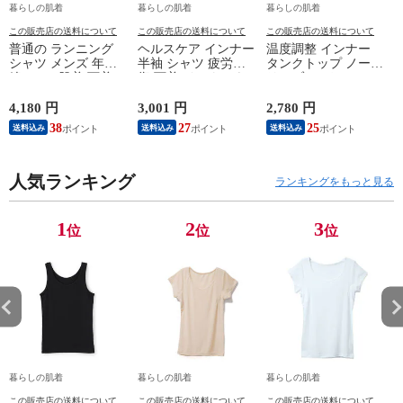
暮らしの肌着
暮らしの肌着
暮らしの肌着
この販売店の送料について
この販売店の送料について
この販売店の送料について
普通の ランニング
ヘルスケア インナー
温度調整 インナー
シャツ メンズ 年間
半袖 シャツ 疲労回
タンクトップ ノース
綿100 % 肌着 下着 U
復 下着 インナーウ
リーブ レディース
首 Uネック 普通 タ
ェア 血行促進 遠赤
調温 女性 婦人 下着
ンクトップ ノースリ
外線 疲労軽減 ボデ
オフホワイト/ブラウ
4,180 円
3,001 円
2,780 円
2
ーブ インナー 紳士
ィケア 健康 プレゼ
ン/ブラック/チャコ
38
27
25
送料込み
送料込み
送料込み
男性 シニア 抗菌 防
ント ギフト ヘルス
ールグレー/ピンク
臭 敬老の日 父の日
ケア 一般医療機器
M/L/LL M9210T-E
M
白 M/L/LL M0100X-E
メンズ 男性 紳士 マ
人気ランキング
イナスイオン ゲルマ
ランキングをもっと見る
ニウム 25AW
K1160L-E
1
2
3
位
位
位
暮らしの肌着
暮らしの肌着
暮らしの肌着
この販売店の送料について
この販売店の送料について
この販売店の送料について