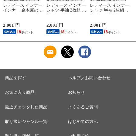
レディース インナー
レディース インナー
レディース インナー
インナー 金木犀のめ
シャツ 半袖 2枚組 素
シャツ 半袖 2枚組 素
ぐみ タンクトップ
肌ドライ 汗取り フ
肌ドライ 汗取り フ
保湿 金木犀 加工 し
レンチ袖 脇汗 汗取
レンチ袖 脇汗 汗取
っとり 保湿 ストレ
り インナーシャツ
り インナーシャツ
2,001 円
2,001 円
2,001 円
1
ッチ ボタニカル タ
パッド付き 春夏 汗
パッド付き 春夏 汗
18
18
18
送料込み
送料込み
送料込み
ンクトップ 秋冬 お
染み 防止 汗 対策 綿
染み 防止 汗 対策 綿
肌に優しい 乾燥肌
混 汗とり パット付
混 汗とり パット付
L
乾燥 キンモクセイ
き 吸汗速乾 白鷲ニ
き 吸汗速乾 白鷲ニ
婦人 女性 下着 肌着
ット工業 S5022B-RT
ット工業 S5022B-RT
24AW M/L/LL
涼しい 肌着
涼しい 肌着
M5480P-E 防寒
商品を探す
ヘルプ／お問い合わせ
お気に入り商品
お知らせ
最近チェックした商品
よくあるご質問
取り扱いジャンル一覧
はじめての方へ