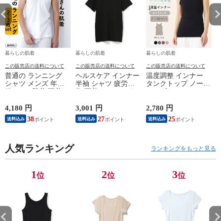
暮らしの肌着
暮らしの肌着
暮らしの肌着
この販売店の送料について
この販売店の送料について
この販売店の送料について
普通の ランニング
ヘルスケア インナー
温度調整 インナー
シャツ メンズ 年間
半袖 シャツ 疲労回
タンクトップ ノース
綿100 % 肌着 下着 U
復 下着 インナーウ
リーブ レディース
首 Uネック 普通 タ
ェア 血行促進 遠赤
調温 女性 婦人 下着
ンクトップ ノースリ
外線 疲労軽減 ボデ
オフホワイト/ブラウ
4,180 円
3,001 円
2,780 円
2
ーブ インナー 紳士
ィケア 健康 プレゼ
ン/ブラック/チャコ
38
27
25
送料込み
送料込み
送料込み
男性 シニア 抗菌 防
ント ギフト ヘルス
ールグレー/ピンク
臭 敬老の日 父の日
ケア 一般医療機器
M/L/LL M9210T-E
M
白 M/L/LL M0100X-E
メンズ 男性 紳士 マ
人気ランキング
イナスイオン ゲルマ
ランキングをもっと見る
ニウム 25AW
K1160L-E
1
2
3
位
位
位