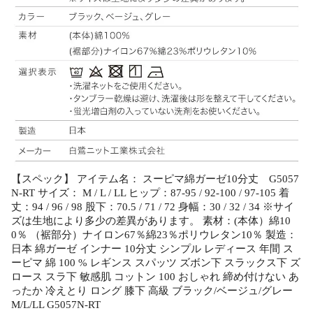
【スペック】 アイテム名： スーピマ綿ガーゼ10分丈 G5057
N-RT サイズ： M / L / LL ヒップ：87-95 / 92-100 / 97-105 着
丈：94 / 96 / 98 股下：70.5 / 71 / 72 身幅：30 / 32 / 34 ※サイ
ズは生地により多少の差異があります。 素材：(本体）綿10
0％ （裾部分）ナイロン67％綿23％ポリウレタン10％ 製造：
日本 綿ガーゼ インナー 10分丈 シンプル レディース 年間 ス
ーピマ 綿 100 % レギンス スパッツ ズボン下 スラックス下 ズ
ロース スラ下 敏感肌 コットン 100 おしゃれ 締め付けない あ
ったか 冷えとり ロング 膝下 高級 ブラック/ベージュ/グレー
M/L/LL G5057N-RT