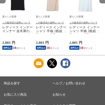
暮らしの肌着
暮らしの肌着
暮らしの肌着
この販売店の送料について
この販売店の送料について
この販売店の送料について
レディース インナー
レディース インナー
レディース インナー
インナー 金木犀のめ
シャツ 半袖 2枚組 素
シャツ 半袖 2枚組 素
ぐみ タンクトップ
肌ドライ 汗取り フ
肌ドライ 汗取り フ
保湿 金木犀 加工 し
レンチ袖 脇汗 汗取
レンチ袖 脇汗 汗取
っとり 保湿 ストレ
り インナーシャツ
り インナーシャツ
2,001 円
2,001 円
2,001 円
1
ッチ ボタニカル タ
パッド付き 春夏 汗
パッド付き 春夏 汗
18
18
18
送料込み
送料込み
送料込み
ンクトップ 秋冬 お
染み 防止 汗 対策 綿
染み 防止 汗 対策 綿
肌に優しい 乾燥肌
混 汗とり パット付
混 汗とり パット付
L
乾燥 キンモクセイ
き 吸汗速乾 白鷲ニ
き 吸汗速乾 白鷲ニ
婦人 女性 下着 肌着
ット工業 S5022B-RT
ット工業 S5022B-RT
24AW M/L/LL
涼しい 肌着
涼しい 肌着
M5480P-E 防寒
商品を探す
ヘルプ／お問い合わせ
お気に入り商品
お知らせ