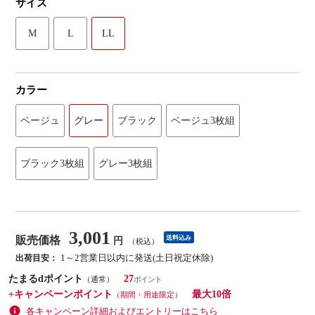
サイズ
M
L
LL
カラー
ベージュ
グレー
ブラック
ベージュ3枚組
ブラック3枚組
グレー3枚組
3,001
販売価格
送料込み
円
（税込）
1～2営業日以内に発送(土日祝定休除)
出荷目安：
たまるdポイント
27
（通常）
+キャンペーンポイント
最大10倍
（期間・用途限定）
各キャンペーン詳細およびエントリーはこちら