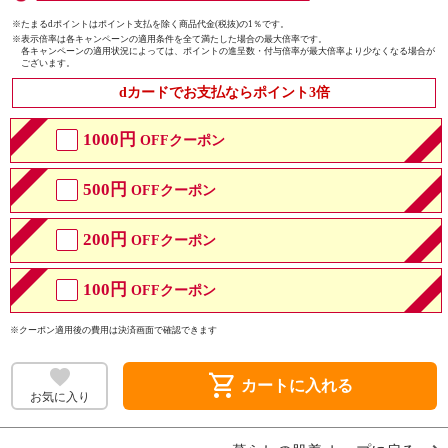
※たまるdポイントはポイント支払を除く商品代金(税抜)の1％です。
※
表示倍率は各キャンペーンの適用条件を全て満たした場合の最大倍率です。
各キャンペーンの適用状況によっては、ポイントの進呈数・付与倍率が最大倍率より少なくなる場合が
ございます。
dカードでお支払ならポイント3倍
1000円
OFFクーポン
500円
OFFクーポン
200円
OFFクーポン
100円
OFFクーポン
※クーポン適用後の費用は決済画面で確認できます
shopping_cart
カートに入れる
お気に入り