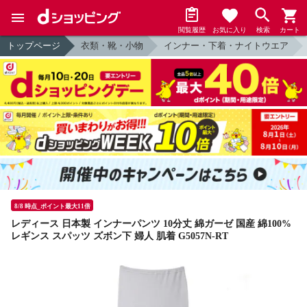
閲覧履歴
お気に入り
検索
カート
トップページ
衣類・靴・小物
インナー・下着・ナイトウエア
8/8 時点_ポイント最大11倍
レディース 日本製 インナーパンツ 10分丈 綿ガーゼ 国産 綿100%
レギンス スパッツ ズボン下 婦人 肌着 G5057N-RT