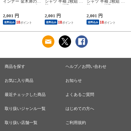
インナー 金木犀のめ
シャツ 半袖 2枚組 素
シャツ 半袖 2枚組 素
ぐみ タンクトップ
肌ドライ 汗取り フ
肌ドライ 汗取り フ
保湿 金木犀 加工 し
レンチ袖 脇汗 汗取
レンチ袖 脇汗 汗取
っとり 保湿 ストレ
り インナーシャツ
り インナーシャツ
2,001 円
2,001 円
2,001 円
1
ッチ ボタニカル タ
パッド付き 春夏 汗
パッド付き 春夏 汗
18
18
18
送料込み
送料込み
送料込み
ンクトップ 秋冬 お
染み 防止 汗 対策 綿
染み 防止 汗 対策 綿
肌に優しい 乾燥肌
混 汗とり パット付
混 汗とり パット付
L
乾燥 キンモクセイ
き 吸汗速乾 白鷲ニ
き 吸汗速乾 白鷲ニ
婦人 女性 下着 肌着
ット工業 S5022B-RT
ット工業 S5022B-RT
24AW M/L/LL
涼しい 肌着
涼しい 肌着
M5480P-E 防寒
商品を探す
ヘルプ／お問い合わせ
お気に入り商品
お知らせ
最近チェックした商品
よくあるご質問
取り扱いジャンル一覧
はじめての方へ
取り扱い店舗一覧
ご利用規約