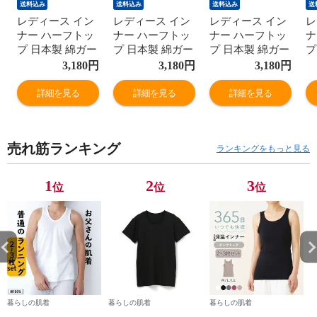
送料込み
送料込み
送料込み
送
レディース イン
レディース イン
レディース イン
レ
ナー ハーフトッ
ナー ハーフトッ
ナー ハーフトッ
ナ
プ 日本製 綿ガー
プ 日本製 綿ガー
プ 日本製 綿ガー
プ
ゼ 年間 スーピマ
ゼ 年間 スーピマ
ゼ 年間 スーピマ
ゼ
3,180
円
3,180
円
3,180
円
綿100% コットン
綿100% コットン
綿100% コットン
綿
100 ブラトップ
100 ブラトップ
100 ブラトップ
1
詳細を見る
詳細を見る
詳細を見る
ノンワイヤー ナ
ノンワイヤー ナ
ノンワイヤー ナ
ノ
イトブラ
イトブラ
イトブラ
イ
G5050N-E 肌着
G5050N-E 肌着
G5050N-E 肌着
G
売れ筋ランキング
ランキングをもっと見る
1
2
3
位
位
位
暮らしの肌着
暮らしの肌着
暮らしの肌着