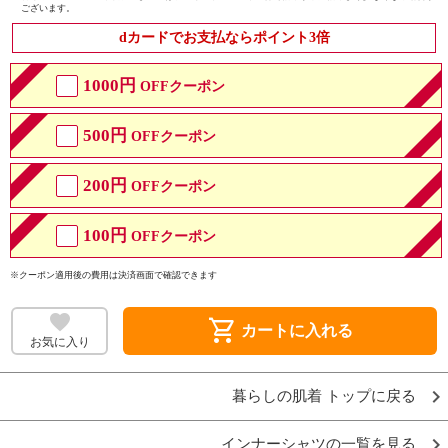
ございます。
dカードでお支払ならポイント3倍
1000円
OFFクーポン
500円
OFFクーポン
200円
OFFクーポン
100円
OFFクーポン
※クーポン適用後の費用は決済画面で確認できます
shopping_cart
カートに入れる
お気に入り
暮らしの肌着 トップに戻る
インナーシャツの一覧を見る