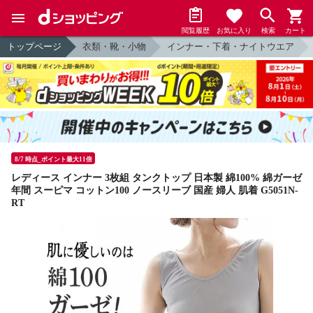
閲覧履歴
お気に入り
検索
カート
トップページ
衣類・靴・小物
インナー・下着・ナイトウエア
8/7 時点_ポイント最大11倍
レディース インナー 3枚組 タンクトップ 日本製 綿100% 綿ガーゼ
年間 スーピマ コットン100 ノースリーブ 国産 婦人 肌着 G5051N-
RT