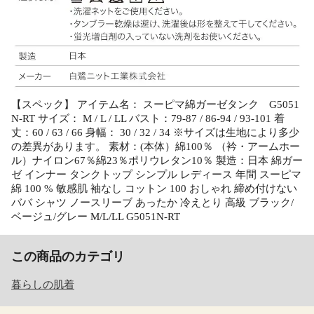
【スペック】 アイテム名： スーピマ綿ガーゼタンク G5051
N-RT サイズ： M / L / LL バスト：79-87 / 86-94 / 93-101 着
丈：60 / 63 / 66 身幅： 30 / 32 / 34 ※サイズは生地により多少
の差異があります。 素材：(本体）綿100％ （衿・アームホー
ル）ナイロン67％綿23％ポリウレタン10％ 製造：日本 綿ガー
ゼ インナー タンクトップ シンプル レディース 年間 スーピマ
綿 100 % 敏感肌 袖なし コットン 100 おしゃれ 締め付けない
ババ シャツ ノースリーブ あったか 冷えとり 高級 ブラック/
ベージュ/グレー M/L/LL G5051N-RT
この商品のカテゴリ
暮らしの肌着