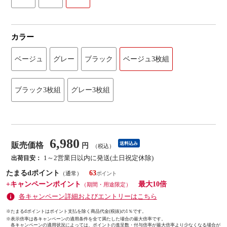
カラー
ベージュ
グレー
ブラック
ベージュ3枚組
ブラック3枚組
グレー3枚組
6,980
販売価格
送料込み
円
（税込）
1～2営業日以内に発送(土日祝定休除)
出荷目安：
たまるdポイント
63
（通常）
+キャンペーンポイント
最大10倍
（期間・用途限定）
各キャンペーン詳細およびエントリーはこちら
※たまるdポイントはポイント支払を除く商品代金(税抜)の1％です。
※
表示倍率は各キャンペーンの適用条件を全て満たした場合の最大倍率です。
各キャンペーンの適用状況によっては、ポイントの進呈数・付与倍率が最大倍率より少なくなる場合が