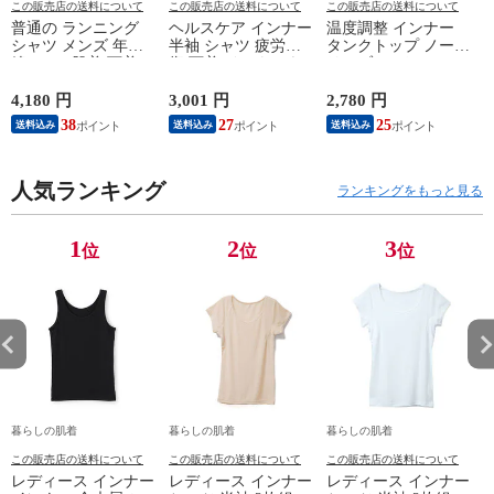
この販売店の送料について
この販売店の送料について
この販売店の送料について
普通の ランニング
ヘルスケア インナー
温度調整 インナー
シャツ メンズ 年間
半袖 シャツ 疲労回
タンクトップ ノース
綿100 % 肌着 下着 U
復 下着 インナーウ
リーブ レディース
首 Uネック 普通 タ
ェア 血行促進 遠赤
調温 女性 婦人 下着
ンクトップ ノースリ
外線 疲労軽減 ボデ
オフホワイト/ブラウ
4,180 円
3,001 円
2,780 円
2
ーブ インナー 紳士
ィケア 健康 プレゼ
ン/ブラック/チャコ
38
27
25
送料込み
送料込み
送料込み
男性 シニア 抗菌 防
ント ギフト ヘルス
ールグレー/ピンク
臭 敬老の日 父の日
ケア 一般医療機器
M/L/LL M9210T-E
M
白 M/L/LL M0100X-E
メンズ 男性 紳士 マ
人気ランキング
イナスイオン ゲルマ
ランキングをもっと見る
ニウム 25AW
K1160L-E
1
2
3
位
位
位
暮らしの肌着
暮らしの肌着
暮らしの肌着
この販売店の送料について
この販売店の送料について
この販売店の送料について
レディース インナー
レディース インナー
レディース インナー