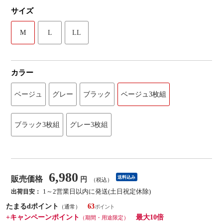
サイズ
M
L
LL
カラー
ベージュ
グレー
ブラック
ベージュ3枚組
ブラック3枚組
グレー3枚組
6,980
販売価格
送料込み
円
（税込）
1～2営業日以内に発送(土日祝定休除)
出荷目安：
たまるdポイント
63
（通常）
+キャンペーンポイント
最大10倍
（期間・用途限定）