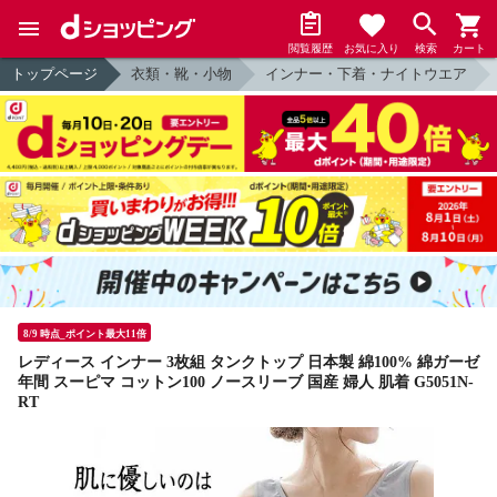
閲覧履歴
お気に入り
検索
カート
トップページ
衣類・靴・小物
インナー・下着・ナイトウエア
8/9 時点_ポイント最大11倍
レディース インナー 3枚組 タンクトップ 日本製 綿100% 綿ガーゼ
年間 スーピマ コットン100 ノースリーブ 国産 婦人 肌着 G5051N-
RT