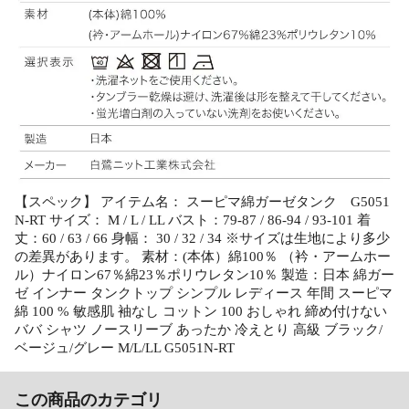
【スペック】 アイテム名： スーピマ綿ガーゼタンク G5051
N-RT サイズ： M / L / LL バスト：79-87 / 86-94 / 93-101 着
丈：60 / 63 / 66 身幅： 30 / 32 / 34 ※サイズは生地により多少
の差異があります。 素材：(本体）綿100％ （衿・アームホー
ル）ナイロン67％綿23％ポリウレタン10％ 製造：日本 綿ガー
ゼ インナー タンクトップ シンプル レディース 年間 スーピマ
綿 100 % 敏感肌 袖なし コットン 100 おしゃれ 締め付けない
ババ シャツ ノースリーブ あったか 冷えとり 高級 ブラック/
ベージュ/グレー M/L/LL G5051N-RT
この商品のカテゴリ