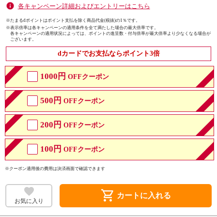
各キャンペーン詳細およびエントリーはこちら
※たまるdポイントはポイント支払を除く商品代金(税抜)の1％です。
※
表示倍率は各キャンペーンの適用条件を全て満たした場合の最大倍率です。
各キャンペーンの適用状況によっては、ポイントの進呈数・付与倍率が最大倍率より少なくなる場合が
ございます。
dカードでお支払ならポイント3倍
1000円
OFFクーポン
500円
OFFクーポン
200円
OFFクーポン
100円
OFFクーポン
※クーポン適用後の費用は決済画面で確認できます
shopping_cart
カートに入れる
お気に入り