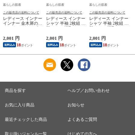
暮らしの肌着
暮らしの肌着
暮らしの肌着
この販売店の送料について
この販売店の送料について
この販売店の送料について
レディース インナー
レディース インナー
レディース インナー
インナー 金木犀のめ
シャツ 半袖 2枚組 素
シャツ 半袖 2枚組 素
ぐみ タンクトップ
肌ドライ 汗取り フ
肌ドライ 汗取り フ
保湿 金木犀 加工 し
レンチ袖 脇汗 汗取
レンチ袖 脇汗 汗取
っとり 保湿 ストレ
り インナーシャツ
り インナーシャツ
2,001 円
2,001 円
2,001 円
1
ッチ ボタニカル タ
パッド付き 春夏 汗
パッド付き 春夏 汗
18
18
18
送料込み
送料込み
送料込み
ンクトップ 秋冬 お
染み 防止 汗 対策 綿
染み 防止 汗 対策 綿
肌に優しい 乾燥肌
混 汗とり パット付
混 汗とり パット付
L
乾燥 キンモクセイ
き 吸汗速乾 白鷲ニ
き 吸汗速乾 白鷲ニ
婦人 女性 下着 肌着
ット工業 S5022B-RT
ット工業 S5022B-RT
24AW M/L/LL
涼しい 肌着
涼しい 肌着
M5480P-E 防寒
商品を探す
ヘルプ／お問い合わせ
お気に入り商品
お知らせ
最近チェックした商品
よくあるご質問
取り扱いジャンル一覧
はじめての方へ