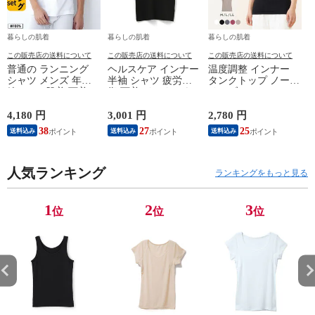
暮らしの肌着
暮らしの肌着
暮らしの肌着
この販売店の送料について
この販売店の送料について
この販売店の送料について
普通の ランニング
ヘルスケア インナー
温度調整 インナー
シャツ メンズ 年間
半袖 シャツ 疲労回
タンクトップ ノース
綿100 % 肌着 下着 U
復 下着 インナーウ
リーブ レディース
首 Uネック 普通 タ
ェア 血行促進 遠赤
調温 女性 婦人 下着
ンクトップ ノースリ
外線 疲労軽減 ボデ
オフホワイト/ブラウ
4,180 円
3,001 円
2,780 円
2
ーブ インナー 紳士
ィケア 健康 プレゼ
ン/ブラック/チャコ
38
27
25
送料込み
送料込み
送料込み
男性 シニア 抗菌 防
ント ギフト ヘルス
ールグレー/ピンク
臭 敬老の日 父の日
ケア 一般医療機器
M/L/LL M9210T-E
M
白 M/L/LL M0100X-E
メンズ 男性 紳士 マ
人気ランキング
イナスイオン ゲルマ
ランキングをもっと見る
ニウム 25AW
K1160L-E
1
2
3
位
位
位