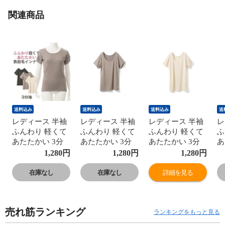
関連商品
送料込み
送料込み
送料込み
送
レディース 半袖
レディース 半袖
レディース 半袖
レ
ふんわり 軽くて
ふんわり 軽くて
ふんわり 軽くて
ふ
あたたかい 3分
あたたかい 3分
あたたかい 3分
あ
袖 秋冬 暖かい
袖 秋冬 暖かい
袖 秋冬 暖かい
袖
1,280
円
1,280
円
1,280
円
あたたかい 保温
あたたかい 保温
あたたかい 保温
あ
表起毛 無地 シン
表起毛 無地 シン
表起毛 無地 シン
表
在庫なし
在庫なし
詳細を見る
プル ストレッチ
プル ストレッチ
プル ストレッチ
プ
冬用 女性 婦人
冬用 女性 婦人
冬用 女性 婦人
冬
下着 肌着 オフホ
下着 肌着 オフホ
下着 肌着 オフホ
下
売れ筋ランキング
ワイト/グレー/チ
ワイト/グレー/チ
ワイト/グレー/チ
ワ
ランキングをもっと見る
ャコールグレー
ャコールグレー
ャコールグレー
ャ