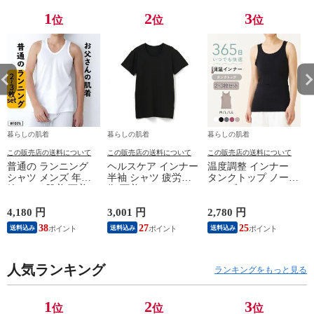
M/L/LL K6180E-
M/L/LL K6180E-
M/L/LL K6180E-
M/
1
2
3
位
位
位
RT 防寒
RT 防寒
RT 防寒
R
暮らしの肌着
暮らしの肌着
暮らしの肌着
この販売店の送料について
この販売店の送料について
この販売店の送料について
普通の ランニング
ヘルスケア インナー
温度調整 インナー
シャツ メンズ 年間
半袖 シャツ 疲労回
タンクトップ ノース
綿100 % 肌着 下着 U
復 下着 インナーウ
リーブ レディース
首 Uネック 普通 タ
ェア 血行促進 遠赤
調温 女性 婦人 下着
ンクトップ ノースリ
外線 疲労軽減 ボデ
オフホワイト/ブラウ
4,180 円
3,001 円
2,780 円
2
ーブ インナー 紳士
ィケア 健康 プレゼ
ン/ブラック/チャコ
38
27
25
送料込み
送料込み
送料込み
男性 シニア 抗菌 防
ント ギフト ヘルス
ールグレー/ピンク
臭 敬老の日 父の日
ケア 一般医療機器
M/L/LL M9210T-E
M
白 M/L/LL M0100X-E
メンズ 男性 紳士 マ
人気ランキング
イナスイオン ゲルマ
ランキングをもっと見る
ニウム 25AW
K1160L-E
1
2
3
位
位
位