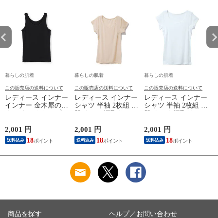
暮らしの肌着
暮らしの肌着
暮らしの肌着
この販売店の送料について
この販売店の送料について
この販売店の送料について
レディース インナー
レディース インナー
レディース インナー
インナー 金木犀のめ
シャツ 半袖 2枚組 素
シャツ 半袖 2枚組 素
ぐみ タンクトップ
肌ドライ 汗取り フ
肌ドライ 汗取り フ
保湿 金木犀 加工 し
レンチ袖 脇汗 汗取
レンチ袖 脇汗 汗取
っとり 保湿 ストレ
り インナーシャツ
り インナーシャツ
2,001 円
2,001 円
2,001 円
1
ッチ ボタニカル タ
パッド付き 春夏 汗
パッド付き 春夏 汗
18
18
18
送料込み
送料込み
送料込み
ンクトップ 秋冬 お
染み 防止 汗 対策 綿
染み 防止 汗 対策 綿
肌に優しい 乾燥肌
混 汗とり パット付
混 汗とり パット付
L
乾燥 キンモクセイ
き 吸汗速乾 白鷲ニ
き 吸汗速乾 白鷲ニ
婦人 女性 下着 肌着
ット工業 S5022B-RT
ット工業 S5022B-RT
24AW M/L/LL
涼しい 肌着
涼しい 肌着
M5480P-E 防寒
商品を探す
ヘルプ／お問い合わせ