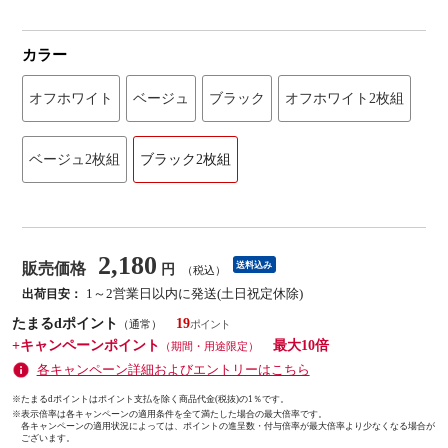
カラー
オフホワイト
ベージュ
ブラック
オフホワイト2枚組
ベージュ2枚組
ブラック2枚組
2,180
販売価格
送料込み
円
（税込）
1～2営業日以内に発送(土日祝定休除)
出荷目安：
たまるdポイント
19
（通常）
+キャンペーンポイント
最大10倍
（期間・用途限定）
各キャンペーン詳細およびエントリーはこちら
※たまるdポイントはポイント支払を除く商品代金(税抜)の1％です。
※
表示倍率は各キャンペーンの適用条件を全て満たした場合の最大倍率です。
各キャンペーンの適用状況によっては、ポイントの進呈数・付与倍率が最大倍率より少なくなる場合が
ございます。