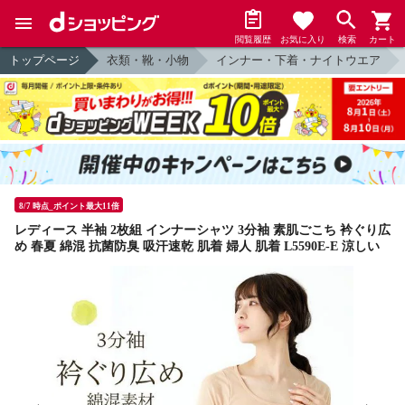
閲覧履歴
お気に入り
検索
カート
トップページ
衣類・靴・小物
インナー・下着・ナイトウエア
8/7 時点_ポイント最大11倍
レディース 半袖 2枚組 インナーシャツ 3分袖 素肌ごこち 衿ぐり広
め 春夏 綿混 抗菌防臭 吸汗速乾 肌着 婦人 肌着 L5590E-E 涼しい