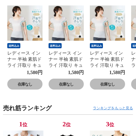
送料込み
送料込み
送料込み
送
レディース イン
レディース イン
レディース イン
レ
ナー 半袖 素肌ド
ナー 半袖 素肌ド
ナー 半袖 素肌ド
ナ
ライ 汗取り キュ
ライ 汗取り キュ
ライ 汗取り キュ
ラ
プラ入り フレン
プラ入り フレン
プラ入り フレン
プ
1,580
円
1,580
円
1,580
円
チ袖 セットでお
チ袖 セットでお
チ袖 セットでお
チ
得!! 脇汗 汗取り
得!! 脇汗 汗取り
得!! 脇汗 汗取り
得
在庫なし
在庫なし
在庫なし
パッド付き 春夏
パッド付き 春夏
パッド付き 春夏
パ
汗染み 防止 汗
汗染み 防止 汗
汗染み 防止 汗
汗
対策 綿 汗とり
対策 綿 汗とり
対策 綿 汗とり
対
売れ筋ランキング
パット付き 吸汗
パット付き 吸汗
パット付き 吸汗
パ
ランキングをもっと見る
速乾 24SS
速乾 24SS
速乾 24SS
速
L6412P-E 涼しい
L6412P-E 涼しい
L6412P-E 涼しい
L
1
2
3
位
位
位
肌着
肌着
肌着
肌