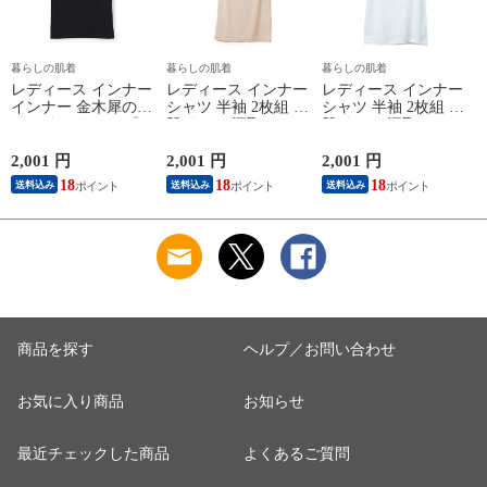
暮らしの肌着
暮らしの肌着
暮らしの肌着
レディース インナー
レディース インナー
レディース インナー
インナー 金木犀のめ
シャツ 半袖 2枚組 素
シャツ 半袖 2枚組 素
ぐみ タンクトップ
肌ドライ 汗取り フ
肌ドライ 汗取り フ
保湿 金木犀 加工 し
レンチ袖 脇汗 汗取
レンチ袖 脇汗 汗取
っとり 保湿 ストレ
り インナーシャツ
り インナーシャツ
2,001 円
2,001 円
2,001 円
1
ッチ ボタニカル タ
パッド付き 春夏 汗
パッド付き 春夏 汗
18
18
18
送料込み
送料込み
送料込み
ンクトップ 秋冬 お
染み 防止 汗 対策 綿
染み 防止 汗 対策 綿
肌に優しい 乾燥肌
混 汗とり パット付
混 汗とり パット付
L
乾燥 キンモクセイ
き 吸汗速乾 白鷲ニ
き 吸汗速乾 白鷲ニ
婦人 女性 下着 肌着
ット工業 S5022B-RT
ット工業 S5022B-RT
24AW M/L/LL
涼しい 肌着
涼しい 肌着
M5480P-E 防寒
商品を探す
ヘルプ／お問い合わせ
お気に入り商品
お知らせ
最近チェックした商品
よくあるご質問