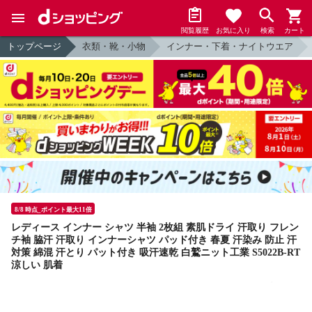
閲覧履歴
お気に入り
検索
カート
トップページ
衣類・靴・小物
インナー・下着・ナイトウエア
8/8 時点_ポイント最大11倍
レディース インナー シャツ 半袖 2枚組 素肌ドライ 汗取り フレン
チ袖 脇汗 汗取り インナーシャツ パッド付き 春夏 汗染み 防止 汗
対策 綿混 汗とり パット付き 吸汗速乾 白鷲ニット工業 S5022B-RT
涼しい 肌着