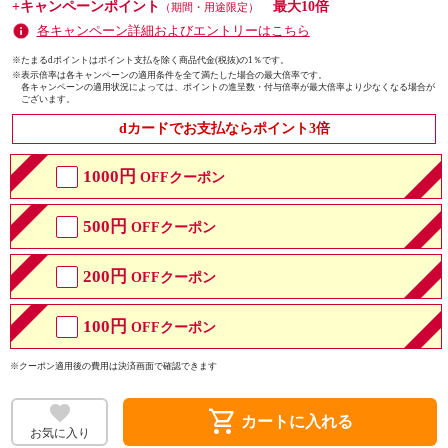
+キャンペーンポイント
最大10倍
（期間・用途限定）
各キャンペーン詳細およびエントリーはこちら
※たまるdポイントはポイント支払を除く商品代金(税抜)の1％です。
※
表示倍率は各キャンペーンの適用条件を全て満たした場合の最大倍率です。
各キャンペーンの適用状況によっては、ポイントの進呈数・付与倍率が最大倍率より少なくなる場合が
ございます。
dカードでお支払ならポイント3倍
1000円
OFFクーポン
500円
OFFクーポン
200円
OFFクーポン
100円
OFFクーポン
※クーポン適用後の費用は決済画面で確認できます
shopping_cart
カートに入れる
お気に入り