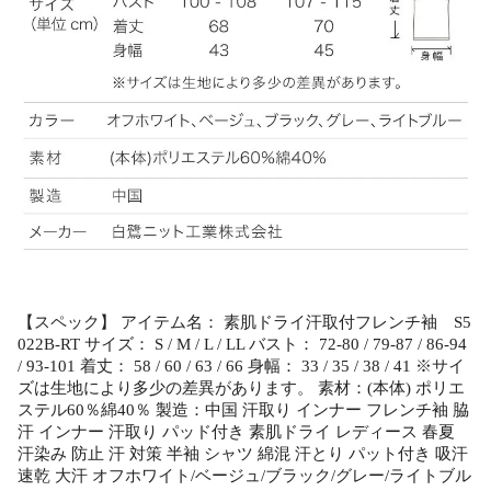
【スペック】 アイテム名： 素肌ドライ汗取付フレンチ袖 S5
022B-RT サイズ： S / M / L / LL バスト： 72-80 / 79-87 / 86-94
/ 93-101 着丈： 58 / 60 / 63 / 66 身幅： 33 / 35 / 38 / 41 ※サイ
ズは生地により多少の差異があります。 素材：(本体) ポリエ
ステル60％綿40％ 製造：中国 汗取り インナー フレンチ袖 脇
汗 インナー 汗取り パッド付き 素肌ドライ レディース 春夏
汗染み 防止 汗 対策 半袖 シャツ 綿混 汗とり パット付き 吸汗
速乾 大汗 オフホワイト/ベージュ/ブラック/グレー/ライトブル