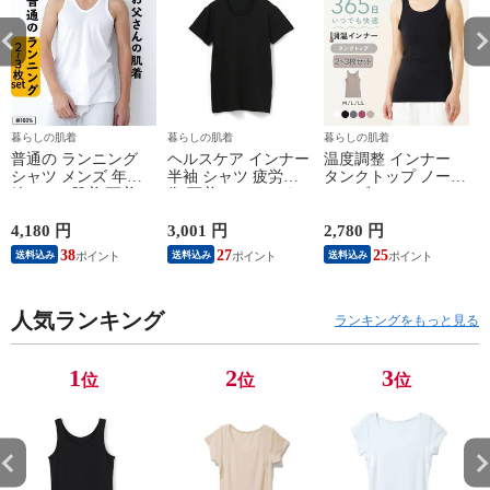
暮らしの肌着
暮らしの肌着
暮らしの肌着
普通の ランニング
ヘルスケア インナー
温度調整 インナー
シャツ メンズ 年間
半袖 シャツ 疲労回
タンクトップ ノース
綿100 % 肌着 下着 U
復 下着 インナーウ
リーブ レディース
首 Uネック 普通 タ
ェア 血行促進 遠赤
調温 女性 婦人 下着
ンクトップ ノースリ
外線 疲労軽減 ボデ
オフホワイト/ブラウ
4,180 円
3,001 円
2,780 円
2
ーブ インナー 紳士
ィケア 健康 プレゼ
ン/ブラック/チャコ
38
27
25
送料込み
送料込み
送料込み
男性 シニア 抗菌 防
ント ギフト ヘルス
ールグレー/ピンク
臭 敬老の日 父の日
ケア 一般医療機器
M/L/LL M9210T-E
M
白 M/L/LL M0100X-E
メンズ 男性 紳士 マ
人気ランキング
イナスイオン ゲルマ
ランキングをもっと見る
ニウム 25AW
K1160L-E
1
2
3
位
位
位